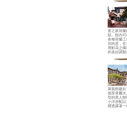
香之家荷蘭
邸。館內可
各種荷蘭工
別的是，在
用鮮花之國
的喜好調製
萊茵館建於1
德里韋爾夫
型的異人館
小洋房配以
體透露著一