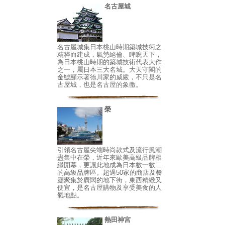
名古屋城
名古屋城集日本桃山時期築城技術之
精粹而建成，氣勢絕倫、睥睨天下，
為日本桃山時期的築城技術代表大作
之一，屬日本三大名城。大天守閣的
金鯱顯示著徳川家的威嚴，不只是名
古屋城，也是名古屋的象徴。
榮
引領名古屋尖端時尚款式及流行風潮
盡集中在榮，近年來歐美高級品牌相
繼開幕，更讓此地成為日本數一數二
的高級品牌區。超過50家的商店及餐
廳聚集於廣闊的地下街，東西精緻又
便宜，是名古屋購物及享受美食的人
氣地點。
熱田神宮