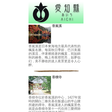
香嵐溪
香嵐溪是日本東海地方最具代表性的
楓葉名勝。每當秋日季節，巴川美麗
的溪流，伴著燃燒著的楓葉，宛如錦
秋的繪卷。晚上有夜燈照亮，如夢似
幻，美不勝收的迷人夜景更是令人心
醉。
香積寺
香積寺位於香嵐溪的中心，1427年當
時的關白二條良基在飯盛山的半山腰
所建的禪寺。香嵐溪迷人的楓葉景色
就是由香積寺第十一代住持三榮禪師