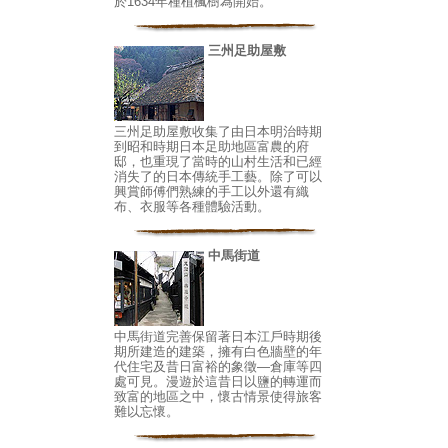
於1634年種植楓樹為開始。
三州足助屋敷
三州足助屋敷收集了由日本明治時期
到昭和時期日本足助地區富農的府
邸，也重現了當時的山村生活和已經
消失了的日本傳統手工藝。除了可以
興賞師傅們熟練的手工以外還有織
布、衣服等各種體驗活動。
中馬街道
中馬街道完善保留著日本江戶時期後
期所建造的建築，擁有白色牆壁的年
代住宅及昔日富裕的象徵—倉庫等四
處可見。漫遊於這昔日以鹽的轉運而
致富的地區之中，懷古情景使得旅客
難以忘懷。