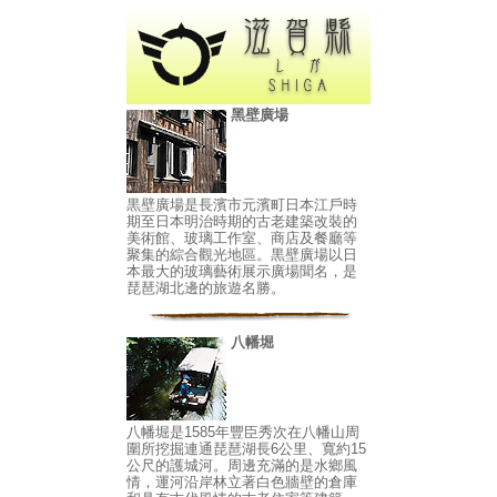
黑壁廣場
黒壁廣場是長濱市元濱町日本江戶時
期至日本明治時期的古老建築改裝的
美術館、玻璃工作室、商店及餐廳等
聚集的綜合觀光地區。黒壁廣場以日
本最大的玻璃藝術展示廣場聞名，是
琵琶湖北邊的旅遊名勝。
八幡堀
八幡堀是1585年豐臣秀次在八幡山周
圍所挖掘連通琵琶湖長6公里、寬約15
公尺的護城河。周邊充滿的是水鄉風
情，運河沿岸林立著白色牆壁的倉庫