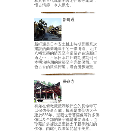
和具有古代風情的古老住家等建築，
懷古情節，令人懷念。
新町通
新町通是日本安土桃山時期豐臣秀次
建設的商業地區中的一條街道。近江
八幡繁榮的情景至今還留存在這新町
通之中，古早日本江戶時期後期到日
本明治時期的建築至今完整保留。古
色古香的懷舊街道，適合漫步遊覽。
長命寺
有如在俯瞰琵琶湖般佇立的長命寺可
以保佑長命百歲，據說是由聖德太子
建於836年。聖觀世音菩薩像等許多佛
像以及全部的殿宇都是重要遺產，也
珍藏許多據說是聖德太子親手雕刻的
佛像。由此可以瞭望琵琶湖美景。