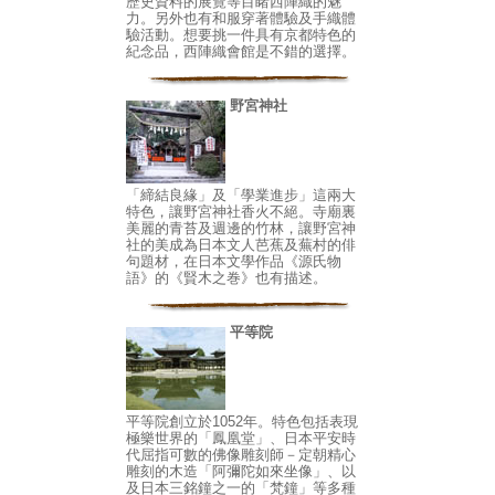
歷史資料的展覽等目睹西陣織的魅
力。另外也有和服穿著體驗及手織體
驗活動。想要挑一件具有京都特色的
紀念品，西陣織會館是不錯的選擇。
野宮神社
「締結良緣」及「學業進步」這兩大
特色，讓野宮神社香火不絕。寺廟裏
美麗的青苔及週邊的竹林，讓野宮神
社的美成為日本文人芭蕉及蕪村的俳
句題材，在日本文學作品《源氏物
語》的《賢木之巻》也有描述。
平等院
平等院創立於1052年。特色包括表現
極樂世界的「鳳凰堂」、日本平安時
代屈指可數的佛像雕刻師－定朝精心
雕刻的木造「阿彌陀如來坐像」、以
及日本三銘鐘之一的「梵鐘」等多種