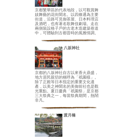
京都繁華區的代表地段，以可觀賞舞
妓舞藝的花街聞名。以四條通為主要
街道，沿路可見御茶屋、日本料理店
及酒吧，也有著名歌舞伎劇場。走在
兩側裝設格子戶的古老木造建築巷道
中，可體驗到古都昔時的風雅情調。
八坂神社
京都的八坂神社自古以來香火鼎盛，
地方居民親切的稱呼為「祇園樣」。
除了正殿等日本指定的重要文化遺
產，以美之神聞名的美御前社也是觀
光重點。夏日慶典「祇園祭」是京都
三大祭典之一，每當祭典期間，熱鬧
非凡。
渡月橋