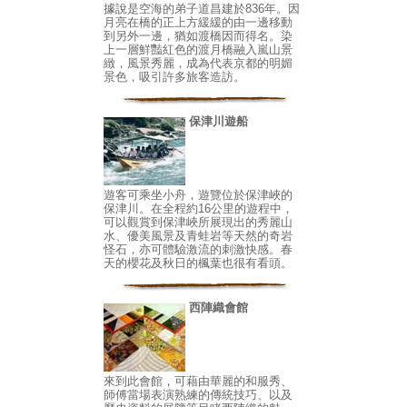
據說是空海的弟子道昌建於836年。因
月亮在橋的正上方緩緩的由一邊移動
到另外一邊，猶如渡橋因而得名。染
上一層鮮豔紅色的渡月橋融入嵐山景
緻，風景秀麗，成為代表京都的明媚
景色，吸引許多旅客造訪。
保津川遊船
遊客可乘坐小舟，遊覽位於保津峽的
保津川。在全程約16公里的遊程中，
可以觀賞到保津峽所展現出的秀麗山
水、優美風景及青蛙岩等天然的奇岩
怪石，亦可體驗激流的刺激快感。春
天的櫻花及秋日的楓葉也很有看頭。
西陣織會館
來到此會館，可藉由華麗的和服秀、
師傅當場表演熟練的傳統技巧、以及