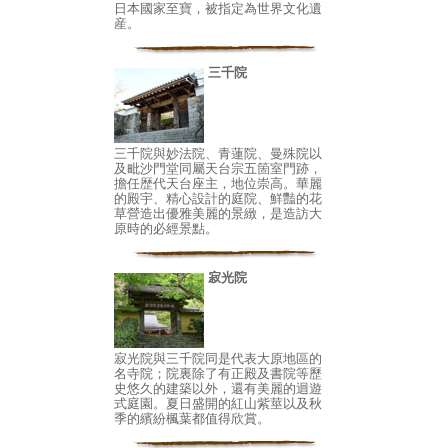
日本國家至寶，被指定為世界文化遺
産。
三千院
三千院與妙法院、青蓮院、曼殊院以
及毗沙門堂同屬天台宗五箇室門跡，
擔任歴代天台座主，地位崇高。華麗
的殿宇、精心設計的庭院、鮮豔的花
草營造出優雅美麗的景緻，是造訪大
原時的必經景點。
寂光院
寂光院與三千院同是代表大原地區的
名寺院；院裏除了有正殿及書院等歷
史悠久的建築以外，還有美麗的迴遊
式庭園。夏日盛開的紅山紫莖以及秋
季的繽紛楓葉都值得欣賞。