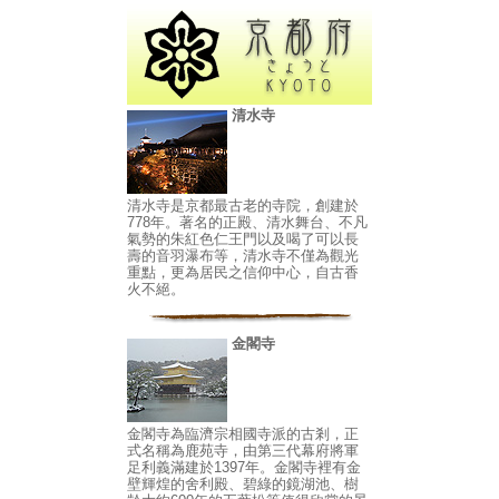
清水寺
清水寺是京都最古老的寺院，創建於
778年。著名的正殿、清水舞台、不凡
氣勢的朱紅色仁王門以及喝了可以長
壽的音羽瀑布等，清水寺不僅為觀光
重點，更為居民之信仰中心，自古香
火不絕。
金閣寺
金閣寺為臨濟宗相國寺派的古剎，正
式名稱為鹿苑寺，由第三代幕府將軍
足利義滿建於1397年。金閣寺裡有金
壁輝煌的舍利殿、碧綠的鏡湖池、樹