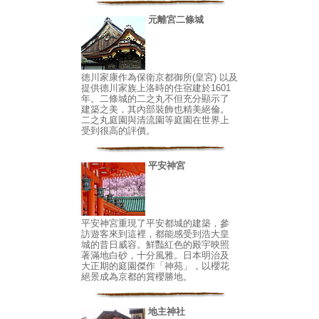
元離宮二條城
徳川家康作為保衛京都御所(皇宮) 以及
提供德川家族上洛時的住宿建於1601
年。二條城的二之丸不但充分顯示了
建築之美，其內部裝飾也精美絕倫。
二之丸庭園與清流園等庭園在世界上
受到很高的評價。
平安神宮
平安神宮重現了平安都城的建築，參
訪遊客來到這裡，都能感受到浩大皇
城的昔日威容。鮮豔紅色的殿宇映照
著滿地白砂，十分風雅。日本明治及
大正期的庭園傑作「神苑」，以櫻花
絕景成為京都的賞櫻勝地。
地主神社