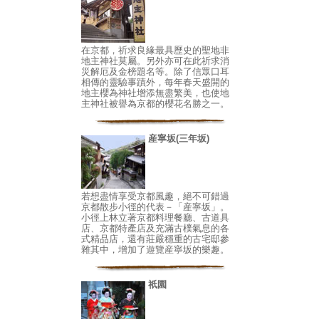
在京都，祈求良緣最具歷史的聖地非
地主神社莫屬。另外亦可在此祈求消
災解厄及金榜題名等。除了信眾口耳
相傳的靈驗事蹟外，每年春天盛開的
地主櫻為神社增添無盡繁美，也使地
主神社被譽為京都的櫻花名勝之一。
産寧坂(三年坂)
若想盡情享受京都風趣，絕不可錯過
京都散步小徑的代表－「産寧坂」。
小徑上林立著京都料理餐廳、古道具
店、京都特產店及充滿古樸氣息的各
式精品店，還有莊嚴穩重的古宅邸參
雜其中，增加了遊覽産寧坂的樂趣。
祇園