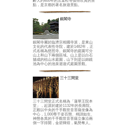
齢大約600年的五葉松等值得欣賞的景
點，是京都的著名旅遊景點。
銀閣寺
銀閣寺屬於臨濟宗相國寺派，是東山
文化的代表性寺院，建於1482年，正
式名稱為慈照寺。銀閣寺的庭園可分
山上和山下兩個區域。山上是以白石
舖成的枯山水庭園，山下則是以錦鏡
池為中心的池泉迴遊式庭園景觀。
三十三間堂
三十三間堂正式名稱為「蓮華王院本
堂」，起源於建於1132年的長壽院。
正殿以中央的千手觀世音菩薩坐像為
中心，1,000尊千姿百態、栩詡如生、
神態各異的千手觀世音菩薩立像沿兩
側一字排開，金碧輝煌，氣勢奪人。