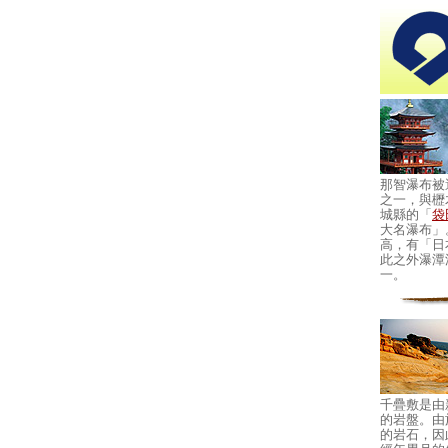
那智瀑布被
之一，與櫪
城縣的「
袋
大名瀑布」
高，有「日
此之外瀑潭
一。
千疊敷是由
的岩盤。由
的岩石，因