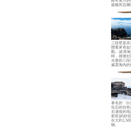
經年累月的
複雜而且獨
三段壁是高
體看來有如
觀。波濤洶
時，雄偉壯
水寨的三段
威震海內的
著名的「白
化石的自然
石漣痕的地
新世)的砂
在大約1,5
物。