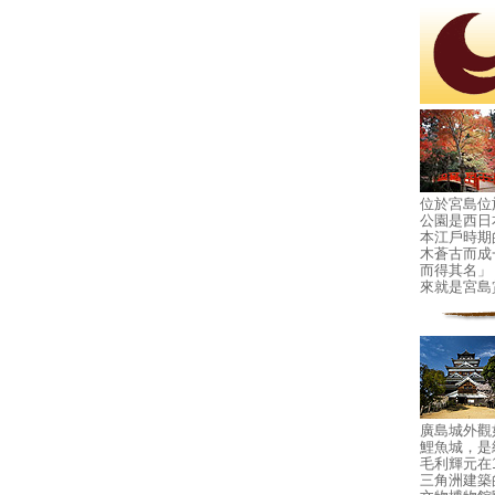
位於宮島位
公園是西日
本江戶時期
木蒼古而成
而得其名」
來就是宮島
廣島城外觀
鯉魚城，是
毛利輝元在
三角洲建築