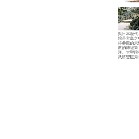
與日本歴代
院是宮島之
得參觀的景
教的轉經筒
漢。大聖院
武將豐臣秀