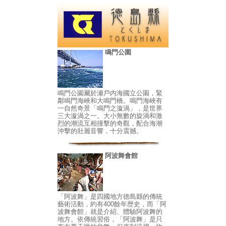
鳴門公園
鳴門公園屬於瀬戶内海國立公園，緊
鄰鳴門海峽和大鳴門橋。鳴門海峽有
一自然奇景「鳴門之漩渦」，是世界
三大漩渦之一。大小無數的旋渦和激
烈的潮流互相撞擊的奇觀，配合海潮
沖擊的壯麗音響，十分震撼。
阿波舞會館
「阿波舞」是四國地方徳島縣的傳統
藝術活動，約有400餘年歴史，而「阿
波舞會館」就是介紹、體驗阿波舞的
地方。依傳統習俗，「阿波舞」是只