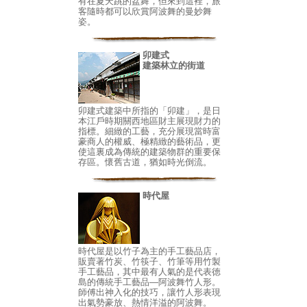
有在夏天跳的盆舞，但來到這裡，旅
客隨時都可以欣賞阿波舞的曼妙舞
姿。
卯建式
建築林立的街道
卯建式建築中所指的「卯建」，是日
本江戶時期關西地區財主展現財力的
指標。細緻的工藝，充分展現當時富
豪商人的權威、極精緻的藝術品，更
使這裏成為傳統的建築物群的重要保
存區。懷舊古道，猶如時光倒流。
時代屋
時代屋是以竹子為主的手工藝品店，
販賣著竹炭、竹筷子、竹筆等用竹製
手工藝品，其中最有人氣的是代表徳
島的傳統手工藝品—阿波舞竹人形。
師傅出神入化的技巧，讓竹人形表現
出氣勢豪放、熱情洋溢的阿波舞。