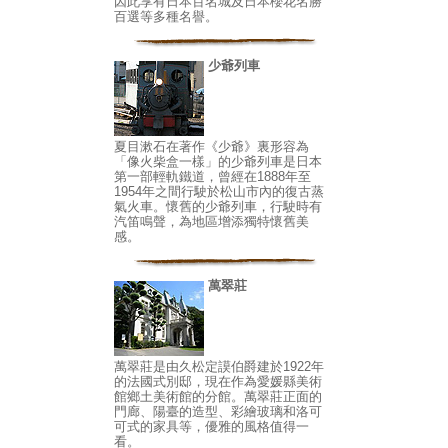
因此享有日本百名城及日本櫻花名勝
百選等多種名譽。
少爺列車
夏目漱石在著作《少爺》裏形容為
「像火柴盒一樣」的少爺列車是日本
第一部輕軌鐵道，曾經在1888年至
1954年之間行駛於松山市內的復古蒸
氣火車。懷舊的少爺列車，行駛時有
汽笛鳴聲，為地區增添獨特懷舊美
感。
萬翠莊
萬翠莊是由久松定謨伯爵建於1922年
的法國式別邸，現在作為愛媛縣美術
館鄉土美術館的分館。萬翠莊正面的
門廊、陽臺的造型、彩繪玻璃和洛可
可式的家具等，優雅的風格值得一
看。