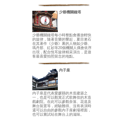
少爺機關鐘塔
少爺機關鐘塔每小時整點會播放輕快
的旋律，隨著音樂的響起，夏目漱石
在其著作《少爺》裏的人物如少爺、
瑪丹那、紅衫等20個機關人偶會依序
出現，配合悅耳旋律精采演出，是遊
客最喜愛拍照留念的地點。
内子座
内子座是代表愛媛縣的木造建築之
一，也是可以觀賞正式歌舞伎的木造
戲劇院。在此可以參觀奈落、花道及
舞台裝置等，經驗難得。沒有表演時
還可以自由的參觀内子座劇場裡面，
也可以嘗試站在舞台上的滋味。