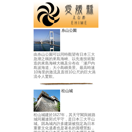
糸山公園
由糸山公園可以同時觀望有日本三大
急潮之稱的來島海峽、以先進技術製
造的來島海峽大橋及分布在「瀬戶内
島波海道」大小島嶼美景。最高時速
10海里的激流及直徑10公尺的巨大渦
流令人驚歎。
松山城
松山城建於1627年，其天守閣與姬路
城同屬連郭式平守，是日本三大平山
城。因為城內許多建築被指定為日本
重要文化遺產也是著名的賞櫻景點，