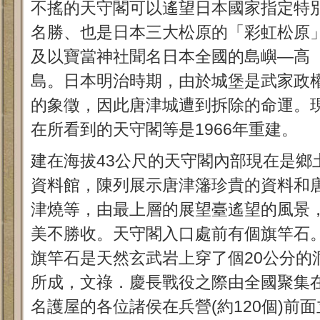
不搖的天守閣可以遙望日本國家指定特
名勝、也是日本三大松原的「彩虹松原
及以寶當神社聞名日本全國的島嶼—高
島。日本明治時期，由於城堡是武家政
的象徵，因此唐津城遭到拆除的命運。
在所看到的天守閣等是1966年重建。
建在海拔43公尺的天守閣內部現在是鄉
資料館，陳列展示唐津籓珍貴的資料和
津燒等，由最上層的展望臺遙望的風景
美不勝收。天守閣入口處前有個旗竿石
旗竿石是天然玄武岩上穿了個20公分的
所成，文祿．慶長戰役之際由全國聚集
名護屋的各位諸侯在兵營(約120個)前面