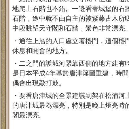
地爬上石階也不錯。一邊看著城堡的石牆
石階，途中就不由自主的被紫藤古木所
中段眺望天守閣和石牆，景色非常漂亮
・通往上層的入口處立著櫓門，這個櫓
休息和開會的地方。
・二之門的護城河緊靠西側的地方建有
是日本平成4年基於唐津籓圖重建，時
偶會出現敲打鼓。
・要看唐津城的全景建議到架在松浦河
的唐津城最為漂亮，特別是晚上燈亮時
閣最漂亮。