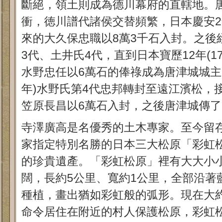
斷絕，領土則成為德川幕府的直轄地。
衝，徳川譜代諸侯交替頻繁，日本慶安2年
來的大久保忠職以8萬3千石入封。之後
3代、土井氏4代，直到日本寶歷12年(1
水野忠任以6萬石的俸祿成為唐津城城主。
年)水野氏第4代忠邦轉封至遠江濱松，
笠原長昌以6萬石入封，之後唐津城傳了
寺澤廣高是名優秀的土木專家。至今留
家指定特別名勝的日本三大松原「彩虹
的珍貴遺產。「彩虹松原」裡有大大小
闊，長約5公里、寬約1公里，全部沿著
種植，畫出猶如彩虹般的弧形。現在大約
命令居住在附近的村人保護松原，彩虹