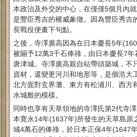
本政治及外交的中心，在僅僅5個月內
是豐臣秀吉的權威象徵。因為豐臣秀吉的去
長戰役便畫下句點。
之後，寺澤廣高因為在日本慶長5年(16
被賜予12萬3千石俸祿，由日本慶長7
唐津城。寺澤廣高親自站帶頭築城，不
資材，還變更河川和地形等，是個浩大
北方面對玄界灘、東方有松浦川、西方
水城般的模樣。
同時也享有天草領地的寺澤氏第2代寺
本寛永14年(1637年)所發生的天草島
城4萬石的俸祿，於日本正保4年(1647