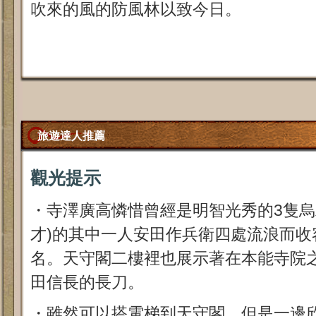
吹來的風的防風林以致今日。
旅遊達人推薦
觀光提示
・寺澤廣高憐惜曾經是明智光秀的3隻烏
才)的其中一人安田作兵衛四處流浪而收
名。天守閣二樓裡也展示著在本能寺院
田信長的長刀。
・雖然可以搭電梯到天守閣，但是一邊