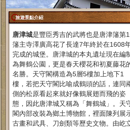
旅遊景點介紹
唐津城
是豐臣秀吉的武將也是唐津籓第1
籓主寺澤廣高花了長達7年終於在1608
完成的城堡。唐津城的本丸遺址現在編
為舞鶴公園，更是春天櫻花和初夏藤花
名勝。天守閣構造為5層5樓加上地下1
樓，若把天守閣比喻成鶴頭的話，連同
側的松原看起來就好像鶴展翅而飛的姿
態，因此唐津城又稱為「舞鶴城」。天
閣內部改裝為鄉土博物館，裡面陳列展
古畫和武具、刀劍類等歷史文物。由屹