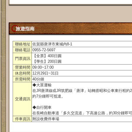
旅遊指南
聯絡地址
佐賀縣唐津市東城内8-1
聯絡電話
0955-72-5697
【全票】400日圓
門票資訊
【學生】200日圓
營業時間
09:00~17:00
休息時間
12月29日~31日
所需時間
40分鍾
◆大眾運輸
在JR唐津線或JR筑肥線「唐津」站轉搭昭和公車東行程約
約7分鍾即可抵達。
交通資訊
◆自行開車
在長崎自動車道「多久交流道」下高速公路，約30分鍾即
停車資訊
附設收費停車場