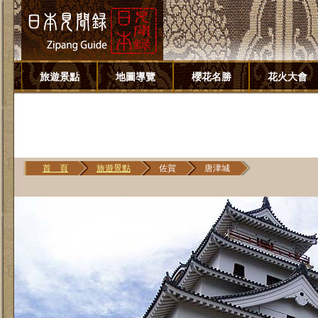
旅遊景點
地圖導覽
櫻花名勝
花火大會
首 頁
旅遊景點
佐賀
唐津城