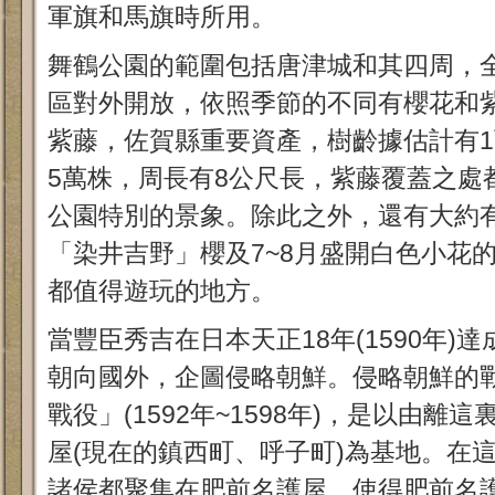
軍旗和馬旗時所用。
舞鶴公園的範圍包括唐津城和其四周，
區對外開放，依照季節的不同有櫻花和
紫藤，佐賀縣重要資產，樹齡據估計有
5萬株，周長有8公尺長，紫藤覆蓋之處
公園特別的景象。除此之外，還有大約有
「染井吉野」櫻及7~8月盛開白色小花
都值得遊玩的地方。
當豐臣秀吉在日本天正18年(1590年)
朝向國外，企圖侵略朝鮮。侵略朝鮮的
戰役」(1592年~1598年)，是以由離
屋(現在的鎮西町、呼子町)為基地。在
諸侯都聚集在肥前名護屋，使得肥前名