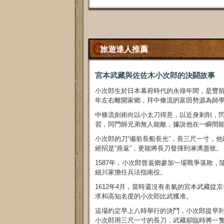
旅遊達人推薦
宮本武藏與佐佐木小次郎的決闘故事
小次郎生於日本幕府時代的永祿年間，是豐前
年左右離開家鄉，拜中條流的富田勢源為師
中條流劍術向以小太刀得意，以近身刺削，
習，同門師兄弟無人能敵，據說他在一瞬間
小次郎的刀“備前長船長光”，長三尺一寸，
絕招是“燕返”，更能將長刀發揮到淋漓盡致。
1587年，小次郎曾返鄉參加一場戰爭落敗，
細川家擔任兵法指南役。
1612年4月，當時還沒有名氣的宮本武藏
求和高知名度的小次郎比武獲准。
這場約定早上八時舉行的決鬥，小次郎提早
小次郎用三尺一寸的長刀，武藏卻臨時將一