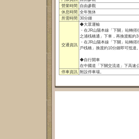
營業時間
自由參觀
休息時間
全年無休
所需時間
30分鍾
◆大眾運輸
・在JR山陽本線「下關」站轉撘往
之浦桟橋通」下車，再換渡船約3
・在JR山陽本線「下關」站轉撘
交通資訊
戶桟橋」換渡約10分鍾即可抵達
◆自行開車
在中國道「下關交流道」下高速公
停車資訊
附設停車場。