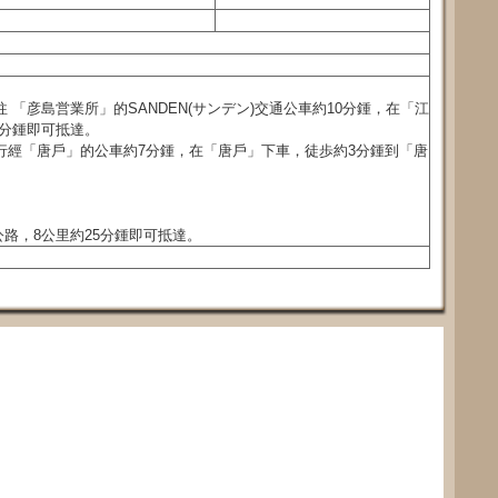
 「彦島営業所」的SANDEN(サンデン)交通公車約10分鍾，在「江
分鍾即可抵達。
行經「唐戶」的公車約7分鍾，在「唐戶」下車，徒歩約3分鍾到「唐
。
路，8公里約25分鍾即可抵達。