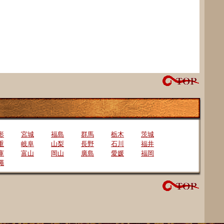
形
宮城
福島
群馬
栃木
茨城
重
岐阜
山梨
長野
石川
福井
庫
富山
岡山
廣島
愛媛
福岡
繩