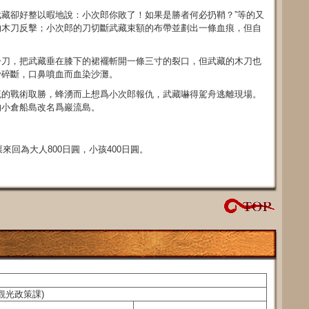
藏卻好整以暇地說：小次郎你敗了！如果是勝者何必扔鞘？”等的又
的木刀反擊；小次郎的刀切斷武藏束額的布帶並劃出一條血痕，但自
一刀，把武藏垂在膝下的裙襬斬開一條三寸的裂口，但武藏的木刀也
骨碎斷，口鼻噴血而血染沙灘。
流的戰術取勝，蜂湧而上想爲小次郎報仇，武藏嚇得駕舟逃離現場。
的小倉船島改名爲巖流島。
來回為大人800日圓，小孩400日圓。
部觀光政策課)