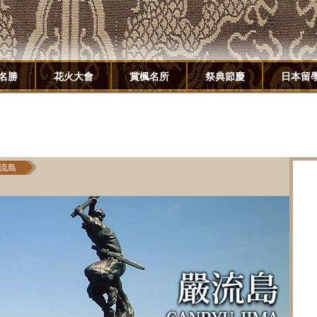
名勝
花火大會
賞楓名所
祭典節慶
日本留
流島