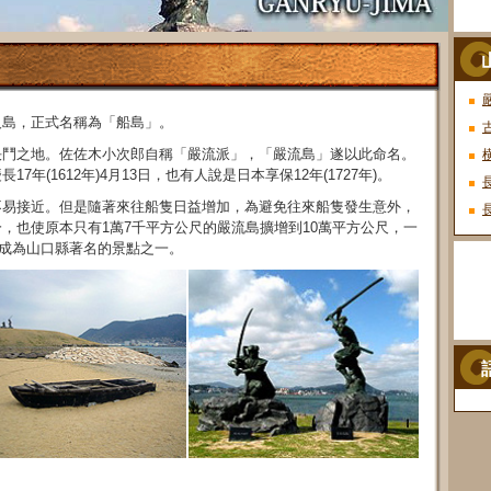
人島，正式名稱為「船島」。
決鬥之地。佐佐木小次郎自稱「嚴流派」，「嚴流島」遂以此命名。
年(1612年)4月13日，也有人說是日本享保12年(1727年)。
不易接近。但是隨著來往船隻日益增加，為避免往來船隻發生意外，
，也使原本只有1萬7千平方公尺的嚴流島擴增到10萬平方公尺，一
，成為山口縣著名的景點之一。