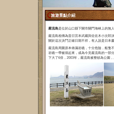
旅遊景點介紹
嚴流島
是位於山口縣下關市關門海峽上的無
嚴流島相傳為昔日宮本武藏與佐佐木小次郎
關於這次決鬥正確日期不祥，有人說是日本慶長17
嚴流島周圍原本佈滿岩礁，十分危險，船隻
岩礁一帶被填起來，成為今見嚴流島的一部分
下大了6倍，2003年，嚴流島被整頓為公園