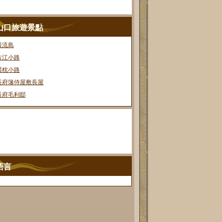
山口旅遊景點
嚴流島
古江小路
横枕小路
長府籓侍屋敷長屋
長府毛利邸
語言