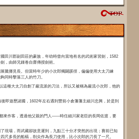
國田川郡副田莊的豪族，年幼時曾向當地有名的武術家習劍，1582
學劍，由師兄鍾卷自齋傳授劍術。
閃展騰挪見長。但當時年少的小次郎獨闢蹊徑，偏偏使用大太刀練
能夠同時擊落三人的竹刀。
他以這種大太刀自創了巖流派的刀法，所以又被稱為巖流小次郎，他的
隨後即遊歷諸國，1602年左右遇到豐前小倉藩藩主細川忠興，於是到
從京都來作客，透過他父親的門人——時任細川家老臣的長岡佐渡，要
到了現場，而武藏卻故意遲到，九點三十分才突然的出現；賽前已知
隻四尺多長的船槁，削尖作為長刀使用，比小次郎的刀長了一尺。