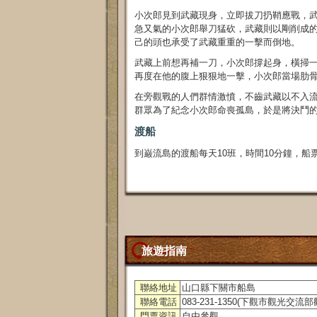
小次郎見到武藏現身，立即拔刀扔鞘應戰，武
急又氣的小次郎舉刀猛砍，武藏則以剛削成
己的頭也承受了武藏重重的一擊而倒地。
武藏上前想再補一刀，小次郎撐起身，橫掃
再度在他的腹上狠狠地一擊，小次郎當場肋
在旁觀戰的人們群情激憤，不齒武藏以不入
群眾為了紀念小次郎命喪孤島，於是將決鬥
渡船
到巌流島的渡船每天10班，時間10分鐘，船票
旅遊指南
聯絡地址
山口縣下關市船島
聯絡電話
083-231-1350(下觀市觀光交流
門票資訊
自由參觀