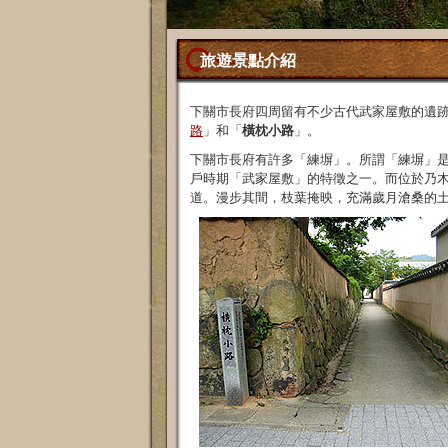
旅遊景點介紹
下關市長府四周留有不少古代武家屋敷的遺
路
」和「
橫枕小路
」。
下關市長府有許多「練塀」。所謂「練塀」
戶時期「武家屋敷」的特徵之一。而位於乃
道。漫步其間，枝葉掩映，充滿歲月滄桑的