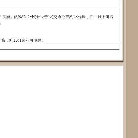
長府」的SANDEN(サンデン)交通公車約23分鍾，在「城下町長
。
路，約15分鍾即可抵達。