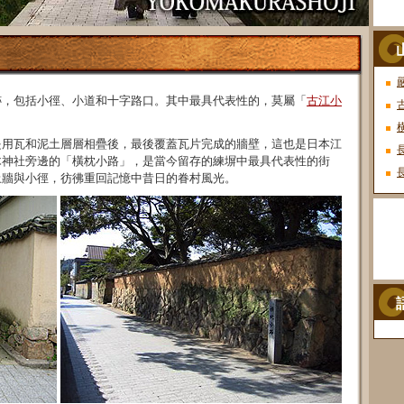
跡，包括小徑、小道和十字路口。其中最具代表性的，莫屬「
古江小
是用瓦和泥土層層相疊後，最後覆蓋瓦片完成的牆壁，這也是日本江
木神社旁邊的「橫枕小路」，是當今留存的練塀中最具代表性的街
土牆與小徑，彷彿重回記憶中昔日的眷村風光。