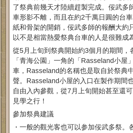
了祭典前幾天才陸續趕製完成。佞武多
車形影不離，而且在約2千萬日圓的台
紙和骨架的開銷，佞武多師的報酬大約只
以不是相當熱愛祭典台車的人是很難成
從5月上旬到祭典開始約3個月的期間，
「青海公園」一角的「Rasseland小
車，Rasseland的名稱也是取自於祭典
聲。Rasseland小屋的入口在製作期
自由入內參觀，從7月上旬開始甚至還
見學之行！
參加祭典建議
・一般的觀光客也可以参加佞武多祭。