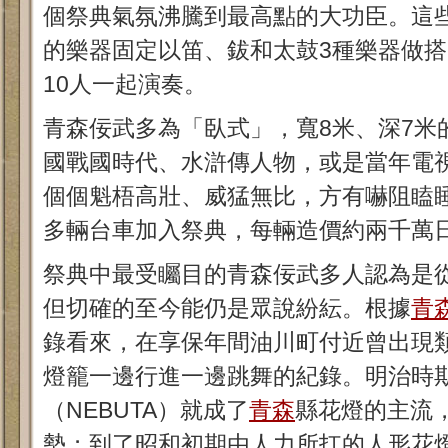
個祭典氣氛沸騰到最高點的大功臣。這
的樂器固定以笛、鈸和太鼓3種樂器做搭
10人一起演奏。
青森佞武多為「臥式」，寬8米、深7米
國戰國時代、水滸傳人物，或是當年電
個個魁梧高壯、威猛無比，方有嚇阻瞌睡
多輛台車加入祭典，每輛造價約兩千萬
祭典中最受矚目的青森佞武多人認為是
但切確的至今能仍是眾說紛紜。根據
青
錄看來，在享保年間油川町付近曾出現
燈籠一邊行進一邊跳舞的紀錄。明治時
（NEBUTA）就成了
青森
縣花燈的主流
勢；到了昭和初期由人力所扛的人形花