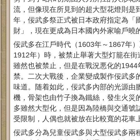
流，但像現在所見到的超大型花燈則是到
年，佞武多祭正式被日本政府指定為「
財」，現在更成為日本國內外家喻戶曉
佞武多在江戶時代（1603年～1867年
1912年）時，被禁止舉著大型灯籠在
雖然也被禁止，但是在戰況悪化的194
禁。二次大戰後，企業變成製作佞武多
味道。随着如此，佞武多內部的光源由
機，骨架也由竹子換為鐵絲，發生火災
多雖然大型化，但是因為陸橋與交通號
受限制，人偶也就被放在比較寬的花車
佞武多分為兒童佞武多與大型佞武多兩