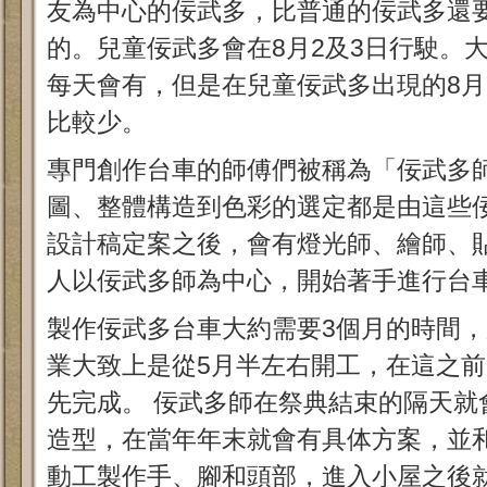
友為中心的佞武多，比普通的佞武多還
的。兒童佞武多會在8月2及3日行駛。
每天會有，但是在兒童佞武多出現的8月
比較少。
專門創作台車的師傅們被稱為「佞武多師
圖、整體構造到色彩的選定都是由這些
設計稿定案之後，會有燈光師、繪師、貼
人以佞武多師為中心，開始著手進行台
製作佞武多台車大約需要3個月的時間
業大致上是從5月半左右開工，在這之
先完成。 佞武多師在祭典結束的隔天就
造型，在當年年末就會有具体方案，並
動工製作手、腳和頭部，進入小屋之後