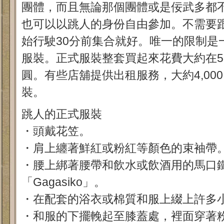
團體，而且無論那個團體或是佞武多都
也可以以跳人的身份自由參加。不需要
始行駛30分前集合就好。唯一的限制是
服裝。正式服裝整套買起來花費大約在5,00
圓。有些店舖提供出租服務，大約4,00
裝。
跳人的正式服裝
・頭戴花笠。
・肩上纏著鮮紅或粉紅等顏色的束袖帶
・腰上綁著腰帶和飲水或飲酒用的馬口
「Gagasiko」。
・在配套的浴衣或棉質和服上綴上許多
・和服的下擺輓起至膝蓋處，裡面穿著