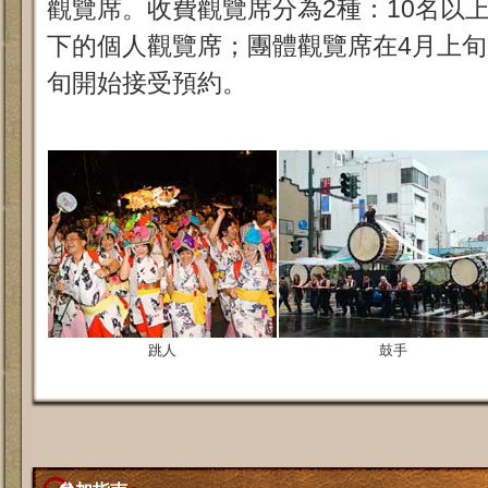
觀覽席。收費觀覽席分為2種：10名以
下的個人觀覽席；團體觀覽席在4月上旬
旬開始接受預約。
跳人
鼓手