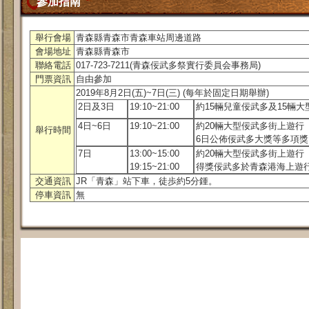
參加指南
舉行會場
青森縣青森市青森車站周邊道路
會場地址
青森縣青森市
聯絡電話
017-723-7211(青森佞武多祭實行委員会事務局)
門票資訊
自由參加
2019年8月2日(五)~7日(三) (每年於固定日期舉辦)
2日及3日
19:10~21:00
約15輛兒童佞武多及15輛
4日~6日
19:10~21:00
約20輛大型佞武多街上遊行
舉行時間
6日公佈佞武多大獎等多項
7日
13:00~15:00
約20輛大型佞武多街上遊行
19:15~21:00
得獎佞武多於青森港海上遊
交通資訊
JR「青森」站下車，徒歩約5分鍾。
停車資訊
無