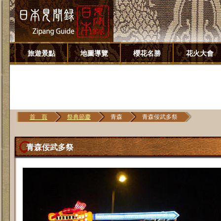
旅遊景點
地圖導覽
櫻花名勝
花火大會
首 頁
祭典節慶
青森
青森佞武多祭
青森佞武多祭