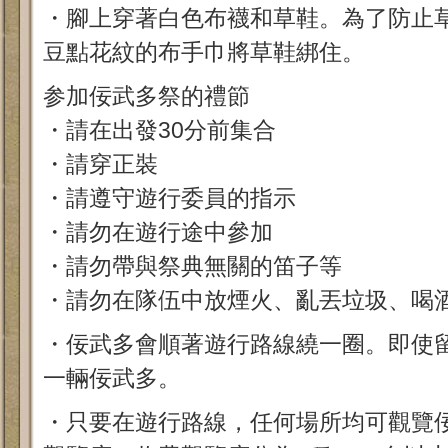
・腳上穿著白色布襪和草鞋。為了防止
豆點花紋的布手巾將草鞋綁住。
参加佞武多祭的禮節
・請在出發30分前集合
・請穿正裝
・請遵守遊行委員的指示
・請勿在遊行途中參加
・請勿帶與祭典無關的笛子等
・請勿在隊伍中放煙火、亂丟垃圾、喝
・佞武多會順著遊行路線繞一圈。即使
一輛佞武多。
・只要在遊行路線，任何場所均可觀覽