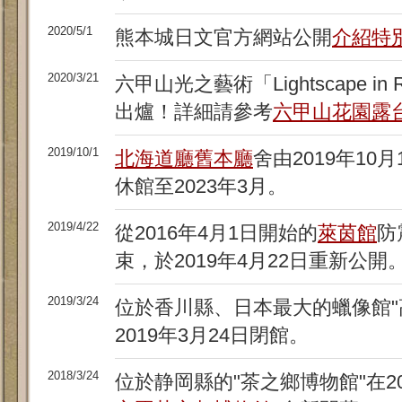
2020/5/1
熊本城日文官方網站公開
介紹特
2020/3/21
六甲山光之藝術「Lightscape i
出爐！詳細請參考
六甲山花園露
2019/10/1
北海道廳舊本廳
舍由2019年1
休館至2023年3月。
2019/4/22
從2016年4月1日開始的
萊茵館
防
束，於2019年4月22日重新公開
2019/3/24
位於香川縣、日本最大的蠟像館"
2019年3月24日閉館。
2018/3/24
位於静岡縣的"茶之鄉博物館"在20