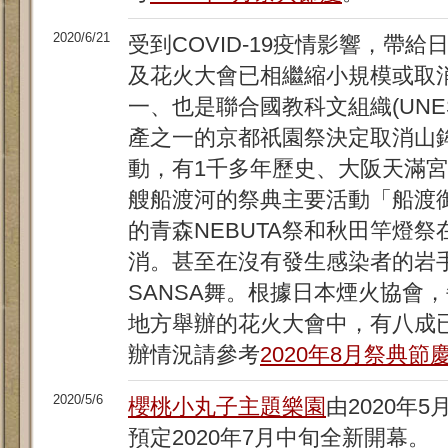
2020/6/21
受到COVID-19疫情影響，帶
及花火大會已相繼縮小規模或取
一、也是聯合國教科文組織(UNE
產之一的京都祇園祭決定取消山
動，有1千多年歷史、大阪天滿
艘船渡河的祭典主要活動「船渡
的青森NEBUTA祭和秋田竿燈祭
消。甚至在沒有發生感染者的岩
SANSA舞。根據日本煙火協會，
地方舉辦的花火大會中，有八成
辦情況請參考
2020年8月祭典節
2020/5/6
櫻桃小丸子主題樂園
由2020年
預定2020年7月中旬全新開幕。