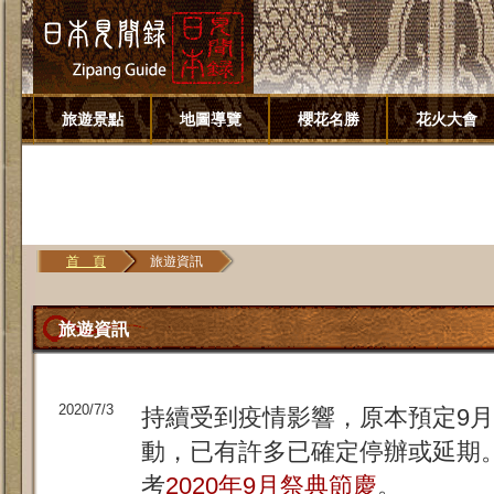
旅遊景點
地圖導覽
櫻花名勝
花火大會
首 頁
旅遊資訊
旅遊資訊
2020/7/3
持續受到疫情影響，原本預定9
動，已有許多已確定停辦或延期
考
2020年9月祭典節慶
。