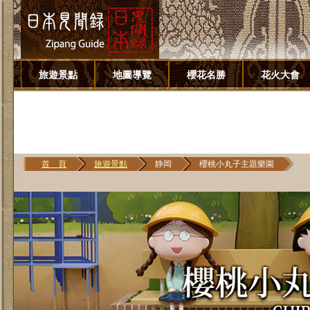
旅遊景點
地圖導覽
櫻花名勝
花火大會
首 頁
旅遊景點
静岡
櫻桃小丸子主題樂園