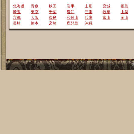
北海道
青森
秋田
岩手
山形
宮城
福島
埼玉
東京
千葉
愛知
三重
岐阜
山梨
京都
大阪
奈良
和歌山
兵庫
富山
岡山
長崎
熊本
宮崎
鹿兒島
沖繩
版