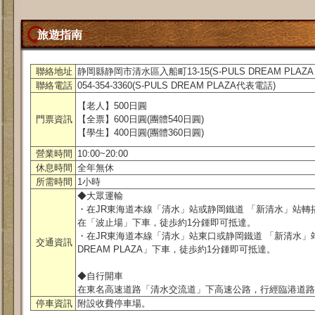
旅遊指南
聯絡地址
静岡縣静岡市清水區入船町13-15(S-PULS DREAM PLAZA 
聯絡電話
054-354-3360(S-PULS DREAM PLAZA代表電話)
【老人】500日圓
門票資訊
【全票】600日圓(團體540日圓)
【學生】400日圓(團體360日圓)
營業時間
10:00~20:00
休息時間
全年無休
所需時間
1小時
◆大眾運輸
・在JR東海道本線「清水」站或静岡鐵道 「新清水」站轉
在「波止場」下車，徒歩約1分鍾即可抵達。
・在JR東海道本線「清水」站東口或静岡鐵道 「新清水」站
交通資訊
DREAM PLAZA」下車，徒歩約1分鍾即可抵達。
◆自行開車
在東名高速道路「清水交流道」下高速公路，行經臨港道路
停車資訊
附設收費停車場。