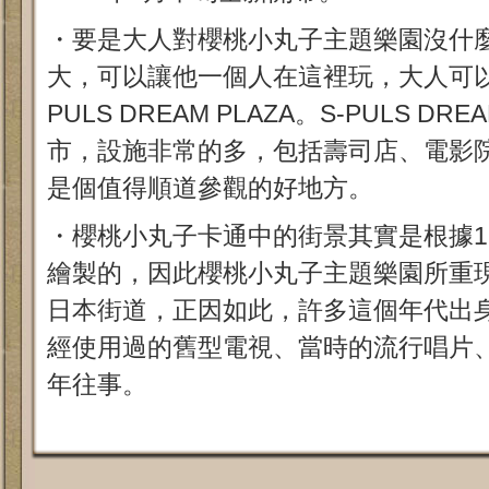
・要是大人對櫻桃小丸子主題樂園沒什
大，可以讓他一個人在這裡玩，大人可以
PULS DREAM PLAZA。S-PULS DR
市，設施非常的多，包括壽司店、電影
是個值得順道參觀的好地方。
・櫻桃小丸子卡通中的街景其實是根據1
繪製的，因此櫻桃小丸子主題樂園所重
日本街道，正因如此，許多這個年代出
經使用過的舊型電視、當時的流行唱片
年往事。