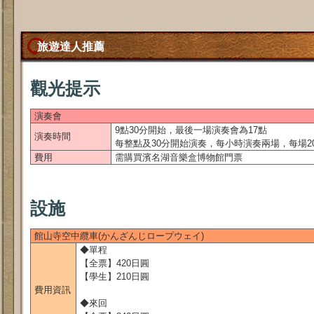
旅遊達人推薦
觀光提示
演奏會
9點30分開始，最後一場演奏會為17點
演奏時間
每整點及30分開始演奏，每小時演奏兩場，每場2
費用
需購買濱名湖音樂盒博物館門票
設施
館山寺空中纜車(かんざんじロープウェイ)
◆單程
【全票】420日圓
【學生】210日圓
費用資訊
◆來回