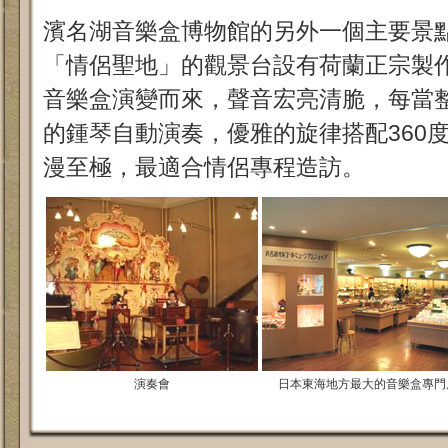
濱名湖音樂盒博物館的另外一個主要景
「情侶聖地」的觀景台設有荷蘭正宗製
音樂盒演變而來，聲音宏亮清脆，每當整
的鍾琴自動演奏，優雅的旋律搭配360
漫至極，最適合情侶專程造訪。
演奏會
日本東海地方最大的音樂盒專門