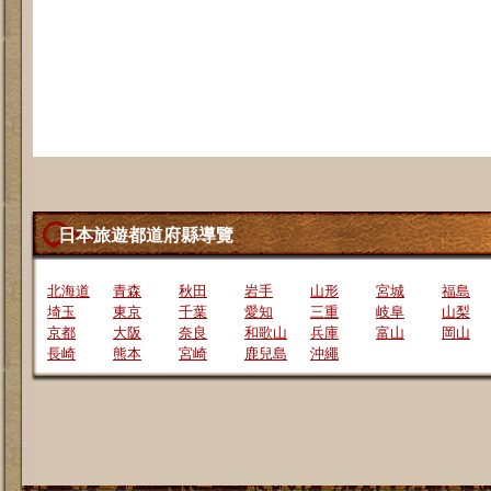
日本旅遊都道府縣導覽
北海道
青森
秋田
岩手
山形
宮城
福島
埼玉
東京
千葉
愛知
三重
岐阜
山梨
京都
大阪
奈良
和歌山
兵庫
富山
岡山
長崎
熊本
宮崎
鹿兒島
沖繩