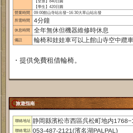
【全票】840日圓
【學生】420日圓
營業時間
09:00館山寺站出發~16:30大草山站出發
4分鐘
所需時間
全年無休但機器維修時休息
休息時間
輪椅和娃娃車可以上館山寺空中纜
備註
・提供免費租借輪椅。
旅遊指南
静岡縣濱松市西區呉松町地内1768−
聯絡地址
053-487-2121(濱名湖PALPAL)
聯絡電話