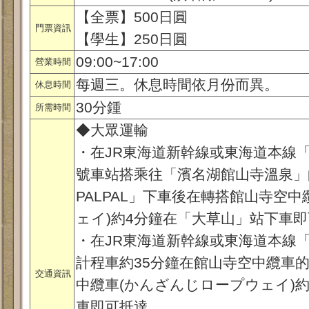
【全票】500日圓
門票資訊
【學生】250日圓
09:00~17:00
營業時間
每週三。休息時間依月份而異。
休息時間
30分鍾
所需時間
◆大眾運輸
・在JR東海道新幹線或東海道本線
號車站搭乘往「濱名湖館山寺溫泉」
PALPAL」下車後在轉搭館山寺空
ェイ)約4分鐘在「大草山」站下車
・在JR東海道新幹線或東海道本線
計程車約35分鐘在館山寺空中纜車
交通資訊
中纜車(かんざんじロープウェイ)
車即可抵達。