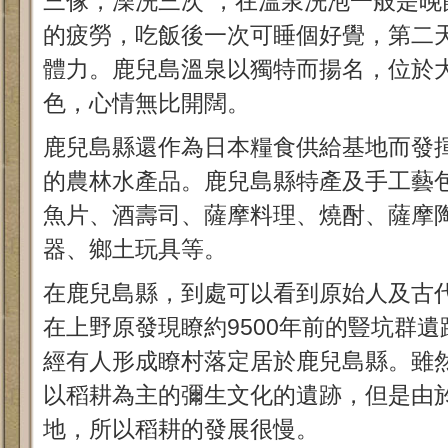
三傢，澡洗三次”，在溫泉洗泡一般是晚
的疲勞，吃飯後一次可睡個好覺，第二
體力。鹿兒島溫泉以獨特而揚名，位於
色，心情無比開闊。
鹿兒島縣還作為日本糧食供給基地而發
的農林水產品。鹿兒島縣特產及手工藝
魚片、酒壽司、薩摩料理、燒酎、薩摩
器、鄉土玩具等。
在鹿兒島縣，到處可以看到原始人及古代
在上野原發現瞭約9500年前的豎坑群
經有人形成瞭村落定居於鹿兒島縣。雖
以稻耕為主的彌生文化的遺跡，但是由
地，所以稻耕的發展很慢。