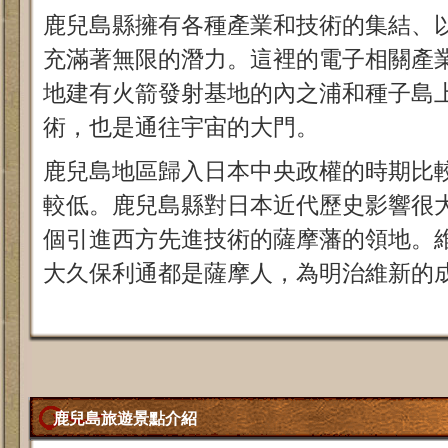
鹿兒島縣擁有各種產業和技術的集結、
充滿著無限的潛力。這裡的電子相關產
地建有火箭發射基地的內之浦和種子島
術，也是通往宇宙的大門。
鹿兒島地區歸入日本中央政權的時期比
較低。鹿兒島縣對日本近代歷史影響很
個引進西方先進技術的薩摩藩的領地。
大久保利通都是薩摩人，為明治維新的
鹿兒島旅遊景點介紹