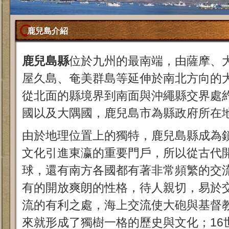
鹿兒島介紹
鹿兒島縣
位於九州的最南端，由薩摩、
屋久島、奄美群島等延伸於南北方向的大
從北面的縣境界到南面與沖繩縣交界處約 
國以及大隅國，鹿兒島市為縣政府所在
由於地理位置上的獨特，鹿兒島縣成為
文化引進東瀛的重要門戶，所以從古代
球，還有南方各國都有著非常頻繁的交
有的開放爽朗的性格，待人親切，易於
流的有利之處，海上交流使大砲與基督
來就形成了獨樹一格的歷史與文化；16