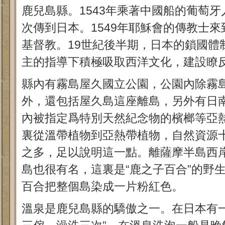
鹿兒島縣。1543年乘著中國船的葡萄
次傳到日本。1549年耶穌會的傳教士
基督教。19世紀後半期，日本的鎖國體
主的指導下積極吸取西洋文化，建設瞭
縣內有霧島屋久國立公園，公園內除霧
外，還包括屋久島這座離島，另外有日
內被指定爲特別天然紀念物的檳榔等亞
裏從溫帶植物到亞熱帶植物，自然資源
之多，足以說明這一點。離薩摩半島西岸
島也很有名，這裏是“鹿之子百合”的野
百合把整個島染成一片粉紅色。
溫泉是鹿兒島縣的驕傲之一。在日本有一