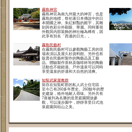
霧島神宮
霧島神宮為南九州最大的神宮，也是
霧島的地標，祭祀著日本傳說中的日
本開國之神。朱紅鮮豔的殿宇，其雕
刻與色彩分外顯眼、華麗。同時重視
外觀與內部装飾的神社極為稀有，因
此享有別名「西邊的日光」。
霧島民藝村
在霧島民藝村可以參觀陶藝工房的現
場表演以及屋久杉資料館。另外也有
販賣在民藝村製作的陶藝品及工藝
品。體驗製作茶杯及咖啡杯等的陶藝
活動也不能錯過。戶外溫泉可以同時
享受溫泉的舒適和大自然的清爽。
知覧武家屋敷群
留存在知覧町郡的私人武士住宅區，
至今己有260多年歷史。260餘年的歷
史建築，格外地耐人尋味。另外共有
7座被列為名勝的造景庭園開放參
觀，可以漫步園中，靜靜享受日式池
泉庭園與枯山之美。