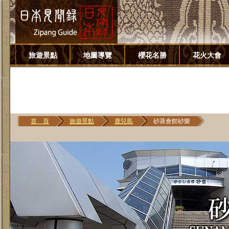
旅遊景點
地圖導覽
櫻花名勝
花火大會
首 頁
旅遊景點
鹿兒島
砂蒸會館砂樂