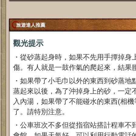
旅遊達人推薦
觀光提示
・從砂蒸起身時，如果不先用手撢掉身
傷。有人就是一鼓作氣的爬起來，結果腰
・如果帶了小毛巾以外的東西到砂蒸地
蒸起來以後，為了沖掉身上的砂，一定
入內湯，如果帶了不能碰水的東西(相機
了。請特別注意。
・公車班次不多但從指宿站搭計程車不到
會館。如果天氣好，可以利用行動電話