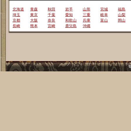
北海道
青森
秋田
岩手
山形
宮城
福島
埼玉
東京
千葉
愛知
三重
岐阜
山梨
京都
大阪
奈良
和歌山
兵庫
富山
岡山
長崎
熊本
宮崎
鹿兒島
沖繩
版