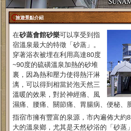
旅遊景點介紹
在
砂蒸會館砂樂
可以享受到指
宿溫泉最大的特徵「砂蒸」。
穿著浴衣被埋在利用高達80度
~90度的硫磺溫泉加熱的砂堆
裏，因為熱和壓力使得熱汗淋
漓，可以得到相當於泡天然三
溫暖的效果，對於神經痛、風
濕痛、腰痛、關節痛、胃腸病、便秘、
指宿市擁有豐富的泉源，市內遍佈大約8
大的溫泉鄉，尤其是天然砂浴的「砂蒸