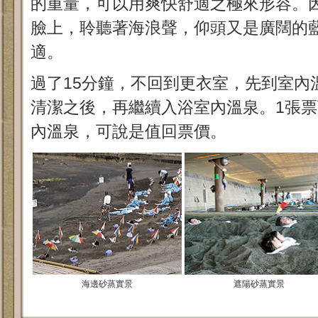
的重量，可以用爽快舒適之極來形容。
臉上，聆聽著海浪聲，仰頭又是廣闊的
適。
過了15分鐘，不回到更衣室，先到室內
清潔之後，再繼續入浴室內溫泉。1張
內溫泉，可說是值回票價。
海邊砂蒸實景
遮陽砂蒸實景