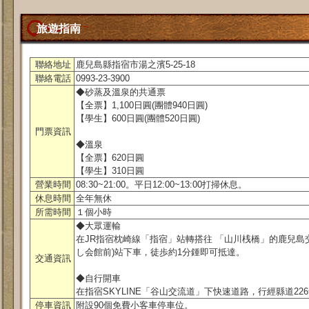
旅遊指南
聯絡地址
鹿兒島縣指宿市湯之濱5-25-18
聯絡電話
0993-23-3900
◆砂蒸及溫泉的共通票
【全票】1,100日圓(團體940日圓)
【學生】600日圓(團體520日圓)
門票資訊
◆溫泉
【全票】620日圓
【學生】310日圓
營業時間
08:30~21:00。平日12:00~13:00打掃休息。
休息時間
全年無休
所需時間
１個小時
◆大眾運輸
在JR指宿枕崎線「指宿」站轉搭往 「山川桟橋」的鹿兒島
し会館前)站下車，徒歩約1分鍾即可抵達。
交通資訊
◆自行開車
在指宿SKYLINE「谷山交流道」下快速道路，行經縣道22
停車資訊
附設90個免費小客車停車位。