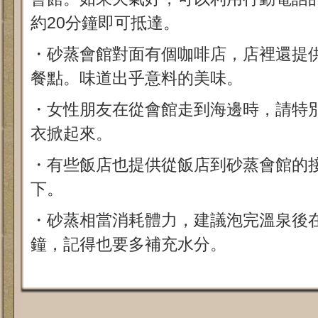
約20分鐘即可抵達。
・砂蒸會館對面有個咖啡店，店裡還提
餐點。味道出乎意料的美味。
・女性朋友在從會館走到海邊時，請特
衣掀起來。
・有些飯店也提供從飯店到砂蒸會館的
下。
・砂蒸相當消耗體力，建議泡完溫泉後在
鐘，記得也要多補充水分。