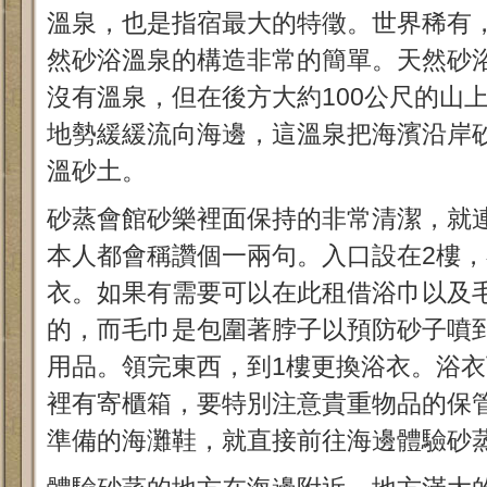
溫泉，也是指宿最大的特徵。世界稀有，
然砂浴溫泉的構造非常的簡單。天然砂
沒有溫泉，但在後方大約100公尺的山
地勢緩緩流向海邊，這溫泉把海濱沿岸
溫砂土。
砂蒸會館砂樂裡面保持的非常清潔，就
本人都會稱讚個一兩句。入口設在2樓
衣。如果有需要可以在此租借浴巾以及
的，而毛巾是包圍著脖子以預防砂子噴
用品。領完東西，到1樓更換浴衣。浴
裡有寄櫃箱，要特別注意貴重物品的保
準備的海灘鞋，就直接前往海邊體驗砂