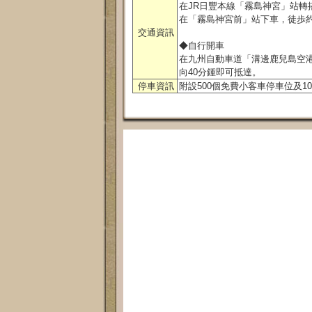
在JR日豐本線「霧島神宮」站轉
在「霧島神宮前」站下車，徒歩
交通資訊
◆自行開車
在九州自動車道「溝邊鹿兒島空港
向40分鍾即可抵達。
停車資訊
附設500個免費小客車停車位及1