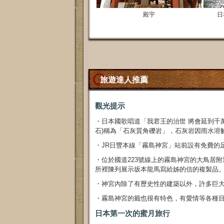
殿宇
日
旅遊達人推薦
觀光提示
・日本國歌唱道「我君王的治世 將會延到千萬
石)稱為「石灰質角礫岩」，石灰岩因雨水溶
・JR日豐本線「霧島神宮」站前設有免費的
・位於國道223號線上的霧島神宮的大鳥居
所裡陳列展示坂本龍馬寫給姊的信的複製品
・神宮內除了有歷史性的建築以外，許多巨
・霧島神宮的籤也很有特色，有愛情等各種
日本第一次的蜜月旅行