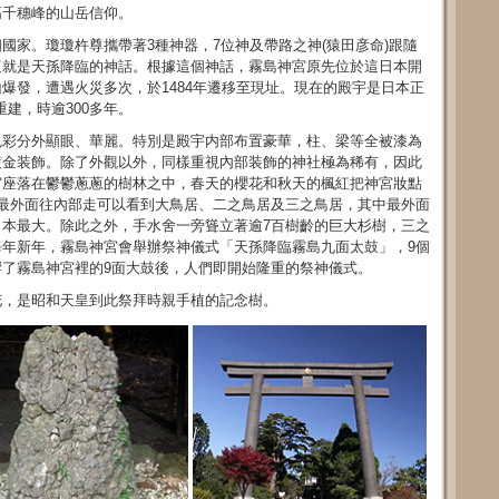
高千穗峰的山岳信仰。
國家。瓊瓊杵尊攜帶著3種神器，7位神及帶路之神(猿田彦命)跟隨
這就是天孫降臨的神話。根據這個神話，霧島神宮原先位於這日本開
爆發，遭遇火災多次，於1484年遷移至現址。現在的殿宇是日本正
贈重建，時逾300多年。
色彩分外顯眼、華麗。特別是殿宇内部布置豪華，柱、梁等全被漆為
鍍金装飾。除了外觀以外，同樣重視內部装飾的神社極為稀有，因此
宮座落在鬱鬱蔥蔥的樹林之中，春天的櫻花和秋天的楓紅把神宮妝點
最外面往內部走可以看到大鳥居、二之鳥居及三之鳥居，其中最外面
西日本最大。除此之外，手水舍一旁聳立著逾7百樹齡的巨大杉樹，三之
年新年，霧島神宮會舉辦祭神儀式「天孫降臨霧島九面太鼓」，9個
了霧島神宮裡的9面大鼓後，人們即開始隆重的祭神儀式。
花，是昭和天皇到此祭拜時親手植的記念樹。