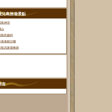
鹿兒島旅遊景點
霧島神宮
城山
霧島民藝村
沙蒸會館沙樂
知覧武家屋敷群
語言