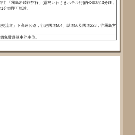
搭往 「霧島岩崎旅館行」(霧島いわさきホテル行)的公車約10分鍾，
約1分鍾即可抵達。
交流道」下高速公路，行經國道504、縣道56及國道223，往霧島方
0個免費遊覽車停車位。