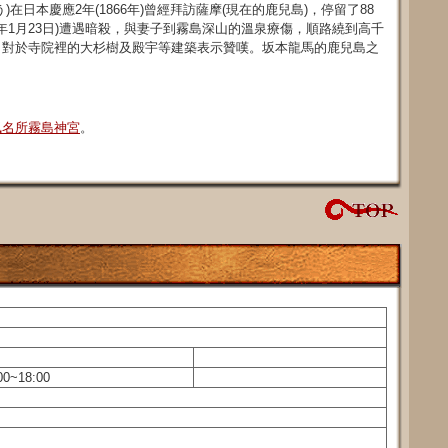
在日本慶應2年(1866年)曾經拜訪薩摩(現在的鹿兒島)，停留了88
6年1月23日)遭遇暗殺，與妻子到霧島深山的溫泉療傷，順路繞到高千
，對於寺院裡的大杉樹及殿宇等建築表示贊嘆。坂本龍馬的鹿兒島之
楓名所霧島神宮
。
18:00