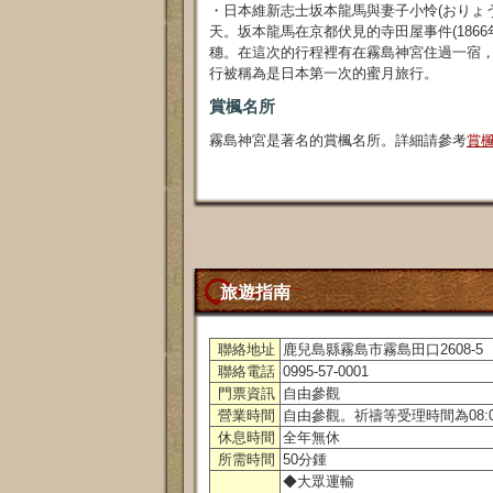
・日本維新志士坂本龍馬與妻子小怜(おりょう)
天。坂本龍馬在京都伏見的寺田屋事件(186
穗。在這次的行程裡有在霧島神宮住過一宿
行被稱為是日本第一次的蜜月旅行。
賞楓名所
霧島神宮是著名的賞楓名所。詳細請參考
賞
旅遊指南
聯絡地址
鹿兒島縣霧島市霧島田口2608-5
聯絡電話
0995-57-0001
門票資訊
自由參觀
營業時間
自由參觀。祈禱等受理時間為08:00~
休息時間
全年無休
所需時間
50分鍾
◆大眾運輸