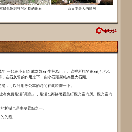
本國歌歌詞裡的所指的細石
西日本最大的鳥居
年 一如細小石頭 成為磐石 生苔為止」。這裡所指的細石(さざれ
解，在石灰質的作用之下，由小石頭凝結為巨大石頭。
足湯，可以利用等公車的時間在此歇腳一下。
附近有免費足湯｢霧島」，足湯也鄰接著霧島町觀光案内所。觀光案内
。
大的杉樹也是主要景點之一。
目的的籤。