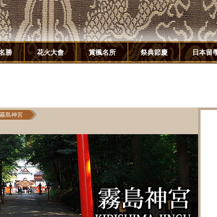
名勝
花火大會
賞楓名所
祭典節慶
日本留
霧島神宮