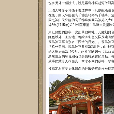
也有另外一種說法，說是霧島神宮起源於對
天照大神命令其孫子瓊瓊杵尊下凡以統治這個
在後，由天降臨在高千穗宮崎縣高千穗峰。
國之神由天降臨的高千穗峰但因為被捲入火山
徳5年(1715年)第21代薩摩籓主島津吉貴捐
朱紅鮮豔的殿宇，比起其他神社，其雕刻與
紅色以外，主要地方都繪有彩色文樣及鑲有
霧島神宮享有別名「西邊的日光」。霧島神
得格外美麗。霧島神宮共有3個鳥居，由神宮
的大鳥居高22.4公尺、兩柱間隔16公尺為
鳥居附近的珍貴細石也是值得欣賞的景點。每
鼓手們戴著天狗面具，拿著不同的鼓棒，擊響
被指定為重要文化遺產的拜殿旁有兩根垂櫻