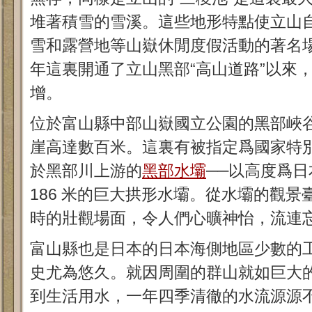
堆著積雪的雪溪。這些地形特點使立山
雪和露營地等山嶽休閒度假活動的著名場
年這裏開通了立山黑部“高山道路”以來
增。
位於富山縣中部山嶽國立公園的黑部峽
崖高達數百米。這裏有被指定爲國家特
於黑部川上游的
黑部水壩
──以高度爲
186 米的巨大拱形水壩。從水壩的觀
時的壯觀場面，令人們心曠神怡，流連
富山縣也是日本的日本海側地區少數的
史尤為悠久。就因周圍的群山就如巨大
到生活用水，一年四季清徹的水流源源