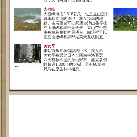
壯，天情時還可以看到彩虹。
大觀峰
大觀峰海拔2,316公尺，也是立山空中
纜車和立山隧道巴士相互換車的地
點。由展望台可以寮望赤澤山岳等後
立山連峰和黒部湖全景。立山空中纜
車被稱為會動的展望台，由這裡可以
把立山連峰和黒部湖美景竟收眼底。
美女平
車站前矗立著傳說的巨木，美女杉。
美女平被選於日本全國森林浴百選，
四周有數不盡的深山野草、矗立著樹
齡超過1,000年的大樹，還有60幾種
野鳥在原生林中棲息。