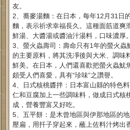
友。
2、蕎麥湯麵：在日本，每年12月31
麵，表示祈求幸福長久。這種面筋道爽
鮮湯、大醬湯或醬油汁湯料，口味濃厚
3、螢火蟲壽司：壽命只有1年的螢火蟲
的主要原料，將其洗凈後與大米、調味
鮮美。在日本，人們還喜歡把螢火蟲魷
頗受人們喜愛，具有“珍味”之讚譽。
4、日式核桃醬拌：日本富山縣的特色
仁和豆腐加上一些調味料，做成日式核
成，營養豐富又好吃。
5、五平餅：是木曾地區與伊那地區的
壓扁，用扦子穿起來，蘸上佐料汁烤出