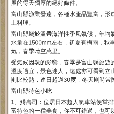
展的得天獨厚的絕好條件。
富山縣漁業發達，各種水產品豐富，形
土料理。
富山縣屬於溫帶海洋性季風氣候，年均
水量在1500mm左右，初夏有梅雨，
氣，春季晴空萬里。
受氣候因數的影響，春季是富山縣旅遊
溫度適宜，景色迷人，遠處亦可看到立
則比較熱，連日超過30度，冬天則時常
富山縣特色小吃
1、鱒壽司：位居日本超人氣車站便當
富特色的一種美食，你不可錯過，也可