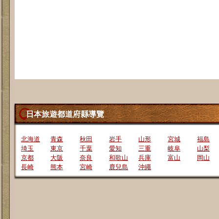
日本旅遊都道府縣導覽
北海道
青森
秋田
岩手
山形
宮城
福島
埼玉
東京
千葉
愛知
三重
岐阜
山梨
京都
大阪
奈良
和歌山
兵庫
富山
岡山
長崎
熊本
宮崎
鹿兒島
沖繩