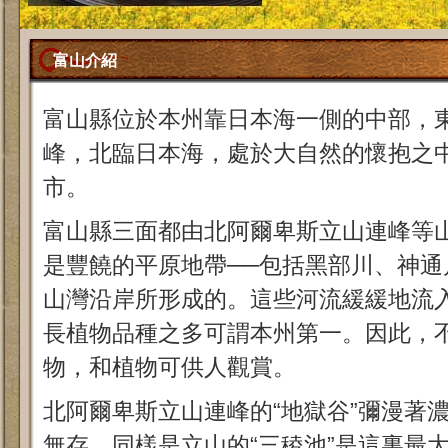
富山介紹
富山縣位於本州靠日本海一側的中部，
峰，北臨日本海，處於大自然的懷抱之
市。
富山縣三面都由北阿爾卑斯立山連峰等
是豐饒的平原地帶──包括黑部川、神通
山灣沿岸所形成的。這些河流緩緩地流
長植物品種之多可謂本州第一。因此，
物，和植物可供人觀賞。
北阿爾卑斯立山連峰的“地獄谷”彌漫著
無存，同樣是立山的“三稜池”是這裏最