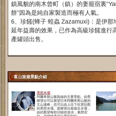
鎮風貌的南木曾町（鎮）的妻籠宿裏“Yama
餅”因為是純自家製造而極有人氣。
6、珍饈(蜂子 蝗蟲 Zazamuxi)：是
延年益壽的效果，已作為高級珍饈進行
產罐頭出售。
富山旅遊景點介紹
黑部水壩
阿爾卑斯山脈路線的主要景點。由舊
瞭望台可以展望日本阿爾卑斯山脈的
立山連峰，也可以由上往下欣賞壯觀
的黑部水壩。新瞭望台最接近水壩，
由此觀望每秒10頓的放水，氣勢宏