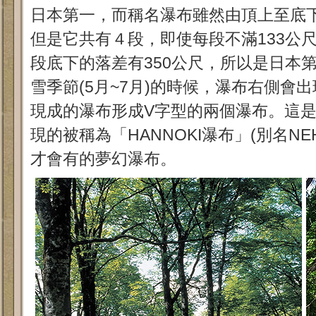
日本第一，而稱名瀑布雖然由頂上至底下
但是它共有４段，即使每段不滿133公
段底下的落差有350公尺，所以是日本
雪季節(5月~7月)的時候，瀑布右側會
現成的瀑布形成V字型的兩個瀑布。這
現的被稱為「HANNOKI瀑布」(別名N
才會有的夢幻瀑布。