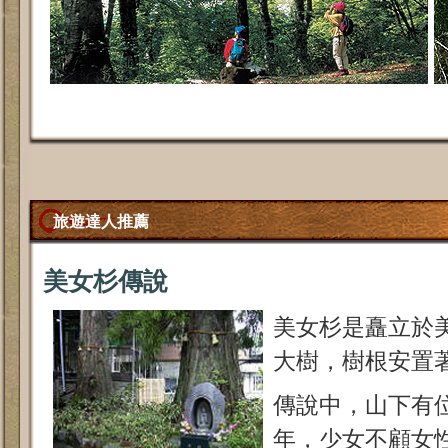
旅遊達人推薦
美女杉傳說
美女杉是矗立於
大樹，樹根安置
傳說中，山下有
年，少女不顧女