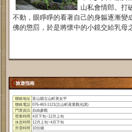
山私會情郎。打
不動，眼睜睜的看著自己的身軀逐漸變
佛的懲罰，於是將懷中的小鏡交給乳母
旅遊指南
聯絡地址
富山縣立山町美女平
聯絡電話
076-463-1121(立山町産業觀光課)
門票資訊
自由參觀
營業時間
4月下旬~12月上旬
休息時間
12月上旬~4月下旬
所需時間
10分鍾