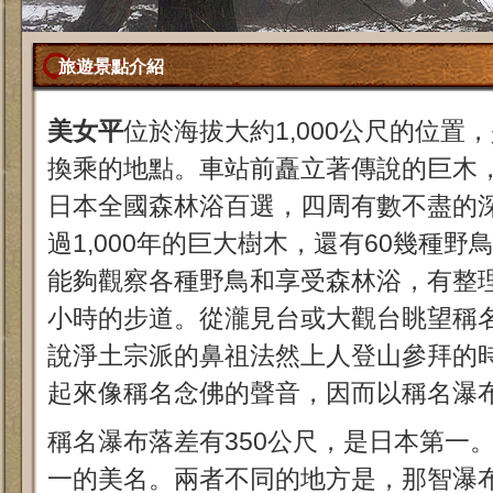
旅遊景點介紹
美女平
位於海拔大約1,000公尺的位置
換乘的地點。車站前矗立著傳說的巨木
日本全國森林浴百選，四周有數不盡的
過1,000年的巨大樹木，還有60幾種
能夠觀察各種野鳥和享受森林浴，有整理出
小時的步道。從瀧見台或大觀台眺望稱
說淨土宗派的鼻祖法然上人登山參拜的
起來像稱名念佛的聲音，因而以稱名瀑
稱名瀑布落差有350公尺，是日本第一
一的美名。兩者不同的地方是，那智瀑