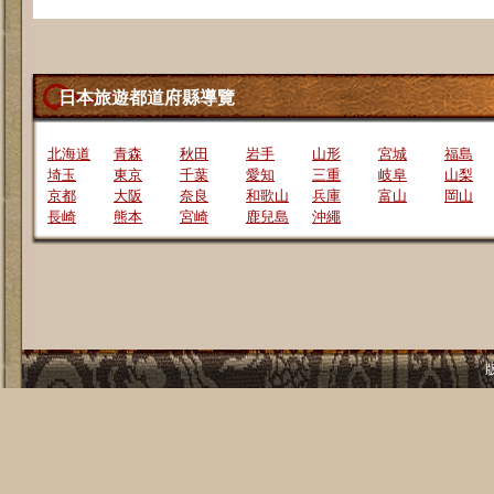
日本旅遊都道府縣導覽
北海道
青森
秋田
岩手
山形
宮城
福島
埼玉
東京
千葉
愛知
三重
岐阜
山梨
京都
大阪
奈良
和歌山
兵庫
富山
岡山
長崎
熊本
宮崎
鹿兒島
沖繩
版