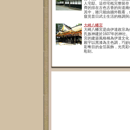
人宅邸。這些宅柢完整留存
齊的排在古色古香的街道兩
其中，雖只能由牆外觀看，
窺見昔日武士生活的格調與
大崎八幡宮
大崎八幡宮是由伊達政宗為
氏族神建於1607年的神社
宮的建築風格稱為伊達文化
殿宇以黑漆為主色調，巧妙
彩奪目的金箔装飾，光亮彩
彫刻。