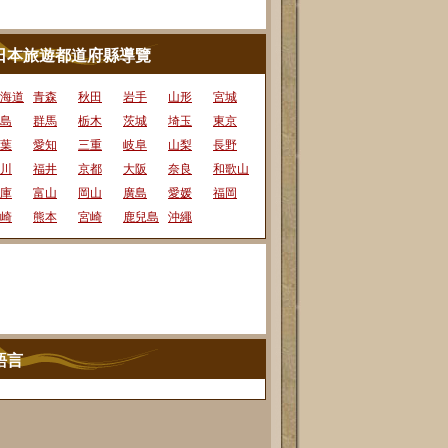
日本旅遊都道府縣導覽
海道
青森
秋田
岩手
山形
宮城
島
群馬
栃木
茨城
埼玉
東京
葉
愛知
三重
岐阜
山梨
長野
川
福井
京都
大阪
奈良
和歌山
庫
富山
岡山
廣島
愛媛
福岡
崎
熊本
宮崎
鹿兒島
沖繩
語言