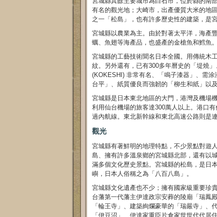
宮城縣其餘主要城市為白石市，位於縣的南
有名的觀光地；大崎市，出產優質大米的地
之一「松島」，也有許多歷史性的建築，是
宮城縣以農業為主。由於對著太平洋，海產
蠣、魚翅等海產品，也盛產的金槍魚和鱈魚
宮城縣的工藝技術聞名日本全國。用傳統木
紋。另外還有，已有300多年曆史的「堤燒
(KOKESHI) 非常有名、「鳴子漆器」
台平」、紙質優良而強韌的「柳生和紙」以
宮城縣是日本東北地區的大門，港灣及機場
利用仙台機場的旅客達300萬人以上。港口
過內航線。東北新幹線和東北高速公路則是
觀光
宮城縣有著鮮明的地理特點，不少景點對遊
島、擁有許多溫泉鄉的宮城縣北部，還有以
滿多個文化歷史景點。宮城縣的松島，是日
嶼，日本人俗稱之為「八百八島」。
宮城縣文化遺產也不少；擁有國家級重要珍
台藩第一代藩主伊達政宗安葬的陵廟「瑞鳳
「輪王寺」、建築絢爛豪華的「瑞嚴寺」、
「伊豆沼」、伊達家重臣片倉家世世代代居