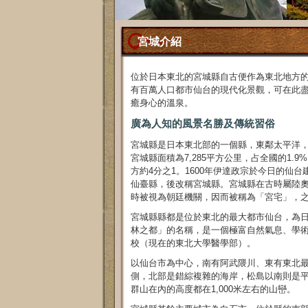
宮城介紹
位於日本東北的宮城縣自古便作為東北地方
有百萬人口都市仙台的現代化景觀，可在此
癒身心的溫泉。
廣為人知的風景名勝及傳統習俗
宮城縣是日本東北部的一個縣，東鄰太平洋
宮城縣面積為7,285平方公里，占全國的1.
方約4分之1。1600年伊達政宗於今日的仙
仙臺縣，後改稱宮城縣。宮城縣在古時屬陸
時被視為朝廷機關，因而被稱為「宮宅」，
宮城縣縣都是位於東北的最大都市仙台，為
林之都」的名稱，是一個極富自然氣息、學
校（現在的東北大學醫學部）。
以仙台市為中心，南有阿武隈川、東有東北
側，北部是錯綜複雜的海岸，松島以南則是
群山在內的高度都在1,000米左右的山巒。