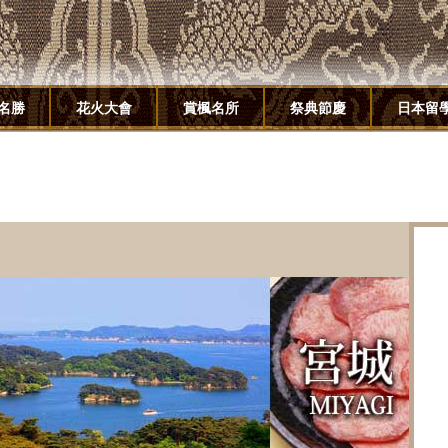
名勝
花火大會
賞楓名所
祭典節慶
日本留