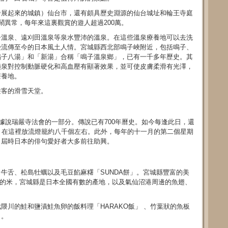
發展起來的城鎮）仙台市，還有頗具歷史淵源的仙台城址和輪王寺庭
鬧異常，每年來這裏觀賞的遊人超過200萬。
子溫泉、遠刈田溫泉等泉水豐沛的溫泉。在這些溫泉療養地可以去洗
受流傳至今的日本風土人情。宮城縣西北部鳴子峽附近，包括鳴子、
鳴子八湯」和「新湯」合稱「鳴子溫泉鄉」，已有一千多年歷史。其
磺泉對控制動脈硬化和高血壓有顯著效果，並可使皮膚柔滑有光澤，
療養地。
遊客的滑雪天堂。
。據說瑞嚴寺法會的一部分。傳說已有700年曆史。如今每逢此日，還
。在這裡放流燈籠約八千個左右。此外，每年的十一月的第二個星期
，屆時日本的俳句愛好者大多前往助興。
牛舌、松島牡蠣以及毛豆餡麻糬「SUNDA餅」。宮城縣豐富的美
品種的米，宮城縣是日本全國有數的產地，以及氣仙沼港周邊的魚翅、
隈川的鮭和鹽漬鮭魚卵的飯料理「HARAKO飯」 、竹葉狀的魚板
」。