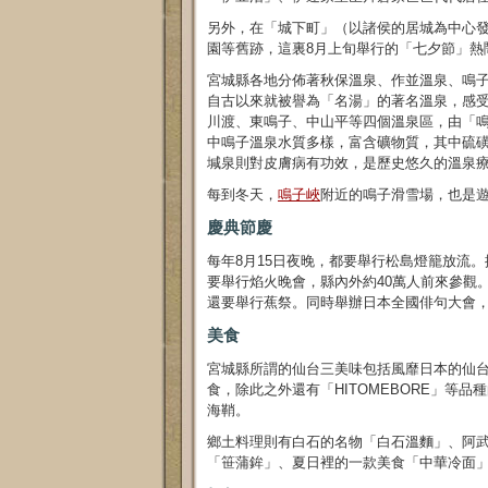
另外，在「城下町」（以諸侯的居城為中心
園等舊跡，這裏8月上旬舉行的「七夕節」熱
宮城縣各地分佈著秋保溫泉、作並溫泉、鳴
自古以來就被譽為「名湯」的著名溫泉，感
川渡、東鳴子、中山平等四個溫泉區，由「
中鳴子溫泉水質多樣，富含礦物質，其中硫
堿泉則對皮膚病有功效，是歷史悠久的溫泉
每到冬天，
鳴子峽
附近的鳴子滑雪場，也是
慶典節慶
每年8月15日夜晚，都要舉行松島燈籠放流
要舉行焰火晚會，縣內外約40萬人前來參觀
還要舉行蕉祭。同時舉辦日本全國俳句大會
美食
宮城縣所謂的仙台三美味包括風靡日本的仙台
食，除此之外還有「HITOMEBORE」等
海鞘。
鄉土料理則有白石的名物「白石溫麵」、阿武
「笹蒲鉾」、夏日裡的一款美食「中華冷面