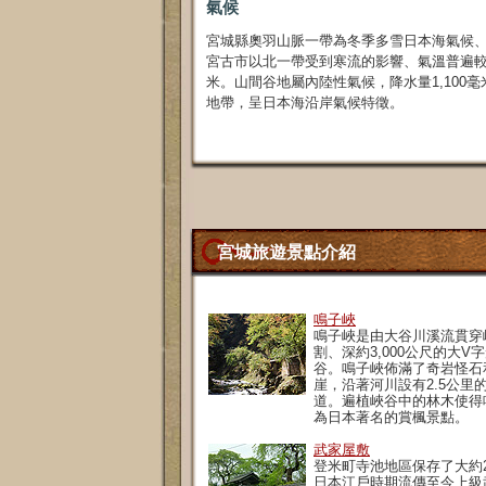
氣候
宮城縣奧羽山脈一帶為冬季多雪日本海氣候
宮古市以北一帶受到寒流的影響、氣溫普遍較低
米。山間谷地屬內陸性氣候，降水量1,100
地帶，呈日本海沿岸氣候特徵。
宮城旅遊景點介紹
鳴子峽
鳴子峽是由大谷川溪流貫穿
割、深約3,000公尺的大V
谷。鳴子峽佈滿了奇岩怪石
崖，沿著河川設有2.5公里
道。遍植峽谷中的林木使得
為日本著名的賞楓景點。
武家屋敷
登米町寺池地區保存了大約
日本江戶時期流傳至今上級