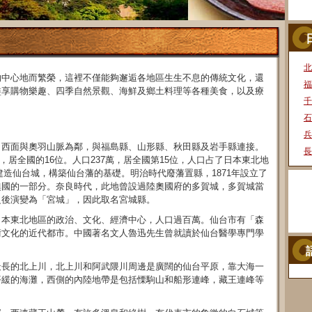
北
的中心地而繁榮，這裡不僅能夠邂逅各地區生生不息的傳統文化，還
福
盡享購物樂趣、四季自然景觀、海鮮及鄉土料理等各種美食，以及療
千
石
兵
，西面與奧羽山脈為鄰，與福島縣、山形縣、秋田縣及岩手縣連接。
長
9%，居全國的16位。人口237萬，居全國第15位，人口占了日本東北地
台建造仙台城，構築仙台藩的基礎。明治時代廢藩置縣，1871年設立了
奧國的一部分。奈良時代，此地曾設過陸奧國府的多賀城，多賀城當
之後演變為「宮城」，因此取名宮城縣。
日本東北地區的政治、文化、經濟中心，人口過百萬。仙台市有「森
術文化的近代都市。中國著名文人魯迅先生曾就讀於仙台醫學專門學
最長的北上川，北上川和阿武隈川周邊是廣闊的仙台平原，靠大海一
平緩的海灘，西側的內陸地帶是包括慄駒山和船形連峰，藏王連峰等