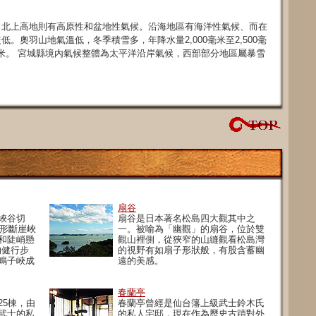
、北上高地則有高原性和盆地性氣候。沿海地區有海洋性氣候、而在
。奧羽山地氣溫低，冬季積雪多，年降水量2,000毫米至2,500毫
毫米。 宮城縣境內氣候整體為太平洋沿岸氣候，西部部分地區屬暴雪
扇谷
峽谷切
扇谷是日本著名松島四大觀其中之
字形斷崖峽
一。被喻為「幽觀」的扇谷，位於雙
和陡峭懸
觀山裡側，從狹窄的山縫觀看松島灣
的健行步
的視野有如扇子形狀般，有股含蓄幽
鳴子峽成
遠的美感。
春蘭亭
25棟，由
春蘭亭曾經是仙台籓上級武士鈴木氏
武士的私
的私人宅邸，現在作為歷史古蹟對外