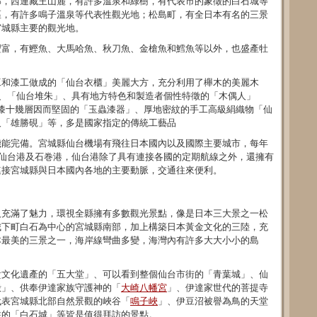
部，西連藏王山麓，有許多溫泉和綠樹，有代表市的象徵的白石城等
區，有許多鳴子溫泉等代表性觀光地；松島町，有全日本有名的三景
宮城縣主要的觀光地。
豐富，有鰹魚、大馬哈魚、秋刀魚、金槍魚和鱈魚等以外，也盛產牡
。
工和漆工做成的「仙台衣櫃」美麗大方，充分利用了櫸木的美麗木
」、「仙台堆朱」、具有地方特色和製造者個性特徵的「木偶人」
、需涂漆十幾層因而堅固的「玉蟲漆器」、厚地密紋的手工高級絹織物「仙
及「雄勝硯」等，多是國家指定的傳統工藝品
機能完備。宮城縣仙台機場有飛往日本國內以及國際主要城市，每年
有仙台港及石巻港，仙台港除了具有連接各國的定期航線之外，還擁有
連接宮城縣與日本國內各地的主要動脈，交通往來便利。
人充滿了魅力，環視全縣擁有多數觀光景點，像是日本三大景之一松
城下町白石為中心的宮城縣南部，加上構築日本黃金文化的三陸，充
本最美的三景之一，海岸線彎曲多變，海灣內有許多大大小小的島
貴文化遺產的「五大堂」、可以看到整個仙台市街的「青葉城」、仙
殿」、供奉伊達家族守護神的「
大崎八幡宮
」、伊達家世代的菩提寺
代表宮城縣北部自然景觀的峽谷「
鳴子峽
」、伊豆沼被譽為鳥的天堂
住的「白石城」等皆是值得拜訪的景點。