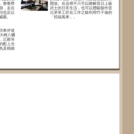
，整整齊
開放。在這裡不只可以瞭解昔日上級
側，走在
武士的日常生活，也可以體驗製作昔
但也足以
日茅草工匠在工作之餘利用竹子做的
威嚴。
「招福風車」。
供奉伊達
。大崎八幡
，正殿等
的配上光
色及精緻