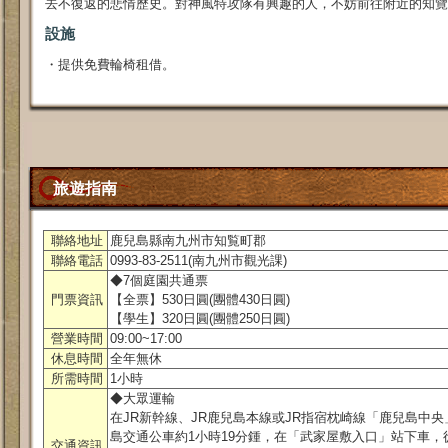
去不復返的悲情歷史。對神風特攻隊有興趣的人，不妨前往附近的知覽
設施
・提供免費輪椅租借。
旅遊指南
聯絡地址
鹿兒島縣南九州市知覧町郡
聯絡電話
0993-83-2511(南九州市觀光課)
◆7個庭園共通票
門票資訊
【全票】530日圓(團體430日圓)
【學生】320日圓(團體250日圓)
營業時間
09:00~17:00
休息時間
全年無休
所需時間
1小時
◆大眾運輸
在JR新幹線、JR鹿兒島本線或JR指宿枕崎線「鹿兒島中
島交通公車約1小時19分鍾，在「武家屋敷入口」站下車，
交通資訊