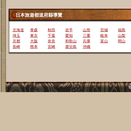
日本旅遊都道府縣導覽
北海道
青森
秋田
岩手
山形
宮城
福島
埼玉
東京
千葉
愛知
三重
岐阜
山梨
京都
大阪
奈良
和歌山
兵庫
富山
岡山
長崎
熊本
宮崎
鹿兒島
沖繩
版