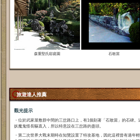
森重堅氏邸庭園
石敢當
旅遊達人推薦
觀光提示
・位於武家屋敷群中間的三岔路口上，有1個刻著「石敢當」的石碑。
妖魔鬼怪長驅直入，所以特意設在三岔路的盡頭。
・第二次世界大戰末期時在知覽設置了特攻基地，因此這裡曾有過年輕