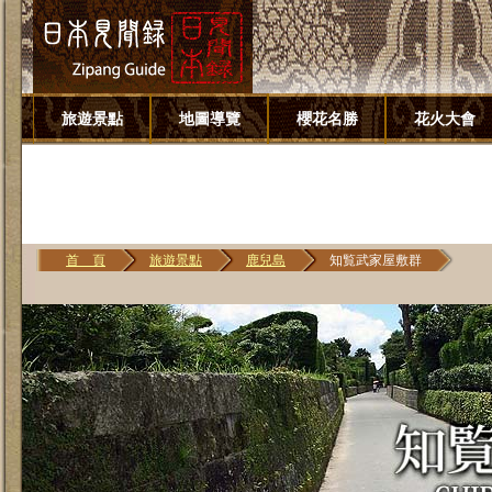
旅遊景點
地圖導覽
櫻花名勝
花火大會
首 頁
旅遊景點
鹿兒島
知覧武家屋敷群