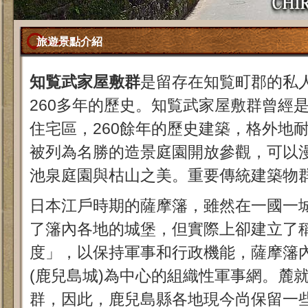
旅遊景點介紹
知覧武家屋敷群
是留存在知覧町郡的私
260多年的歷史。知覧武家屋敷群曾經
住宅區，260餘年的歷史建築，格外地
被列為名勝的造景庭園開放參觀，可以
池泉庭園與枯山之美。重要傳統建築物
日本江戶時期的薩摩籓，雖然在一國一
了籓內各地的城堡，但實際上卻建立了
度」，以保持軍事和行政機能，薩摩籓
(鹿兒島城)為中心的組織性軍事網。麓
群，因此，鹿兒島縣各地現今尚保留一