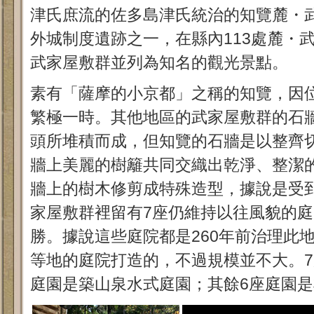
津氏庶流的佐多島津氏統治的知覽麓・
外城制度遺跡之一，在縣內113處麓・
武家屋敷群並列為知名的觀光景點。
素有「薩摩的小京都」之稱的知覽，因
繁極一時。其他地區的武家屋敷群的石
頭所堆積而成，但知覽的石牆是以整齊
牆上美麗的樹籬共同交織出乾淨、整潔
牆上的樹木修剪成特殊造型，據說是受
家屋敷群裡留有7座仍維持以往風貌的
勝。據說這些庭院都是260年前治理此
等地的庭院打造的，不過規模並不大。
庭園是築山泉水式庭園；其餘6座庭園