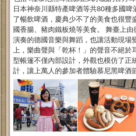
日本神奈川縣特產啤酒等共80種多國啤
了暢飲
啤酒，慶典少不了的美食也很豐
國香腸、豬肉鐵板燒等美食。 舞臺上由
演奏的德國音樂與舞蹈，也讓活動現場
上，樂曲聲與「乾杯！」的聲音不絕於耳
型帳篷不僅內部設計，外觀也模仿了正
計，讓上萬人的參加者體驗慕尼黑啤酒