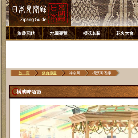
旅遊景點
地圖導覽
櫻花名勝
花火大會
首 頁
祭典節慶
神奈川
橫濱啤酒節
橫濱啤酒節