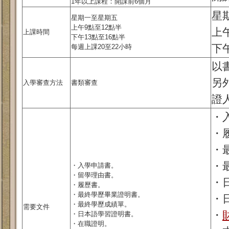
1年以上課程：開課前6個月
星
星期一至星期五
上午9點至12點半
上
上課時間
下午13點至16點半
下午
每週上課20至22小時
以
另
入學審查方法
書類審查
證
・
・
・
・
・入學申請書。
・留學理由書。
・
・履歷書。
・最終學歷畢業證明書。
・
・最終學歷成績單。
需要文件
・
・日本語學習證明書。
・在職證明。