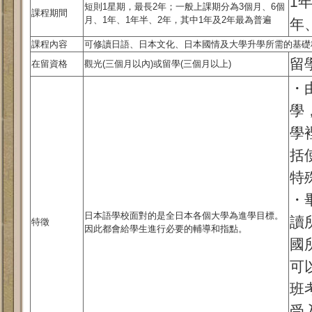
1
短則1星期，最長2年；一般上課期分為3個月、6個
課程期間
月、1年、1年半、2年，其中1年及2年最為普遍
年
課程內容
可修讀日語、日本文化、日本國情及大學升學所需的基礎
留
在留資格
觀光(三個月以內)或留學(三個月以上)
・
學
學
括
特
・
日本語學校面對的是全日本各個大學為進學目標。
讀
特徵
因此都會給學生進行必要的輔導和指點。
國
可
班
受