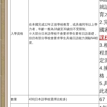
就
育
2
在本國完成12年正規學校教育，或具備同等以上學
國
力者，年齡一般為18歲至30歲但不受限制。
入學資格
※大部分日本語學校不會要求學生要有日語基礎，
課
但仍有部分學校會要求學生具備日語能力測驗N4程
度。
3
程
定
4.
格
5
此
67
數量
430(日本語學校選擇比較多)