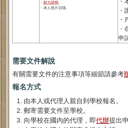
・
・
財力證明
。
・本人照片10張。
・
・
・
申
需要文件解說
有關需要文件的注意事項等細節請參考
報名方式
由本人或代理人親自到學校報名。
郵寄需要文件至學校。
向學校在國內的代理，即
代辦
提出