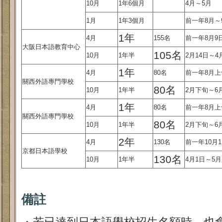
10月
1年6個月
4月～5月
1月
1年3個月
前一年8月～
1年
4月
155名
前一年8月9
大阪日本語教育中心
105名
10月
1年半
2月14日～4
1年
4月
80名
前一年8月上
關西外語專門學校
80名
10月
1年半
2月下旬～6
1年
4月
80名
前一年8月上
關西外語專門學校
80名
10月
1年半
2月下旬～6
2年
4月
130名
前一年10月1
京都日本語學校
130名
10月
1年半
4月1日～5月
備註
・若已達到日本語學校招生名額時，也