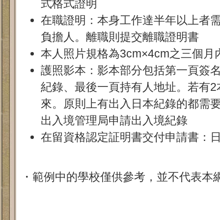
式格式證明
在職證明：本身工作達半年以上者
負擔人。離職則提交離職證明書
本人照片規格為3cm×4cm之三個月
護照影本：影本部分包括第一頁簽
紀錄、最後一頁持有人地址。若有2
來。原則上有出入日本紀錄的都需
出入境管理局申請出入境紀錄
在留資格認定証明書交付申請書：
・範例中的學校僅供參考，並不代表本