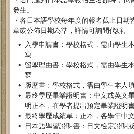
發生。
・各日本語學校每年度的報名截止日期
章或公佈日期為準，詳情可詢問代辦。
入學申請書：學校格式，需由學生
寫
留學理由書：學校格式，需由學生
寫
履歷書：學校格式，需由學生本人
最終學歷畢業證明書：中文或英文
明正本，在學者提出預定畢業證明
最終學歷成績單：正本，各學年中
日本語學習證明書：日文檢定證明