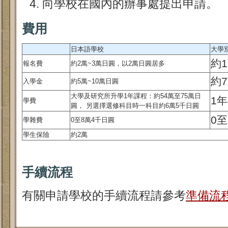
向學校在國內的辦事處提出申請。
費用
日本語學校
大學
約
報名費
約2萬~3萬日圓，以2萬日圓居多
約7
入學金
約5萬~10萬日圓
大學及研究所升學1年課程：約54萬至75萬日
1年
學費
圓， 另選擇選修科目時一科目約6萬5千日圓
0至
學雜費
0至8萬4千日圓
學生保險
約2萬
手續流程
有關申請學校的手續流程請參考
準備流