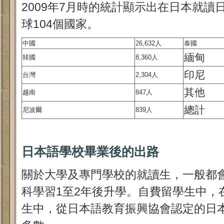
2009年7月時的統計顯示出在日本就
球104個國家。
中國
26,632人
泰國
緬甸
韓國
8,360人
印尼
台灣
2,304人
其他
越南
847人
總計
尼波爾
839人
日本語學校畢業後的出路
關於大學及專門學校的就讀生，一般都
科學習1至2年後升學。自費留學生中，
生中，從日本語教育振興協會認定的日