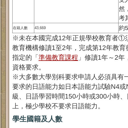
然
考
約5
在籍人數
43,669
※未在本國完成12年正規學校教育者①
教育機構修讀1至2年，完成第12年教
指定的「
準備教育課程
」修讀1年～2
資格要求。
※大多數大學別科要求申請人必須具有
要求的日語能力如日本語能力試驗N4或N5、
級、日語學習時間150小時或300小時、
上，極少學校不要求日語能力。
學生國籍及人數