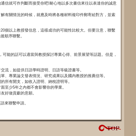
通信就可作判斷而接受你吧!耐心地以多次書信來往以表達你的誠意
了解有關情況的時候，就應及時將各種材料複印件郵寄給對方，並索
20個以上教授發信息，這樣成功的可能性比較大。但要注意，聯繫
先後順序聯繫。
，可能的話可以適當與教授探討專業心得、前景展望等話題。但是，
常交流，如提供日語學時證明、日語等級證書等。
績單、專業論文發表情況、研究成果以及國內教授的推薦信等。
間的所有開支，如收入證明、納稅證明等。
面至少5年之內都不會影響你的學業。
日友好做貢獻的意願。
英語來聯繫申請。