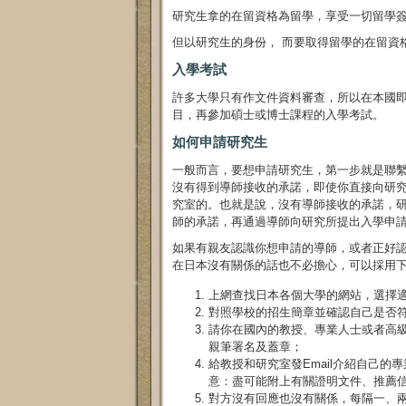
研究生拿的在留資格為留學，享受一切留學
但以研究生的身份， 而要取得留學的在留資
入學考試
許多大學只有作文件資料審查，所以在本國
目，再參加碩士或博士課程的入學考試。
如何申請研究生
一般而言，要想申請研究生，第一步就是聯
沒有得到導師接收的承諾，即使你直接向研
究室的。也就是說，沒有導師接收的承諾，
師的承諾，再通過導師向研究所提出入學申
如果有親友認識你想申請的導師，或者正好
在日本沒有關係的話也不必擔心，可以採用
上網查找日本各個大學的網站，選擇
對照學校的招生簡章並確認自己是否
請你在國內的教授、專業人士或者高
親筆署名及蓋章；
給教授和研究室發Email介紹自己的
意：盡可能附上有關證明文件、推薦信
對方沒有回應也沒有關係，每隔一、兩