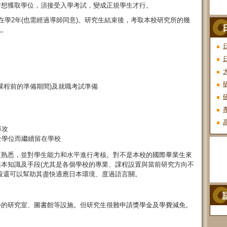
若想獲取學位，須接受入學考試，變成正規學生才行。
在學2年(也需經過導師同意)。研究生結束後，考取本校研究所的幾
以。
課程前的準備期間)及就職考試準備
專攻
士學位而繼續留在學校
互熟悉，並對學生能力和水平進行考核。對不是本校的國際畢業生來
本知識及手段(尤其是各個學校的專業、課程設置與當前研究方向不
段還可以幫助其盡快適應日本環境、度過語言關。
學的研究室、圖書館等設施。但研究生很難申請獎學金及學費減免。