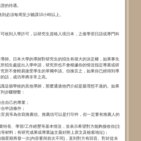
簽證的待遇。
格則必須每周至少聽課10小時以上。
即可收到入學許可，以研究生資格入境日本，之後學習日語或專門科
繫導師。日本大學的導師對研究生的招生有很大的決定權，如果事先
究所招生處提出入學申請，研究所也不會根據你的情況指定專業或研
研究所不會輕易接受學生的單獨申請。但換言之，如果你已經得到導
請的話，成功率將非常之高。
認識這個學校的其他導師，那麼通過他們介紹是最理想不過的。如果
下列步驟聯繫：
適合自己的專業；
符合申請條件；
級官員等為你寫推薦信。推薦信可以是打印件，但一定要有推薦人的
專業特長、學習/工作經歷等基本情況，並表示希望對方能夠接收你(注
等材料；有研究成果或專業論文最好附上原文及檢索地址)；
個星期再發一次(內容要與前次不同)，直到對方有回音。對於從未