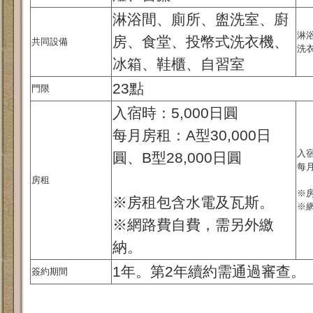
淋浴間、廁所、盥洗室、廚
淋
房、食堂、投幣式洗衣機、
共同設備
洗
冰箱、鞋櫃、自習室
23點
門限
入宿時：5,000日圓
每月房租：A型30,000日
入宿
圓、B型28,000日圓
每月
房租
※
※房租包含水電及瓦斯。
※
※網路費自費，需另外繳
納。
1年。第2年續約需通過審查。
簽約期間