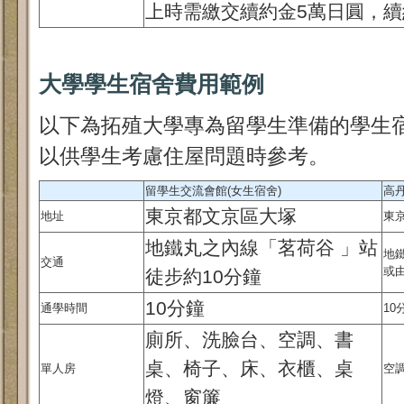
上時需繳交續約金5萬日圓，
大學學生宿舍費用範例
以下為拓殖大學專為留學生準備的學生宿
以供學生考慮住屋問題時參考。
留學生交流會館(女生宿舍)
高
東京都文京區大塚
地址
東
地鐵丸之內線「茗荷谷 」站
地
交通
或
徒步約10分鐘
10分鐘
通學時間
10
廁所、洗臉台、空調、書
桌、椅子、床、衣櫃、桌
單人房
空
燈、窗簾