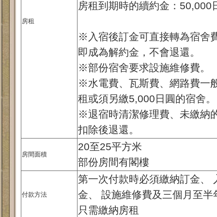
房租到期時的續約金：50,00
房租
※入宿後訂金可直接轉為宿舍
即成為解約金，不會退還。
※部份宿舍要求設施維修費。
※水電費、瓦斯費、網路費一
租或須另繳5,000日圓的宿舍。
※退宿時清潔修理費、未繳納
扣除後退還。
20至25平方米
房間面積
部份房間有閣樓
第一次付款時必須繳納訂金、 
金、 設施維修費及三個月至半
付款方法
只需繳納房租