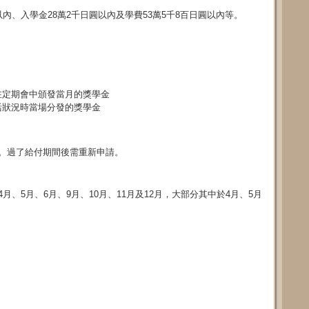
內、入學金28萬2千日圓以內及學費53萬5千8百日圓以內等。
在定期會中頒發當月的獎學金
活狀況時當場分發的獎學金
多。過了給付期間後需重新申請。
月、5月、6月、9月、10月、11月及12月，大部分其中於4月、5月