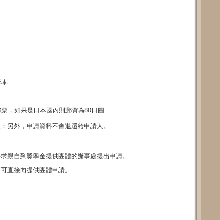
影本
票，如果是日本國內則郵資為80日圓
象；另外，申請資料不會退還給申請人。
要求親自到獎學金提供團體的辦事處提出申請。
則可直接向提供團體申請。