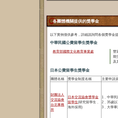
各團體機關提供的獎學金
以下實例僅供參考，詳細請詢問各個獎學金
中華民國公費留學生獎學金
教育部國際文化教育事業處
豐
期
及
日本公費留學生獎學金
團體名稱
獎學金制度名稱
主要申請
財團法人
日本交流協會獎學金
1﹑中華民
交流協會
留學生
(研究留學生﹑
2﹑35歲
台北事務
海外採用)
3﹑大學畢
所