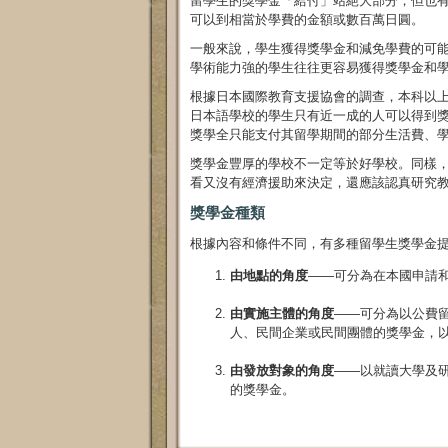
留學生的獎學金「給付」站絕大部分，但也有
可以到相當於學費的金額或數百萬日圓。
一般來說，學生獲得獎學金和減免學費的可
學術能力強的學生往往更容易獲得獎學金和
根據日本國際教育支援協會的調查，本科以
日本語學校的學生只有近一成的人可以得到獎
獎學全只能支付其留學期間的部分生活費、
獎學金豐厚的學校不一定等於好學校。同樣
看又沒有經濟援助來決定，還應該認真研究
獎學金種類
根據內容和條件不同，有多種留學生獎學金
由地點的角度
——可分為在本國申請
由實施主體的角度
——可分為以公費
人、民間企業或民間團體的獎學金，
由發放對象的角度
——以就讀大學及
的獎學金。