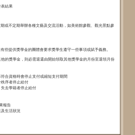
發表結果
定期或不定期舉辦各種文藝及交流活動，如美術館參觀、觀光景點參
但有些提供獎學金的團體會要求獎學生遵守一些事項或賦予義務。
其他的獎學金，則必需退還由開始領取其他獎學金的月份至退領月份
再符合資格時會停止支付或縮短支付期間
會秩序者停止給付
、失去學籍者停止給付
果報告
業及生活狀況