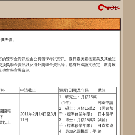
提供團體。
富的獎學金資訊包含公費留學考試資訊、臺日臺奧臺德臺美及其他短
交換獎學金資訊以及海外獎學金資訊等，也有外國語文檢定、教育展
其他留學宣導資訊
資格
申請截止
額度(日圓)及年限
備註
1﹑研究生﹕月額15萬
（1年）
郵寄申請
2﹑碩士﹕月額15萬2
（需參加
國國籍
2011年2月14日至3月
千（標準修業年限）
日本留學
以下
11日
3﹑博士﹕月額15萬3
試驗）
業以上
千（標準修業年限）
可直接連
4﹑另加來回機票﹑學
絡