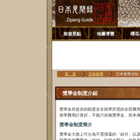
旅遊景點
地圖導覽
櫻花
首 頁
日本留學
日本留學須知
獎學金制度介紹
獎學金所提供的額度並非留學所需的全部費
留學費用計算好，不能只依賴獎學金，把本
獎學金制度簡介
獎學金大致上可分為不需償還的「給付」以