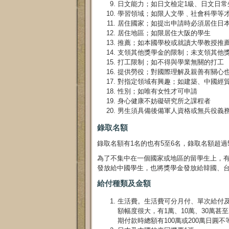
日文能力；如日文檢定1級、日文日常
學習領域；如限人文學﹑社會科學等
居住國家；如提出申請時必須居住日
居住地區；如限居住大阪的學生
推薦；如本國學校或就讀大學教授推
支領其他獎學金的限制；未支領其他獎
打工限制；如不得與學業無關的打工
提供勞役；對國際理解及親善有關心
對指定領域有興趣；如建築、中國經
性別；如唯有女性才可申請
身心健康不妨礙研究所之課程者
男生須具備後備軍人資格或無兵役義
錄取名額
錄取名額有1名的也有5至6名，錄取名額超過
為了不集中在一個國家或地區的留學生上，有
發放給中國學生，也將獎學金發放給韓國、
給付種類及金額
生活費。生活費可分月付、單次給付及
額幅度很大，有1萬、10萬、30萬甚
期付款時總額有100萬或200萬日圓不