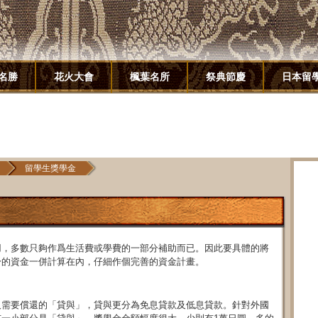
名勝
花火大會
楓葉名所
祭典節慶
日本留
留學生獎學金
用，多數只夠作爲生活費或學費的一部分補助而已。因此要具體的將
身的資金一併計算在內，仔細作個完善的資金計畫。
及需要償還的「貸與」，貸與更分為免息貸款及低息貸款。針對外國