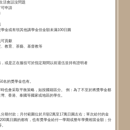
生活會話沒問題
才可申請
本
薦
學金或有領其他講學金但金額未滿100日圓
也可貢獻
貿、教育、茶藝、基督教等
務，或是正在服役可於指定期間以前退伍並持有證明者
50名的獎學金也有。
時也會采取平衡策略，如按國籍區分。 例：為了不至於將獎學金都
台灣、香港、泰國等國家或地區的學生。
分期付款；月付範圍位於月額2萬至17萬日圓左右；單次給付的金
至200萬日圓的都有，也有獎學金給付一學期或整年學費相當金額；分
等。