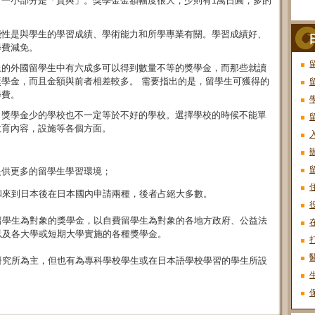
一小部分是「貸與」。獎學金金額幅度很大，少則有1萬日圓，多的
能性是與學生的學習成績、學術能力和所學專業有關。學習成績好、
學費減免。
上的外國留學生中有六成多可以得到數量不等的獎學金，而那些就讀
學金，而且金額與前者相差較多。 需要指出的是，留學生可獲得的
學費。
，獎學金少的學校也不一定等於不好的學校。選擇學校的時候不能單
教育內容，設施等各個方面。
提供更多的留學生學習環境；
和來到日本後在日本國內申請兩種，後者占絕大多數。
留學生為對象的獎學金，以自費留學生為對象的各地方政府、公益法
以及各大學或短期大學實施的各種獎學金。
研究所為主，但也有為專科學校學生或在日本語學校學習的學生所設