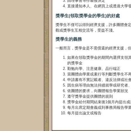
由理事會等作最後決定
直接通知本人、在網頁上或透過大學
獎學生(領取獎學金的學生)的好處
獎學生不僅可以得到經濟支援，許多團體會
觀或獎學生互相交流等，受益不淺。
獎學生的義務
一般而言，獎學金是不需償還的經濟支援，
如果在領取獎學金的期間內選擇支領
的獎學金
勤勉向學、注意健康、品行端正
當團體由學業或素行等判斷獎學生不
申請書有不實記載者、違反法律或社
因生病等理由無法持續就學或研究者
依團體的要求，向團體報告學業狀況
遵守獎學金提供團體的規則
獎學金給付期間結束後1個月內提出成
每月出席定期會義或到事務局報告學
每月提出論文或報告