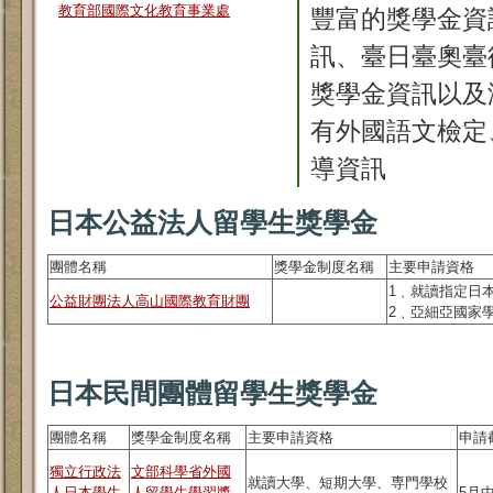
教育部國際文化教育事業處
豐富的獎學金資
訊、臺日臺奧臺
獎學金資訊以及
有外國語文檢定
導資訊
日本公益法人留學生獎學金
團體名稱
獎學金制度名稱
主要申請資格
1﹑就讀指定日
公益財團法人高山國際教育財團
2﹑亞細亞國家
日本民間團體留學生獎學金
團體名稱
獎學金制度名稱
主要申請資格
申請
獨立行政法
文部科學省外國
就讀大學、短期大學、専門學校
人日本學生
人留學生學習獎
5月