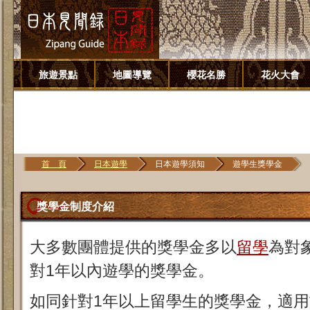
旅遊景點
地圖導覽
櫻花名勝
花火大會
首 頁
日本遊學
日本遊學須知
遊學生獎學金
獎學金制度介紹
大多數團體提供的獎學金多以
留學
為對
對1年以內遊學的獎學金。
如同針對1年以上留學生的獎學金，適用