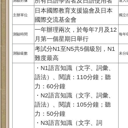
所有日語學習者及日語使用者
測驗對像
進入
日本國際教育支援協會及日本
主辦單位
獨立
國際交流基金會
一年辦理兩次，於每年7月及12
測驗時間
每年
月第一個星期日舉行
考試分N1至N5共5個級別，N1
測驗級數
未分
難度最高
・N1語言知識（文字、詞彙、
語法）、閱讀：110分鐘；聽
力：60分鐘
・N2語言知識（文字、詞彙、
語法）、閱讀：105分鐘；聽
力：50分鐘
・N3語言知識（文字、詞