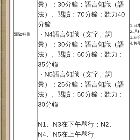
彙）：30分鐘；語言知識（語
法）、閱讀：70分鐘；聽力40
分鐘
1.日
2.理
・N4語言知識（文字、詞
測驗科目
3.綜
彙）：30分鐘；語言知識（語
4.數
法）、閱讀：60分鐘；聽力：
35分鐘
・N5語言知識（文字、詞
彙）：25分鐘；語言知識（語
法）、閱讀：50分鐘；聽力：
30分鐘
N1、N3在下午舉行；N2、
N4、N5在上午舉行。