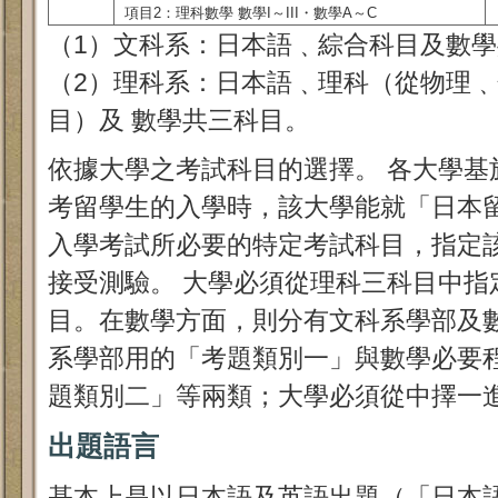
項目2：理科數學 數學I～III・數學A～C
（1）文科系：日本語﹑綜合科目及數
（2）理科系：日本語﹑理科（從物理
目）及 數學共三科目。
依據大學之考試科目的選擇。 各大學基
考留學生的入學時，該大學能就「日本
入學考試所必要的特定考試科目，指定
接受測驗。 大學必須從理科三科目中指
目。在數學方面，則分有文科系學部及
系學部用的「考題類別一」與數學必要
題類別二」等兩類；大學必須從中擇一
出題語言
基本上是以日本語及英語出題（「日本