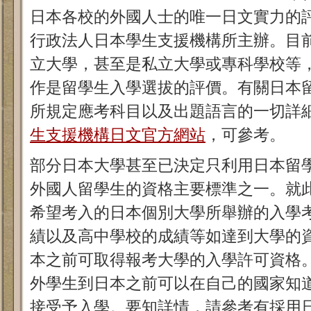
日本各校的外國人士的唯一日文實力的
行政法人日本學生支援機構所主辦。目
立大學，甚至是私立大學或專科學校等
作是留學生入學選拔的評價。有關日本
所規定應考科目以及出題語言的一切詳
生支援機構日文官方網站
，可參考。
部分日本大學甚至已決定只利用日本留
外國人留學生的資格主要標準之一。就
希望考入的日本個別大學所舉辦的入學
績以及高中學校的成績等如達到大學的
本之前可取得報考大學的入學許可資格
外學生到日本之前可以在自己的國家知
接受予入學。要知詳情，請參考有採用