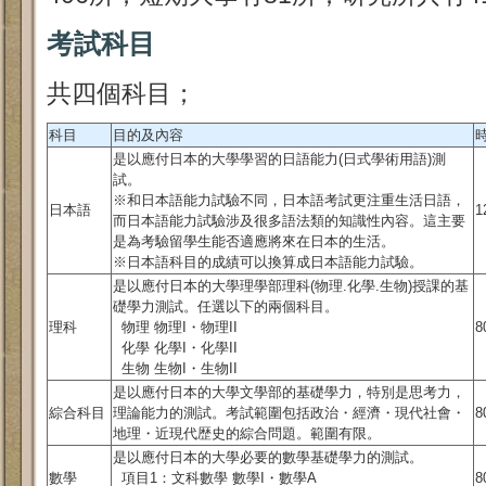
考試科目
共四個科目；
科目
目的及內容
是以應付日本的大學學習的日語能力(日式學術用語)測
試。
※和日本語能力試驗不同，日本語考試更注重生活日語，
日本語
1
而日本語能力試驗涉及很多語法類的知識性內容。這主要
是為考驗留學生能否適應將來在日本的生活。
※日本語科目的成績可以換算成日本語能力試驗。
是以應付日本的大學理學部理科(物理.化學.生物)授課的基
礎學力測試。任選以下的兩個科目。
理科
物理 物理I・物理II
8
化學 化學I・化學II
生物 生物I・生物II
是以應付日本的大學文學部的基礎學力，特別是思考力，
綜合科目
理論能力的測試。考試範圍包括政治・經濟・現代社會・
8
地理・近現代歴史的綜合問題。範圍有限。
是以應付日本的大學必要的數學基礎學力的測試。
數學
項目1：文科數學 數學I・數學A
8