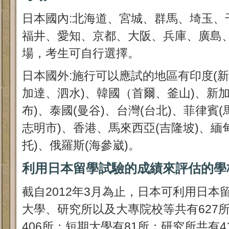
日本國內:北海道、宮城、群馬、埼玉、
福井、愛知、京都、大阪、兵庫、廣島
場，考生可自行選擇。
日本國外:施行可以應試的地區有印度(新
加達、泗水)、韓國（首爾、釜山)、新
布)、泰國(曼谷)、台灣(台北)、菲律賓
志明市)、香港、馬來西亞(吉隆坡)、緬甸
托)、俄羅斯(海參崴)。
利用日本留學試驗的成績來評估的學
截自2012年3月為止，日本可利用日
大學、研究所以及大專院校等共有627所
406所；短期大學有81所；研究所共有4