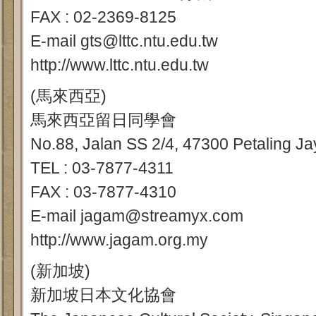
FAX : 02-2369-8125
E-mail gts@lttc.ntu.edu.tw
http://www.lttc.ntu.edu.tw
(馬來西亞)
馬來西亞留日同學會
No.88, Jalan SS 2/4, 47300 Petaling Ja
TEL : 03-7877-4311
FAX : 03-7877-4310
E-mail jagam@streamyx.com
http://www.jagam.org.my
(新加坡)
新加坡日本文化協會