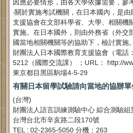
因應必要情形，由各大學依據需要，參考
‧關於實施考試機關，在日本國內，是由
支援協會在文部科學省、大學、相關機
實施。在日本國外，則由外務省（外交
國當地相關機關等的協助下，檢討實施。
財團法人日本國際教育支援協會（電話：002-
5212（國際交流課） ；URL： http://www.
東京都目黑區駒場4-5-29
有關日本留學試驗請向當地的協辦單
(台灣)
財團法人語言訓練測驗中心 綜合測驗組
台灣台北市辛亥路二段170號
TEL : 02-2365-5050 分機：263