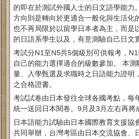
的即在於測試外國人士的日文語學能力
方向則是轉向於更適合一般化與生活化
也不再局限於以留學日本者為主，而是
的日語系學生以及，有意測驗自己日文
考試分N1至N5共5個級別可供報考，N
自己的能力選擇適合的級數參加。 本測
量、入學甄選及求職時之日語能力證明
之合格證書。
考試試卷由日本發往全球各國考點，每年
統一送回日本閱卷。9月及3月左右再將
日本語能力試驗由日本國際教育支援協
共同舉辦，台灣考區由日本交流協會、