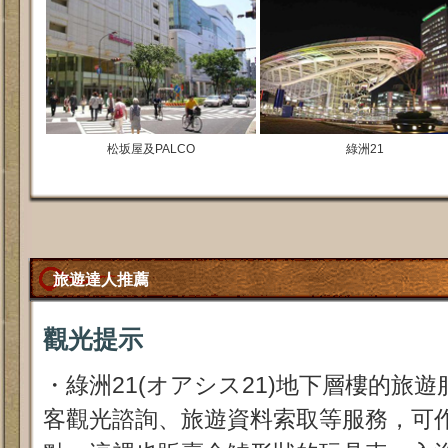
松坂屋及PALCO
綠洲21
旅遊達人推薦
觀光提示
・綠洲21(オアシス21)地下層樓的旅
客觀光諮詢、旅遊資料索取等服務，可