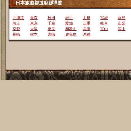
日本旅遊都道府縣導覽
北海道
青森
秋田
岩手
山形
宮城
福島
埼玉
東京
千葉
愛知
三重
岐阜
山梨
京都
大阪
奈良
和歌山
兵庫
富山
岡山
長崎
熊本
宮崎
鹿兒島
沖繩
版