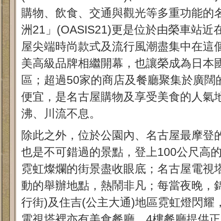
購物、飲食、交通與觀光等多重功能的
洲21」(OASIS21)更是位於由榮車
屋尖端時尚款式及流行風潮盡集中在這
美高級品牌相繼開幕，也讓榮成為日本
區；超過50家的商店及餐廳聚集於廣闊
便宜，是名古屋購物及享受美食的人氣
沸、川流不息。
除此之外，位於公園內、名古屋最摩登
也是不可錯過的景點，登上100公尺高
霓虹燦爛的街景盡收眼底；名古屋電視
動的舉辦地點，熱鬧非凡；每當夜晚，錦
行街)及住吉(公主大通)地區霓虹燈閃
電視塔裡亦有美食餐廳，4樓餐廳提供