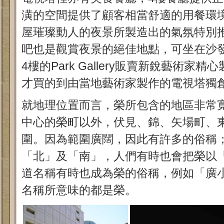
潢的空間提供了顧客相當舒適的用餐環
屋璀璨動人的夜景所製造出的氣氛特別
吧也是觀賞夜景的絕佳地點，可坐在沙
4樓的Park Gallery販賣新銳藝術家
才買的到由當地藝術家製作的電視塔獨
就地理位置而言，榮所包含的地區非常
中心的榮町以外，伏見、錦、矢場町、
圍。因為範圍廣闊，因此有許多的俗稱
「北」及「南」，人們有時也會把榮以
道名稱有時也成為榮的俗稱，例如「廣
名稱所意味的都是榮。