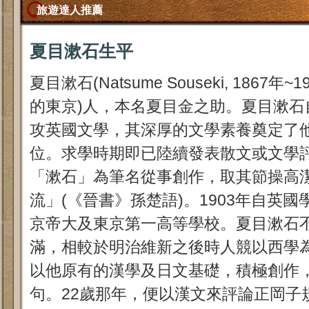
旅遊達人推薦
夏目漱石生平
夏目漱石(Natsume Souseki, 1867
的東京)人，本名夏目金之助。夏目漱石
攻英國文學，其深厚的文學素養奠定了
位。求學時期即已陸續發表散文或文學評
「漱石」為筆名從事創作，取其節操高
流」(《晉書》孫楚語)。1903年自英
京帝大及東京第一高等學校。夏目漱石
滿，相較於明治維新之後時人競以西學
以他原有的漢學及日文基礎，積極創作
句。22歲那年，便以漢文來評論正岡子