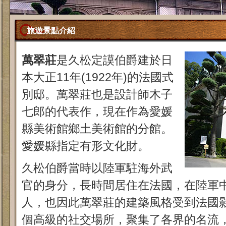
旅遊景點介紹
萬翠莊
是久松定謨伯爵建於日
本大正11年(1922年)的法國式
別邸。萬翠莊也是設計師木子
七郎的代表作，現在作為愛媛
縣美術館鄉土美術館的分館。
愛媛縣指定有形文化財。
久松伯爵當時以陸軍駐海外武
官的身分，長時間居住在法國，在陸軍
人，也因此萬翠莊的建築風格受到法國
個高級的社交場所，聚集了各界的名流