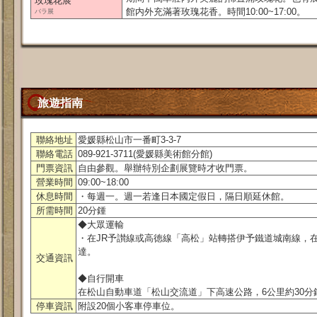
玫瑰花展
館内外充滿著玫瑰花香。時間10:00~17:00。
バラ展
旅遊指南
聯絡地址
愛媛縣松山市一番町3-3-7
聯絡電話
089-921-3711(愛媛縣美術館分館)
門票資訊
自由參觀。舉辦特別企劃展覽時才收門票。
營業時間
09:00~18:00
休息時間
・每週一。週一若逢日本國定假日，隔日順延休館。
所需時間
20分鍾
◆大眾運輸
・在JR予讃線或高徳線「高松」站轉搭伊予鐵道城南線，
達。
交通資訊
◆自行開車
在松山自動車道「松山交流道」下高速公路，6公里約30分
停車資訊
附設20個小客車停車位。