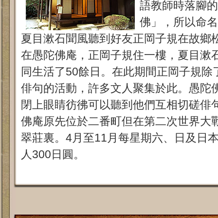
語教師時落腳的
佛」，所以命名
夏目漱石聞風聽到好友正岡子規在故鄉
在愚陀佛庵，正岡子規住一樓，夏目漱
同生活了50餘日。在此期間正岡子規除
俳句的活動，許多文人聚集於此。愚陀
閉上眼睛彷彿可以聽到他們互相切磋俳
佛庵原先位於二番町但在第二次世界大
翠莊裏。4月至11月每星期六、日及日
人300日圓。