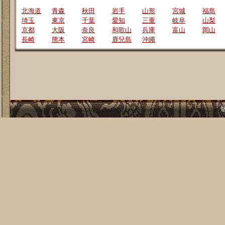
北海道
青森
秋田
岩手
山形
宮城
福島
埼玉
東京
千葉
愛知
三重
岐阜
山梨
京都
大阪
奈良
和歌山
兵庫
富山
岡山
長崎
熊本
宮崎
鹿兒島
沖繩
版