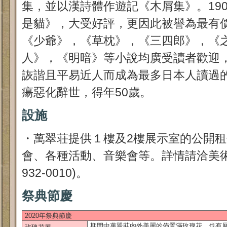
集，並以漢詩體作遊記《木屑集》。19
是貓》，大受好評，更因此被譽為最有
《少爺》，《草枕》，《三四郎》，《
人》，《明暗》等小說均廣受讀者歡迎
詼諧且平易近人而成為最多日本人讀過的
瘍惡化辭世，得年50歲。
設施
・萬翠荘提供１樓及2樓展示室的公開
會、各種活動、音樂會等。詳情請洽美術館總
932-0010)。
祭典節慶
2020年祭典節慶
期間中萬翠莊內外美麗的佈置滿玫瑰花。也有