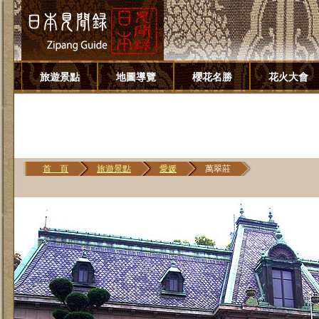
旅遊景點
地圖導覽
櫻花名勝
花火大會
首 頁
旅遊景點
愛媛
萬翠莊