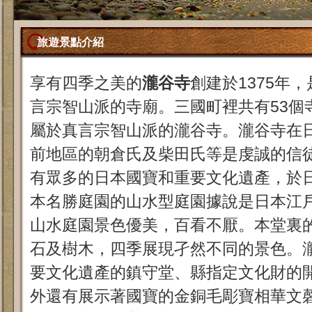
旅遊景點介紹
享有四季之美的
瀧谷寺
創建於1375年
言宗智山派的寺廟。三國町裡共有53個
屬於真言宗智山派的瀧谷寺。瀧谷寺在
前地區的朝倉氏及柴田氏等是虔誠的信
有眾多的日本國寶和重要文化遺產，於
本名勝庭園的山水型庭園據說是日本江
山水庭園景色優美，百看不厭。本堂裏
石及樹木，四季展現孑然不同的景色。
要文化遺產的鎮守堂、縣指定文化財的
外還有展示著國寶的金銅毛彫寶相華文