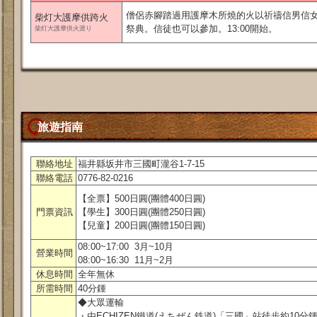
僧侶赤腳踏過用護摩木所燒的火以祈禱信男信
柴灯大護摩供跨火
祭典。信徒也可以參加。13:00開始。
柴灯大護摩供火渡り
旅遊指南
聯絡地址
福井縣坂井市三國町瀧谷1-7-15
聯絡電話
0776-82-0216
【全票】500日圓(團體400日圓)
門票資訊
【學生】300日圓(團體250日圓)
【兒童】200日圓(團體150日圓)
08:00~17:00 3月~10月
營業時間
08:00~16:30 11月~2月
休息時間
全年無休
所需時間
40分鍾
◆大眾運輸
・由ECHIZEN鐵道(えちぜん鉄道)「三國」站徒歩約10分