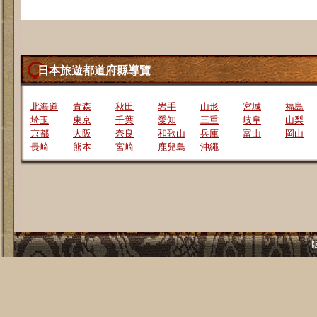
日本旅遊都道府縣導覽
北海道
青森
秋田
岩手
山形
宮城
福島
埼玉
東京
千葉
愛知
三重
岐阜
山梨
京都
大阪
奈良
和歌山
兵庫
富山
岡山
長崎
熊本
宮崎
鹿兒島
沖繩
版