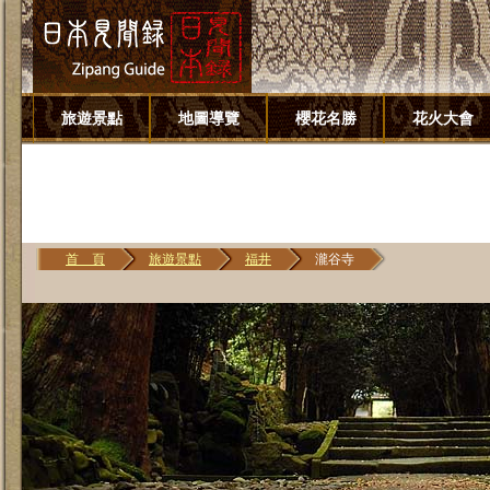
旅遊景點
地圖導覽
櫻花名勝
花火大會
首 頁
旅遊景點
福井
瀧谷寺