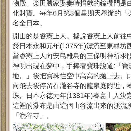
物殿。柴田勝家娶妻時捐獻的鐘櫻門是
化財寶。毎年6月第3個星期天舉辦的「
名全日本。
開山的是睿憲上人。據說睿憲上人前往
於日本永和元年(1375年)漂流至東尋
當睿憲上人向安島雄島的三保明神祈求
神明出現在夢中，手捧著寶珠說道:「寶
地。」後把寶珠往空中高高的拋上去。
向飛去後停留在瀧谷寺的龍泉庭附近，
珠。日本永徳元年(1381年)睿憲上人
這裡的瀑布是由這個山谷流出來的溪流
「瀧谷寺」。