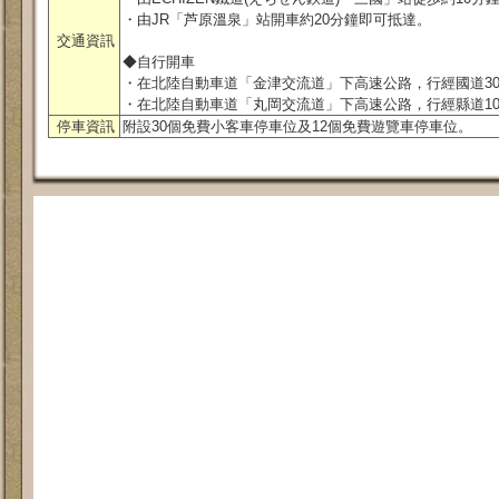
・由JR「芦原溫泉」站開車約20分鐘即可抵達。
交通資訊
◆自行開車
・在北陸自動車道「金津交流道」下高速公路，行經國道305
・在北陸自動車道「丸岡交流道」下高速公路，行經縣道10
停車資訊
附設30個免費小客車停車位及12個免費遊覽車停車位。