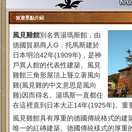
旅遊景點介紹
風見雞館
別名舊湯瑪斯館，由
德國貿易商人G．托馬斯建於
日本明治42年(1909年)，是神
戶異人館的代表性建築。風見
雞館三角形屋頂上聳立著風向
雞(風見雞的中文意思是風向
雞)因而得名。湯瑪斯一直都住
在這裡直到日本大正14年(1925年)。
風見雞館具有厚重的德國傳統格式的建
唯一的紅磚建築。德國傳統樣式的厚重