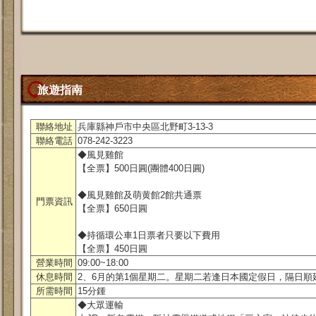
旅遊指南
聯絡地址
兵庫縣神戶市中央區北野町3-13-3
聯絡電話
078-242-3223
◆風見雞館
【全票】500日圓(團體400日圓)
◆風見雞館及萌黄館2館共通票
門票資訊
【全票】650日圓
◆持循環公車1日票者只要以下費用
【全票】450日圓
營業時間
09:00~18:00
休息時間
2、6月的第1個星期二。星期二若逢日本國定假日，隔日順
所需時間
15分鍾
◆大眾運輸