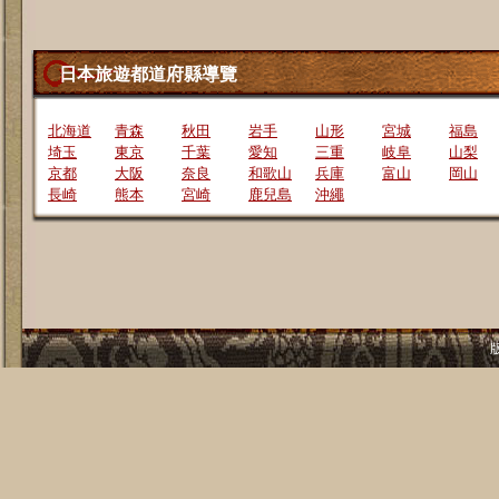
日本旅遊都道府縣導覽
北海道
青森
秋田
岩手
山形
宮城
福島
埼玉
東京
千葉
愛知
三重
岐阜
山梨
京都
大阪
奈良
和歌山
兵庫
富山
岡山
長崎
熊本
宮崎
鹿兒島
沖繩
版