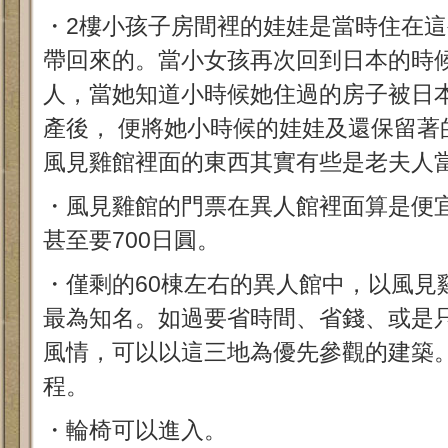
・2樓小孩子房間裡的娃娃是當時住在
帶回來的。當小女孩再次回到日本的時候
人，當她知道小時候她住過的房子被日
產後， 便將她小時候的娃娃及還保留著
風見雞館裡面的東西其實有些是老夫人
・風見雞館的門票在異人館裡面算是便
甚至要700日圓。
・僅剩的60棟左右的異人館中，以風見
最為知名。如過要省時間、省錢、或是
風情，可以以這三地為優先參觀的建築
程。
・輪椅可以進入。