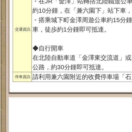
・在JR「金澤」站轉撘北陸鐵道公車1
約10分鍾，在「兼六園下」站下車
・搭乘城下町金澤周遊公車約15分
車，徒歩約1分鍾即可抵達。
交通資訊
◆自行開車
在北陸自動車道「金澤東交流道」或
公路，約30分鍾即可抵達。
請利用兼六園附近的收費停車場「石
停車資訊