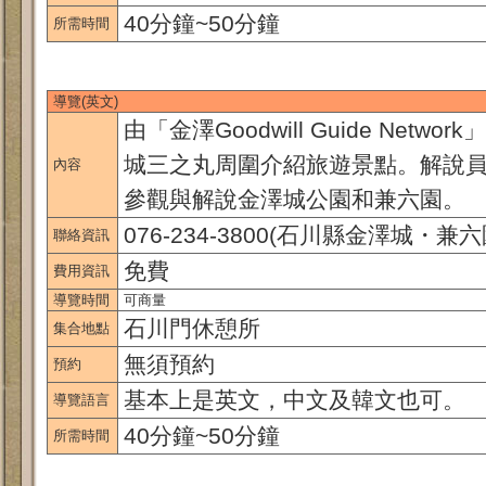
40分鐘~50分鐘
所需時間
導覽(英文)
由「金澤Goodwill Guide Net
城三之丸周圍介紹旅遊景點。解說員
內容
參觀與解說金澤城公園和兼六園。
076-234-3800(石川縣金澤城・
聯絡資訊
免費
費用資訊
導覽時間
可商量
石川門休憩所
集合地點
無須預約
預約
基本上是英文，中文及韓文也可。
導覽語言
40分鐘~50分鐘
所需時間