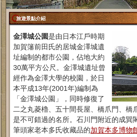
旅遊景點介紹
金澤城公園
是由日本江戶時期
加賀籓前田氏的居城金澤城遺
址編制的都市公園，佔地大約
30萬平方公尺。金澤城遺址曾
經作為金澤大學的校園，於日
本平成13年(2001年)編制為
「金澤城公園」，同時修復了
二之丸菱櫓、五十間長屋、橋爪門、橋
是不可錯過的名所。石川門附近的成巽閣
筆頭家老本多氏收藏品的
加賀本多博物