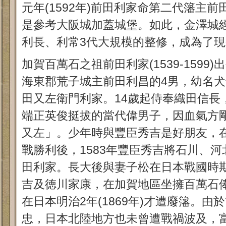
元年(1592年)前田利家命第二代籓主
是參考大阪城加蓋城堡。如此，金澤城
利長、利常3代大規模的整修，成為了
加賀百萬石之祖前田利家(1539-1599
海東郡荒子城主前田利昌的4男，幼名
田又左衛門利家。14歲起侍奉織田信長
端正英俊挺拔的當代偉男子，因血氣方
又左」。少年時與豐臣秀吉是好朋友，
戰勝利後，1583年豐臣秀吉將石川、
田利家。長大後與妻子松在日本戰國時
吉及徳川家康，在加賀地區坐擁百萬石俸
在日本明治2年(1869年)才遭廢籓。
忠，日本北陸地方也未曾遭戰禍波及，