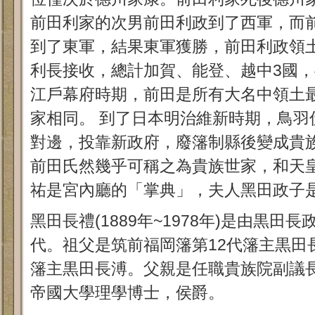
前田利家的次男前田利政到了西軍，而
到了東軍，結果東軍獲勝，前田利政領
利長接收，總計加賀、能登、越中3國，
江戶幕府時期，前田是所有大名中領土
家相同。 到了日本明治維新時期，鳥羽
對邊，投靠新政府，廢籓制縣後變成貴
前田氏然幾乎可稱之為貴族世家，和天
祐是宮內廳的「掌典」，夫人黑田政子
黑田長禮(1889年~1978年)是由黒田
代。祖父是筑前福岡籓第12代籓主黒田
籓主黒田長溥。父親是任職貴族院副議
帝國大學理學博士，侯爵。