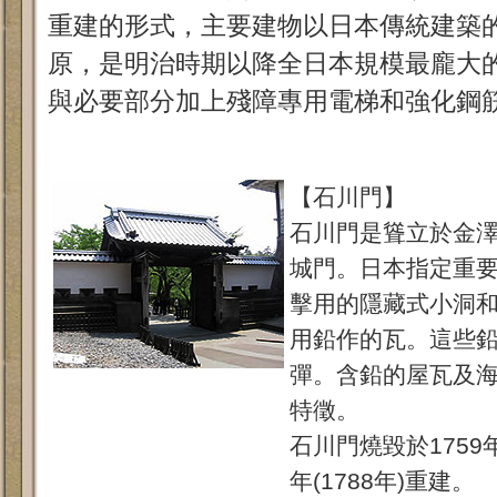
重建的形式，主要建物以日本傳統建築
原，是明治時期以降全日本規模最龐大
與必要部分加上殘障專用電梯和強化鋼
【石川門】
石川門是聳立於金
城門。日本指定重
擊用的隱藏式小洞
用鉛作的瓦。這些
彈。含鉛的屋瓦及
特徵。
石川門燒毀於175
年(1788年)重建。