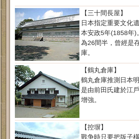
【三十間長屋】
日本指定重要文化
本安政5年(1858
為26間半，曾經是
庫。
【鶴丸倉庫】
鶴丸倉庫推測日本
是由前田氏建於江
增強。
【控塀】
戰争時只要把版子