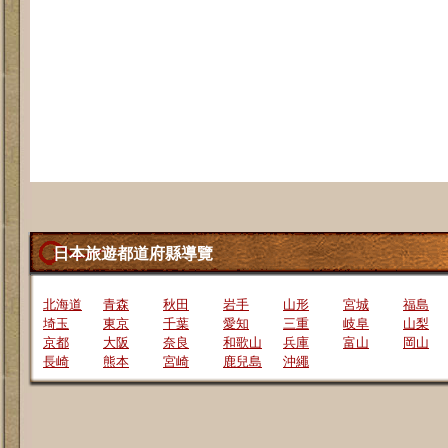
日本旅遊都道府縣導覽
北海道
青森
秋田
岩手
山形
宮城
福島
埼玉
東京
千葉
愛知
三重
岐阜
山梨
京都
大阪
奈良
和歌山
兵庫
富山
岡山
長崎
熊本
宮崎
鹿兒島
沖繩