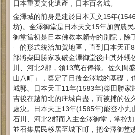
日本重要文化遺產，日本百名城。
金澤城的前身是建於日本天文15年(154
坊)。金澤御堂是日本天文15年加賀農
御堂當初是日本佛教本願寺的別院，除
一的形式統治加賀地區，直到日本天正8年
部將柴田勝家攻破金澤御堂後由其外甥
川、河北2郡，領13萬石俸祿。佐久間
山八町」，奠定了日後金澤城的基礎，
城郭。日本天正11年(1583年)柴田勝
吉後在越前北的庄城自盡，而被捕的佐
處決。日本天正13年(1585年)能登小
石川、河北2郡而入主金澤御堂，掌控加
並召集居民移居至城下町，把金澤御堂