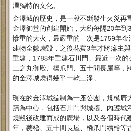
澤獨特的文化。
金澤城的歷史，是一段不斷發生火災再重
金澤御堂的創建開始，大約每隔20年到
慘重的大火，最嚴重的一次是1759年
建物全數燒毀，之後花費3年才將籓主
重建，1788年重建石川門。最近一次的
二之丸御殿、橋爪門、五十間長屋等，將
的金澤城燒得幾乎一乾二淨。
現在的金澤城編制為一座公園，規模廣
蹟為中心，包括石川門與城牆、內護城
燒毀後改建而成的廣場，以及各個時代建
年，菱櫓、五十間長屋、橋爪門續櫓等古