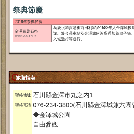
祭典節慶
2019年祭典節慶
為慶祝加賀籓祖前田利家於1583年入金澤城後
金澤百萬石祭
辦。於金澤車站及金澤城附近舉辦加賀獅子舞
金沢百万石まつり
入城遊行等遊行。
旅遊指南
石川縣金澤市丸之内1
聯絡地址
076-234-3800(石川縣金澤城兼六
聯絡電話
◆金澤城公園
自由參觀