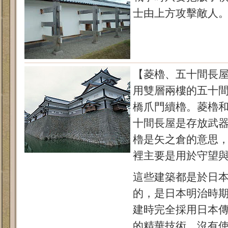
士由上方攻擊敵人
【菱櫓、五十間長
用雙層兩樓的五十間
橋爪門續櫓。菱櫓
十間長屋是存放武
櫓是矢之倉的意思
裡主要是用於守望
這些建築都是於日本平
的，是日本明治時
建時完全採用日本
的精華技術，沒有