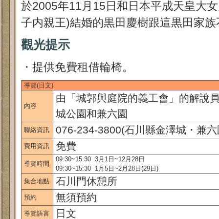
於2005年11月15日和日本平成天皇大
子内親王)結婚的黒田慶樹跟這黒田家族
觀光提示
・提供免費租借輪椅。
導覽(日文)
由「城郭與庭院的義工會」的解說
內容
城公園和兼六園
076-234-3800(石川縣金澤城・
聯絡資訊
免費
費用資訊
09:30~15:30 3月1日~12月28日
導覽時間
09:30~15:30 1月5日~2月28日(29日)
石川門休憩所
集合地點
無須預約
預約
日文
導覽語言