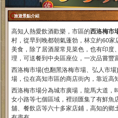
旅遊景點介紹
高知人熱愛飲酒歡樂，市區的
西洛梅市
村，從早到晚都朝氣蓬勃，林立約60家
美食，除了居酒屋常見菜色，也有印度
理，可送餐到中央區座位，一次品嘗豐
西洛梅市場(也翻黑洛梅市場、弘人市場
場，位在高知市區的商店街內，靠近高
西洛梅市場分為城市廣場，龍馬大道，
女小路等七個區域，裡頭匯集了有鮮魚
舖、餐飲店等六十多家店鋪，高知的鄉
有盡有。