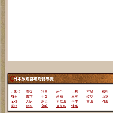
日本旅遊都道府縣導覽
北海道
青森
秋田
岩手
山形
宮城
福島
埼玉
東京
千葉
愛知
三重
岐阜
山梨
京都
大阪
奈良
和歌山
兵庫
富山
岡山
長崎
熊本
宮崎
鹿兒島
沖繩