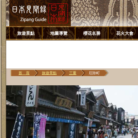
旅遊景點
地圖導覽
櫻花名勝
花火大會
首 頁
旅遊景點
三重
厄除町