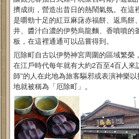
擠成街，營造出昔日的熱鬧氣氛。在這
是嚼勁十足的紅豆麻藷赤福餅、返馬餅
井、醬汁白濃的伊勢烏龍麵、香噴噴的
板，在這裡通通可以品嘗得到。
厄除町自古以伊勢神宮周圍的區域繁榮
在江戶時代每年就有大約2百至4百人來
師”的人在此地為旅客驅邪或表演神樂以
地就被稱為「厄除町」。