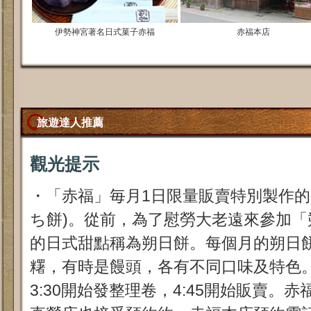
伊勢神宮著名日式菓子赤福
赤福本店
旅遊達人推薦
觀光提示
・「赤福」毎月1日限量販賣特別製作的
ち餅)。從前，為了慰勞大老遠來參加「
的日式甜點稱為朔日餅。每個月的朔日
糬，有時是饅頭，各有不同口味及特色
3:30開始發整理卷，4:45開始販賣。