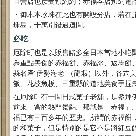
直營店也接受預約約；赤福本店預約電話059
・御木本珍珠在此也有開設分店，若在
珠島，千萬別錯過這間。
必吃
厄除町也是以販售諸多全日本當地小吃
為重點美食的赤福餅、赤福冰、返馬餅
縣名產"伊勢海老"（龍蝦）以外，各式
飯、花枝魚板、三重縣的道地美食手捏
在厄除町有一間日式菓子老舖，是參拜
前來一嘗的熱門景點。那就是「赤福」。
福已有三百多年的歷史。所謂的赤福餅
的和菓子，但是特別的是它不是將紅豆