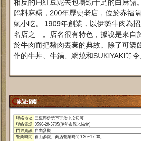
相反的用紅豆泥去包嚼勁十足的白麻藷
餡料麻糬，200年歷史老店，位於赤福
氣小吃。 1909年創業，以伊勢牛肉為
名店之一。店名很有特色，據說是來自
於牛肉而把豬肉丟棄的典故。除了可樂
作的牛丼、牛鍋、網燒和SUKIYAKI等
旅遊指南
聯絡地址
三重縣伊勢市宇治中之切町
聯絡電話
0596-28-3705(伊勢市觀光協會)
門票資訊
自由參觀
營業時間
自由參觀。商店營業時間9:30~17:00。