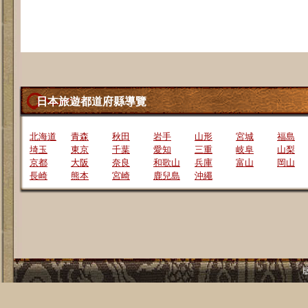
日本旅遊都道府縣導覽
北海道
青森
秋田
岩手
山形
宮城
福島
埼玉
東京
千葉
愛知
三重
岐阜
山梨
京都
大阪
奈良
和歌山
兵庫
富山
岡山
長崎
熊本
宮崎
鹿兒島
沖繩
版