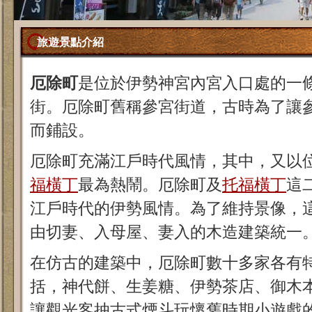
旅遊景點介紹
厄除町
是位於伊勢神宮內宮入口處的一條
街。厄除町舊稱參宮街道，古時為了讓
而鋪設。
厄除町充滿江戶時代風情，其中，又以
福橫丁
最為熱鬧。厄除町及
托福橫丁
這
江戶時代的伊勢風情。為了維持景像，
由切妻、入母屋、妻入的木造建築統一
在仿古的建築中，厄除町數十多家各有
括，神代餅、生姜糖、伊勢茶店、御木
讓觀光客抽古式煙斗玩懷舊時期小遊戲