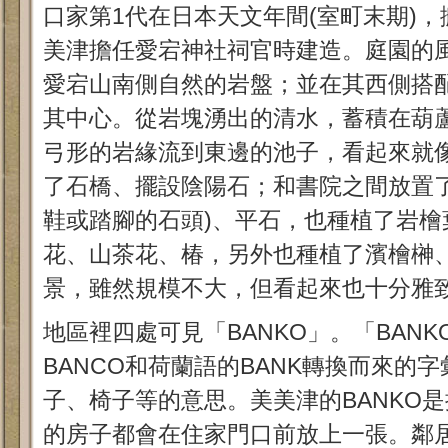
口家第1代在日本天文年間(室町末期)
美津擔任愛宕神社祠官時建造。庭園的
愛宕山南側自然的岩盤；並在其西側搭
其中心。從岩塊湧出的清水，蓄積在葫
弓形的岩緣流到東邊的池子，看起來就
了石橋、擺設陰陽石；和書院之間放置了
鞋或踏腳的石頭)、平石，也種植了岩檜
花、山茶花、椿，另外也種植了濱檜榊
景，雖然規模不大，但看起來也十分雅
地區裡四處可見「BANKO」。「BAN
BANCO和荷蘭語的BANK轉換而來的
子、椅子等的意思。美美津的BANKO
的房子都會在住家門口前放上一張。鄰居