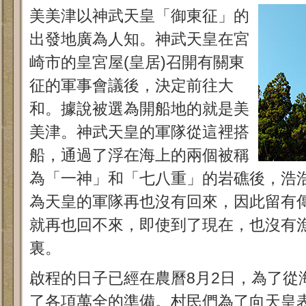
美美津以神武天皇「御東征」的
出發地廣為人知。神武天皇在宮
崎市的皇宮屋(皇居)召開有關東
征的軍事會議後，決定前往大
和。據說被選為開船地的就是美
美津。神武天皇的軍隊從這裡搭
船，通過了浮在海上的兩個被稱
為「一神」和「七八重」的岩礁後，浩
為天皇的軍隊再也沒有回來，因此留有
就再也回不來，即使到了現在，也沒有
裏。
啟程的日子已經在農曆8月2日，為了從
了各項萬全的準備。村民們為了向天皇