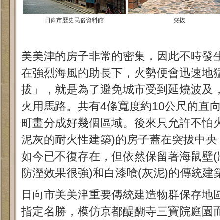
日向市歴史民俗資料館
突抜
美美津的房子非常的密集，因此不時發
在強烈海風的助長下，火勢便會迅速地
拔」，就是為了避免城市受到延燒波及
火用馬路。共有4條寬度約10公尺的直
町畫分成好幾個區域。後來只允許不怕火
泥灰的耐火性建築)的房子蓋在突拔中央
如今已不復存在，但依然保留著海鼠壁(
防溼效果很強)和白漆喰(灰泥)的傳統建
日向市美美津重要傳統建造物群保存地
指定名勝，模仿京都醍醐寺三寶院庭園