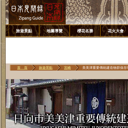
旅遊景點
地圖導覽
櫻花名勝
花火大會
首 頁
旅遊景點
宮崎
美美津重要傳統建造物群保存