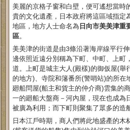
美麗的京格子窗和白壁，便可遙想當時
貴的文化遺產，日本政府將這區域指定
地區，地方人士命名為
日向市美美津重
區
。
美美津的街道是由3條沿著海岸線平行
邊依照近遠分別稱為下町、中町、上町
道。上町是城主大人(殿樣)的御仮屋(
的地方)、寺院和籓番所(警哨站)的所
廻船問屋(船主和貨主的仲介商)雲集的
一的廻船大盤商－河內屋，現在也成為
被廣為利用；而下町則聚集了眾多的造
日本江戶時期，商人們將此地盛產的木