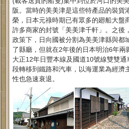
(載客送貨的船隻)集中到位於河口的美
阪。當時的美美津是這些特產品的裝貨
榮，日本元祿時期已有眾多的廻船大盤
許多商家的封號「美美津千軒」。之後
政策下，日向國被分割為美美津縣與都
了縣廳，但就在2年後的日本明治6年兩
大正12年日豐本線及國道10號線雙雙
段轉移到鐵路和汽車，以海運業為經濟
性也急速衰退。