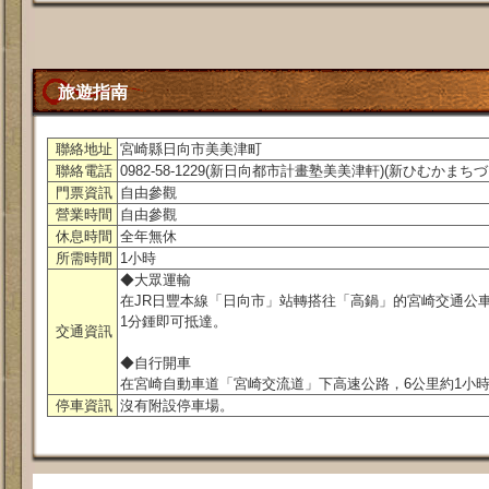
旅遊指南
聯絡地址
宮崎縣日向市美美津町
聯絡電話
0982-58-1229(新日向都市計畫塾美美津軒)(新ひむかま
門票資訊
自由參觀
營業時間
自由參觀
休息時間
全年無休
所需時間
1小時
◆大眾運輸
在JR日豐本線「日向市」站轉搭往「高鍋」的宮崎交通公
1分鍾即可抵達。
交通資訊
◆自行開車
在宮崎自動車道「宮崎交流道」下高速公路，6公里約1小時
停車資訊
沒有附設停車場。