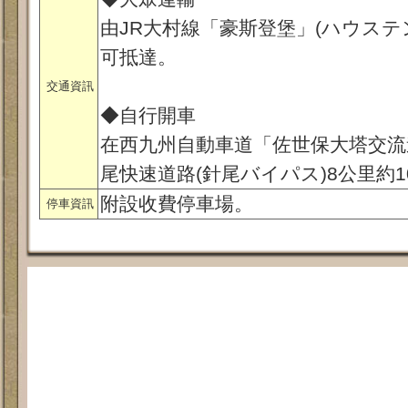
由JR大村線「豪斯登堡」(ハウステ
可抵達。
交通資訊
◆自行開車
在西九州自動車道「佐世保大塔交流
尾快速道路(針尾バイパス)8公里約
附設收費停車場。
停車資訊