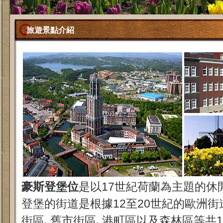
旅遊景點介紹
豪斯登堡位
是以17世紀荷蘭為主題的休
登堡的街道是根據12至20世紀的歐洲街
街區､舊市街區､港町區以及森林區等共1