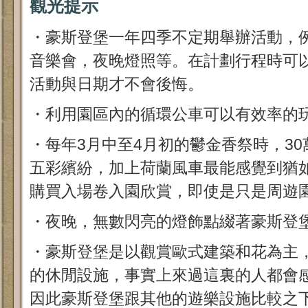
觀光提示
・豪斯登堡一年四季不定期舉辦活動，
音樂會，夜晚燈照等。在計劃行程時可
活動與日期才不會後悔。
・利用園區內的循環公車可以有效率的
・每年3月中至4月初的鬱金香祭時，3
五彩繽紛，加上荷蘭風車最能感覺到猶
購買入場卷入園欣賞，即使是只是周遊
・夜晚，無數閃亮的燈飾點綴著豪斯登
・豪斯登堡是以觀賞歐式建築和花為主
的休閒設施，事實上來過這裏的人都會
因此豪斯登堡跟其他的遊樂設施比較之