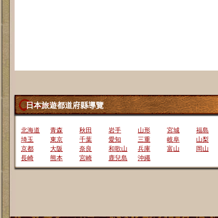
日本旅遊都道府縣導覽
北海道
青森
秋田
岩手
山形
宮城
福島
埼玉
東京
千葉
愛知
三重
岐阜
山梨
京都
大阪
奈良
和歌山
兵庫
富山
岡山
長崎
熊本
宮崎
鹿兒島
沖繩