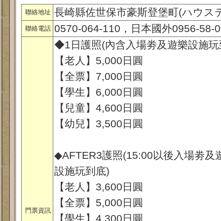
長崎縣佐世保市豪斯登堡町(ハウステ
聯絡地址
0570-064-110，日本國外0956-58-0
聯絡電話
◆1日護照(內含入場劵及遊樂設施玩
【老人】5,000日圓
【全票】7,000日圓
【學生】6,000日圓
【兒童】4,600日圓
【幼兒】3,500日圓
◆AFTER3護照(15:00以後入場劵及
設施玩到底)
【老人】3,600日圓
【全票】5,000日圓
門票資訊
【學生】4,300日圓