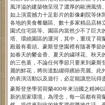
風洋溢的建築物呈現了濃厚的歐洲風情
如上演震撼力十足影片的影像劇院等休
各地的美食餐廳區、數十多家精品店林
園式住宅區等。園區內當然少不了巨大
塔、環繞園區的運河，其中，重現了荷
殿最有看頭。豪斯登堡園裡有隨著季節
如春天的鬱金香、夏天的繍球花、秋天
的三色堇，不論任何季節只要來到豪斯
麗的鮮花，將街道點綴得繽紛亮麗。此
的表演活動以及遊行，必定能讓您玩得
豪斯登堡學習荷蘭400年來治國之精神
新的居家環境」為理念，每一區都有荷
然，提供來到此的旅客渡假勝地生活。豪斯登