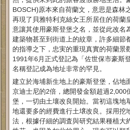
BOSCH)原本來自荷蘭文，意思是森
再現了貝雅特利克絲女王所居住的荷蘭
意讓其使用豪斯登堡之名，並從此改名
建築物甚至到街道上的紋章，許多細節
的指導之下，忠実的重現真實的荷蘭景
1991年6月正式登記為「佐世保市豪
名稱登記成為地址非常的罕見。
建立於海埔新生地上的豪斯登堡，佔地面
京迪士尼的2倍，總開發金額超過2,00
堡，一切由土壤改良開始。當初這塊地
地還要多的經費進行土壌改良。採用挖
法，根據仔細的調査與研究結果種植大約