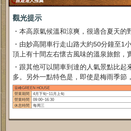
旅遊達人推薦
觀光提示
・本高原氣候溫和涼爽，很適合夏天的
・由妙高開車行走山路大約50分鐘至1
頂上有十間左右懷古風味的溫泉旅館，
・跟其他可以開車到達的人氣景點比起
多。另外一點特色是，即使是梅雨季節
笹峰GREEN HOUSE
營業期間
4月下旬~11月上旬
營業時間
09:00~16:30
休息時間
每周三