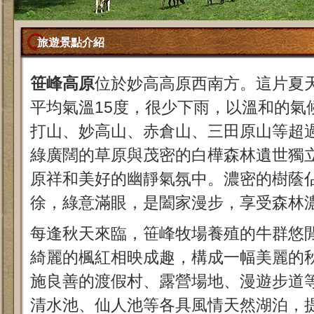
旅遊景點介紹
笹峰高原
位於妙高高原西南方。這片夏
平均氣溫15度，很少下雨，以溫和的氣
打山、妙高山、赤倉山、三田原山等超過2
綠廣闊的草原與茂密的白樺森林遺世獨
原祥和美好的幽靜氣氛中。濃密的樹蔭佔
徐，綠意滿眼，是闔家漫步，享受森林
每逢秋天來臨，笹峰牧場養殖的牛群悠
綺麗的楓紅相映成趣，構成一幅美麗的
施良善的渡假村、露營場地、漫遊步道
清水池、仙人池等各具風情天然湖泊，