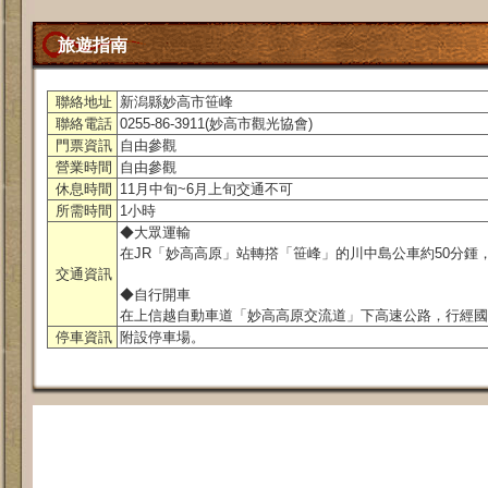
旅遊指南
聯絡地址
新潟縣妙高市笹峰
聯絡電話
0255-86-3911(妙高市觀光協會)
門票資訊
自由參觀
營業時間
自由參觀
休息時間
11月中旬~6月上旬交通不可
所需時間
1小時
◆大眾運輸
在JR「妙高高原」站轉撘「笹峰」的川中島公車約50分鍾
交通資訊
◆自行開車
在上信越自動車道「妙高高原交流道」下高速公路，行經國道
停車資訊
附設停車場。