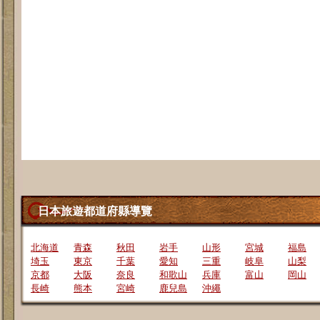
日本旅遊都道府縣導覽
北海道
青森
秋田
岩手
山形
宮城
福島
埼玉
東京
千葉
愛知
三重
岐阜
山梨
京都
大阪
奈良
和歌山
兵庫
富山
岡山
長崎
熊本
宮崎
鹿兒島
沖繩