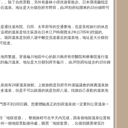
石」。除了自然景觀，另外有森林小徑供遊客散步。日本環境廳指定
石溫泉。地址是大分縣別府市野田，由JR別府站開車約15分鍾即可
便是通往湯布院、日田、太宰府等的交通要地，也是長程旅行的休息
裡的溫泉是領主荻原在日本江戶時期寶永2年(1705年)挖掘的。
泉。堀田溫泉是別府八湯中離交流道最近的溫泉地，地址是大分縣別
即可抵達。
之地而繁盛。穿過龜川地區中心的新川兩岸有些醫院和療養院進行溫
到龜川溫泉。地址是大分縣別府市龜川， 由JR別府站徒步約10分鍾
泉就有24家溫泉旅館。上敘旅館是別府市外湯協議會的推薦溫泉旅
許多溫泉，但是不可以錯過的就是別府八湯。找個自己喜歡的溫泉泡
。
施門票不到100日圓。想要體驗真正的別府溫泉就一定要到公眾溫泉一
程「地獄巡迴」。整個旅程可在半天內完成，因各個地獄溫泉位置相
任何一個地獄景點接待處，購買「地獄套票」，比個別購票便宜許