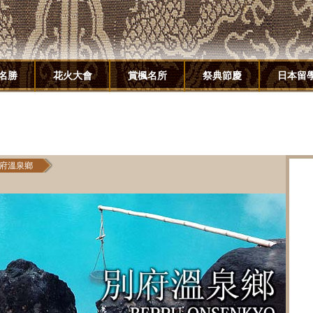
名勝
花火大會
賞楓名所
祭典節慶
日本留
府溫泉鄉