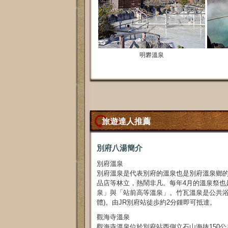
明礬溫泉
旅遊達人推薦
別府八湯簡介
別府溫泉
別府溫泉是代表別府的溫泉也是別府溫泉鄉
品店等林立，熱鬧非凡。每年4月的溫泉祭也
泉」與「站前高等溫泉」。竹瓦溫泉是公共浴
體)。由JR別府站徒歩約2分鍾即可抵達。
觀海寺溫泉
觀海寺溫泉位於別府站西側立石山海抜150