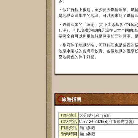
多。
・假如行程上很趕，至少要去鐵輪溫泉。鐵
是地獄巡迴集中的地區。可以說來到了鐵輪
・鉄輪溫泉的「蒸湯」(走下出湯坂(いでゆ坂
し湯) 。可以免費泡踋的足湯在日本全國的
要蒸全身可以利用位於足蒸湯前面的蒸湯。足
・別府除了地獄聞名，河豚料理也是這裡的
池泉水製成的皮膚病軟膏、各個地獄的溫泉
當地特色的伴手好禮。
旅遊指南
聯絡地址
大分縣別府市元町
聯絡電話
0977-24-2828(別府市觀光協會)
門票資訊
自由參觀
營業時間
自由參觀