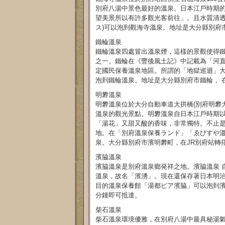
別府八湯中景色最好的溫泉。日本江戶時期
望美景所以有許多觀光客前往」。且水質清透，自
ス)可以泡到觀海寺溫泉。地址是大分縣別府
鐵輪溫泉
鐵輪溫泉四處冒出溫泉煙，這樣的景觀使得
之一。鐵輪在《豐後風土記》中記載為「河
定國民保養溫泉地區。所謂的「地獄巡迴」
泡到鐵輪溫泉。地址是大分縣別府市鐵輪， 在
明礬溫泉
明礬溫泉位於大分自動車道大拱橋(別府明礬
溫泉的觀光景點。明礬溫泉自日本江戶時期
「湯花」又甜又酸的香味，非常獨特。不止
地。在「別府溫泉保養ランド」「ゑびすや
泉。大分縣別府市濱明礬町，在JR別府站轉
濱脇溫泉
濱脇溫泉是別府溫泉鄉発祥之地。濱脇溫泉 
溫泉，故名「濱湧」。現在還保存著日本明
目的溫泉保養館「湯都ピア濱脇」可以泡到濱
分鍾即可抵達。
柴石溫泉
柴石溫泉環境優雅，在別府八湯中最具秘湯氣氛