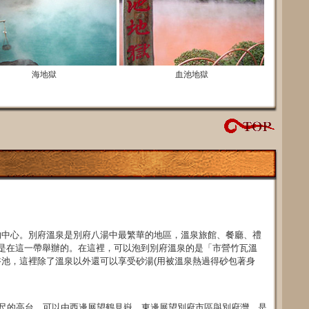
海地獄
血池地獄
的中心。別府溫泉是別府八湯中最繁華的地區，溫泉旅館、餐廳、禮
是在這一帶舉辦的。在這裡，可以泡到別府溫泉的是「市營竹瓦溫
池，這裡除了溫泉以外還可以享受砂湯(用被溫泉熱過得砂包著身
公尺的高台，可以由西邊展望鶴見嶽，東邊展望別府市區與別府灣，是