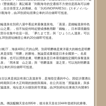
的《豐後國志》裏記載著「到觀海寺的交通很不方便但是因為可以瞭
古倍受文人的青睞。在「SUGINOIPARESU」(スギノイパレ
市觀海寺，由JR別府站撘乘公車約15分鍾即可抵達。
鐵輪溫泉在別府八湯中看起來最像溫泉地。「蒸湯」是鐵輪溫泉特色
直山之麓」，但不知從何時起變成佛教用辭「鐵輪」。日本環境廳指
大部分在集中在這一區。「夢たまて筥」與「ひょうたん溫泉」可以
JR別府站轉撘公車約20分鍾即可抵達。
大橋)下，海拔400公尺的山間。別府明礬橋是東洋最大的橋也是明礬
以來是採取「明礬」的勝地，無論質或量都是日本全國第一。名産
是香味，也可以潤滑皮膚。明礬溫泉是日本環境廳指定國民保養溫泉
溫泉」「岡本屋 山之湯」與「明礬溫泉 湯之里」可以泡到明礬溫
撘公車約30分鍾即可抵達。
自古以來是就設有港口及溫泉等，是海陸交通的中心。因從沙灘湧出
治時期與日本大正時期的旅館與風味。在公共浴池「濱脇溫泉」與多
脇溫泉。地址是大分縣別府市濱脇，由JR別府站往東南方向開車5
。傳說醍醐天皇在895年，後冷泉天皇在1044年曾經到此療養。