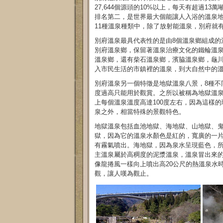
27,644個源頭的10%以上，每天有超過
排名第二，是世界最大個能讓人入浴的溫泉
11種溫泉種類中，除了放射能溫泉，別府就有
別府溫泉最具代表性的是由8個溫泉鄉組成的
別府溫泉鄉，保留著溫泉治療文化的鐵輪溫
溫泉鄉，還有柴石溫泉鄉，濱脇溫泉鄉，龜
入市民生活的市鎮裡的溫泉，到大自然中的
別府溫泉另一個特徵是地獄溫泉八景，8種不
度過高只能用於觀賞。之所以被稱為地獄溫
上每個溫泉溫度高達100度左右，因為這樣
泉之外，相當特殊的景觀特色。
地獄溫泉包括血池地獄、海地獄、山地獄、
獄，因為它的溫泉水顏色是紅的，寬廣的一片
有霧氣噴出。海地獄，因為泉水呈現藍色，所
主溫泉屬於高稠度的泥漿溫泉，溫泉冒出來的
像龍捲風一樣向上噴出高20公尺的熱溫泉水
觀，讓人嘆為觀止。