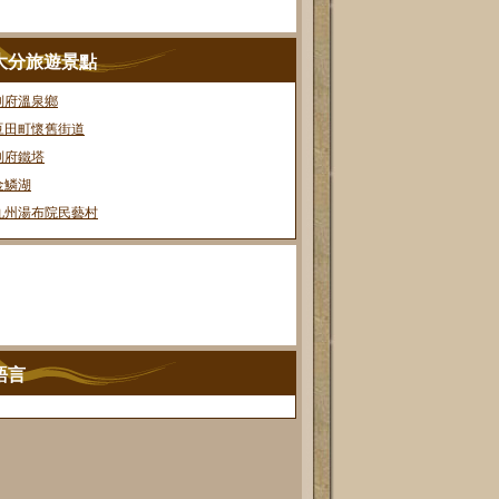
大分旅遊景點
別府溫泉鄉
豆田町懷舊街道
別府鐵塔
金鱗湖
九州湯布院民藝村
語言