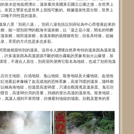
13萬噸的泉水從地低裡湧出，溫泉量排美國黃石國立公園之後，在世界上
地。泉質之豐富也是世界上屈指可數的。根據溫泉性質分類，世界上
10種不同性質的溫泉。
溫泉八景「別府八湯」。別府八湯包括以別府站為中心而發展起來的
泉鄉，能一望別府灣的觀海寺溫泉鄉，以「湯之花小屋」聞名的明礬
川溫泉鄉，堀田溫泉鄉，各溫泉鄉的規模雖有別，但各具特徵，從融
溫泉，享受的方式也是多恣多彩。
同景緻相當特別的溫泉。這些令人讚嘆自然界奇特的溫泉因為溫泉溫
泉，許多溫泉因為高溫源源不斷的噴出霧氣的景象有如火山爆發，加
的環境，不適合人居住，別府居民便將它取名為地獄，也成了別府泡溫
鬼石坊主地獄、白池地獄、鬼山地獄、龍巻地獄及火爐地獄。血池地
紅池看起來像極了血流成池的恐怖景象，高達78度的溫泉，隨時都
以稱為海地獄，但溫度高達98度，只適合觀賞煮及溫泉蛋。鬼石坊
聲音，高達98分貝的音量，持續的冒出高溫的溫泉泡。龍巻地獄，
時，真讓人感到不寒而慄，仿佛看到地獄的場面。壯觀及驚奇的景