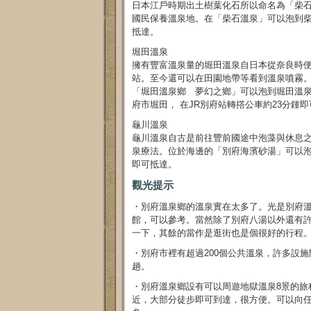
日本江戶時期出土樹葉化石所以命名為「柴
國民保養溫泉地。在「柴石溫泉」可以泡到柴
抵達。
堀田溫泉
擁有豐富溫泉量的堀田溫泉自日本從奈良時
站。至今還可以在田園地帶等看到溫泉噴霧。這
「堀田溫泉鄉 夢幻之鄉」可以泡到堀田溫
府市堀田， 在JR別府站轉撘公車約23分鍾
龜川溫泉
龜川溫泉自古是前往豐前國途中泡藻與休息
泉療法。位於海邊的「別府海濱砂湯」可以泡
即可抵達。
觀光提示
・別府溫泉鄉的溫泉實在太多了。光是別府溫
館，可以參考。當然除了別府八湯以外還有
一下，其餘的當作是逛街也是個很好的行程
・別府市裡有超過200個公共溫泉，許多設
趟。
・別府溫泉鄉設有可以周遊地獄溫泉8景的旅
近，大部分徒步即可到達，很方便。可以向