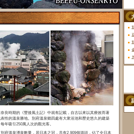
本奈良時期的《豐後風土記》中就有記載，自古以來以其療效而著
代表性的溫泉勝地。別府溫泉鄉四處有大衆浴池和歷史悠久的建築
每年吸引250萬人次的觀光客。
別府溫泉湧泉數量，居日本之冠，共有2,909個源頭，佔了全日本