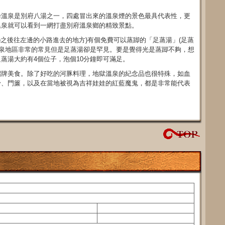
輪溫泉是別府八湯之一，四處冒出來的溫泉煙的景色最具代表性，更
溫泉就可以看到一網打盡別府溫泉鄉的精致景點。
)之後往左邊的小路進去的地方)有個免費可以蒸踋的「足蒸湯」(足蒸
溫泉地區非常的常見但是足蒸湯卻是罕見。要是覺得光是蒸踋不夠，想
蒸湯大約有4個位子，泡個10分鐘即可滿足。
招牌美食。除了好吃的河豚料理，地獄溫泉的紀念品也很特殊，如血
粉、門簾，以及在當地被視為吉祥娃娃的紅藍魔鬼，都是非常能代表