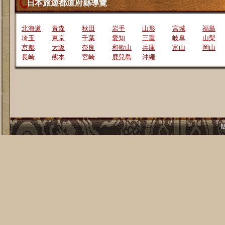
日本旅遊都道府縣導覽
北海道
青森
秋田
岩手
山形
宮城
福島
埼玉
東京
千葉
愛知
三重
岐阜
山梨
京都
大阪
奈良
和歌山
兵庫
富山
岡山
長崎
熊本
宮崎
鹿兒島
沖繩
版