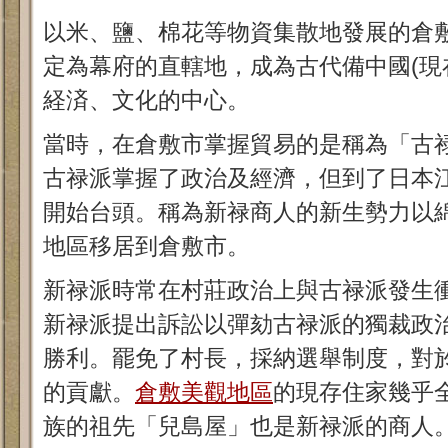
以米、鹽、棉花等物資集散地發展的倉
定為幕府的直轄地，成為古代備中國(現
経済、文化的中心。
當時，在倉敷市掌握貿易的是稱為「古
古禄派掌握了政治及經濟，但到了日本
開始台頭。稱為新禄商人的新生勢力以
地區移居到倉敷市。
新禄派時常在村莊政治上與古禄派發生衝
新禄派提出訴訟以彈劾古禄派的獨裁政
勝利。罷免了村長，採納選舉制度，對
的貢獻。
倉敷美觀地區
的現存住家幾乎
族的祖先「兒島屋」也是新禄派的商人