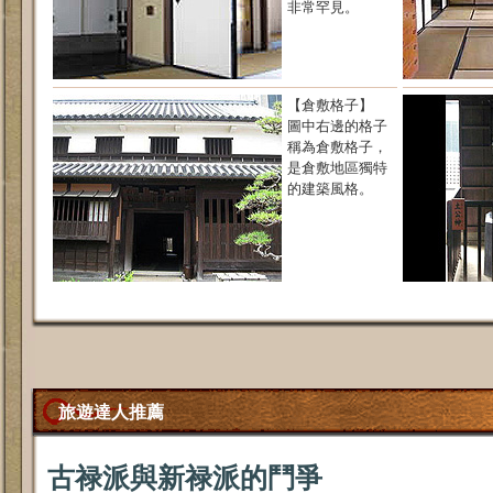
非常罕見。
【倉敷格子】
圖中右邊的格子
稱為倉敷格子，
是倉敷地區獨特
的建築風格。
旅遊達人推薦
古禄派與新禄派的鬥爭