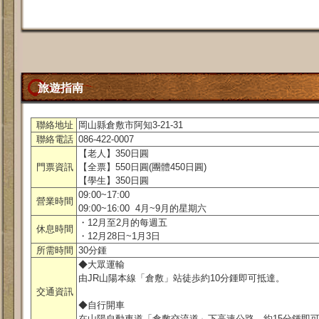
旅遊指南
聯絡地址
岡山縣倉敷市阿知3-21-31
聯絡電話
086-422-0007
【老人】350日圓
門票資訊
【全票】550日圓(團體450日圓)
【學生】350日圓
09:00~17:00
營業時間
09:00~16:00 4月~9月的星期六
・12月至2月的每週五
休息時間
・12月28日~1月3日
所需時間
30分鍾
◆大眾運輸
由JR山陽本線「倉敷」站徒歩約10分鍾即可抵達。
交通資訊
◆自行開車
在山陽自動車道「倉敷交流道」下高速公路，約15分鍾即