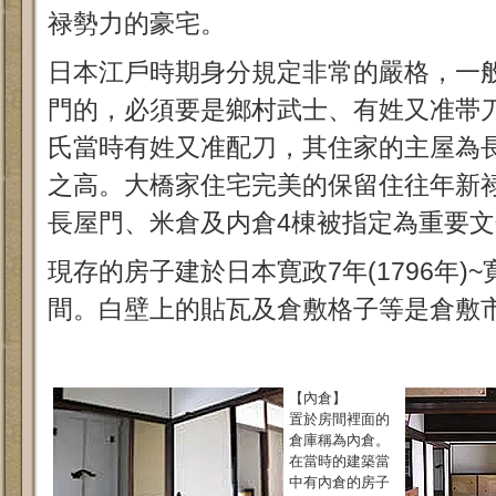
禄勢力的豪宅。
日本江戶時期身分規定非常的嚴格，一
門的，必須要是鄉村武士、有姓又准帯
氏當時有姓又准配刀，其住家的主屋為
之高。大橋家住宅完美的保留住往年新
長屋門、米倉及内倉4棟被指定為重要
現存的房子建於日本寛政7年(1796年)~寛
間。白壁上的貼瓦及倉敷格子等是倉敷
【內倉】
置於房間裡面的
倉庫稱為內倉。
在當時的建築當
中有內倉的房子