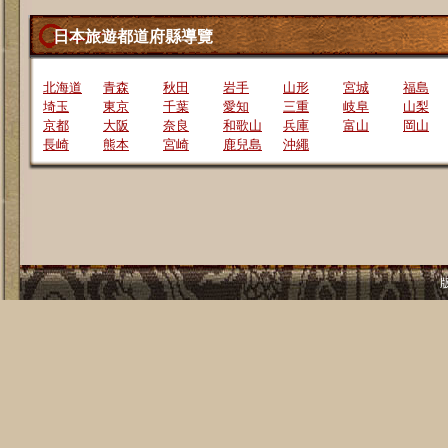
日本旅遊都道府縣導覽
北海道
青森
秋田
岩手
山形
宮城
福島
埼玉
東京
千葉
愛知
三重
岐阜
山梨
京都
大阪
奈良
和歌山
兵庫
富山
岡山
長崎
熊本
宮崎
鹿兒島
沖繩
版