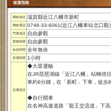
旅遊指南
滋賀縣近江八幡市新町
聯絡地址
0748-33-6061(近江八幡車站北口
聯絡電話
自由參觀
門票資訊
自由參觀
營業時間
全年無休
休息時間
1小時
所需時間
◆大眾運輸
在JR琵琶湖線「近江八幡」站轉撘
車約6分鍾，在「新町」下車，徒歩
交通資訊
◆自行開車
在名神高速道路「龍王交流道」下高速