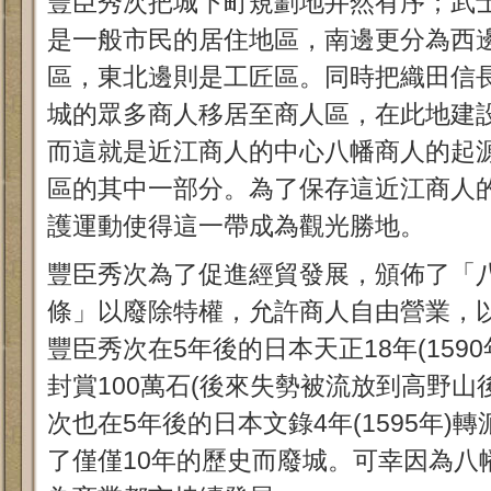
豐臣秀次把城下町規劃地井然有序；武
是一般市民的居住地區，南邊更分為西
區，東北邊則是工匠區。同時把織田信
城的眾多商人移居至商人區，在此地建
而這就是近江商人的中心八幡商人的起
區的其中一部分。為了保存這近江商人
護運動使得這一帶成為觀光勝地。
豐臣秀次為了促進經貿發展，頒佈了「
條」以廢除特權，允許商人自由營業，
豐臣秀次在5年後的日本天正18年(159
封賞100萬石(後來失勢被流放到高野山
次也在5年後的日本文錄4年(1595年)
了僅僅10年的歷史而廢城。可幸因為八