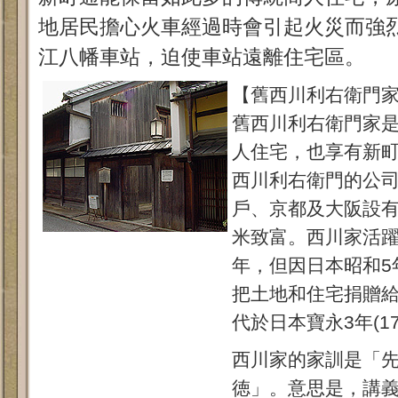
地居民擔心火車經過時會引起火災而強
江八幡車站，迫使車站遠離住宅區。
【舊西川利右衛門
舊西川利右衛門家
人住宅，也享有新
西川利右衛門的公
戶、京都及大阪設
米致富。西川家活躍
年，但因日本昭和5
把土地和住宅捐贈給
代於日本寶永3年(17
西川家的家訓是「
徳」。意思是，講