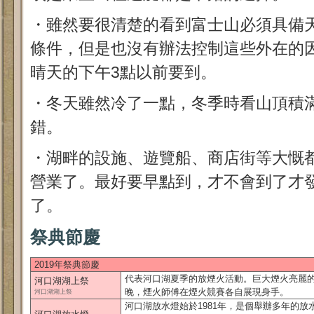
・雖然要很清楚的看到富士山必須具備
條件，但是也沒有辦法控制這些外在的
晴天的下午3點以前要到。
・冬天雖然冷了一點，冬季時看山頂積
錯。
・湖畔的設施、遊覽船、商店街等大慨
營業了。最好要早點到，才不會到了才
了。
祭典節慶
2019年祭典節慶
代表河口湖夏季的放煙火活動。巨大煙火亮麗
河口湖湖上祭
晚，煙火師傅在煙火競賽各自展現身手。
河口湖湖上祭
河口湖放水燈始於1981年，是個舉辦多年的放