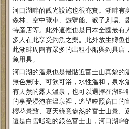
河口湖畔的觀光設施也很充實。湖畔有
森林、空中覽車、遊覽船、猴子劇場、
特産店等。此外這裡也是日本全國最有
多人在此享受釣魚之樂。此外放生鳟鱼
此湖畔周圍有眾多的出租小船與釣具店
魚用具。
河口湖的溫泉也是最貼近富士山真貌的
無色無味、可飲可浴，水性溫和，泉水溫
有天然的露天溫泉，也可以選擇在湖畔
的享受浸泡在溫泉裡，遙望映照窗口的
櫻花景致、夏天綠意盎然的富士山景、
還是白雪暟暟的銀色富士山，河口湖畔