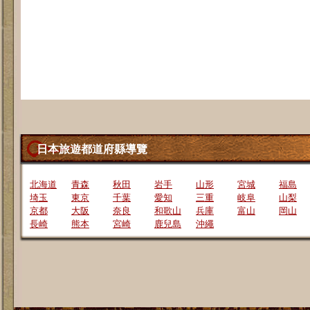
日本旅遊都道府縣導覽
北海道
青森
秋田
岩手
山形
宮城
福島
埼玉
東京
千葉
愛知
三重
岐阜
山梨
京都
大阪
奈良
和歌山
兵庫
富山
岡山
長崎
熊本
宮崎
鹿兒島
沖繩