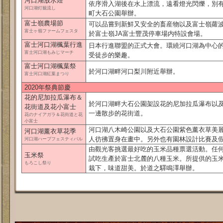
河口湖放水燈
依序滑入湖後在水上漂流，遠看燈光閃爍，別
河口湖灯籠流し
町大石公園舉辦。
富士嶺農場節
可以品嘗到新鮮又安全的畜産物以及富士嶺蘿
富士ヶ嶺ファームフェスタ
於富士嶺JA富士豐茂停車場内特設會場。
富士河口湖楓葉行進
日本行進聯盟的正式大會。環繞河口湖為中心的
富士河口湖もみじマーチ
受徒步的樂趣。
富士河口湖楓葉祭
於河口湖畔河口梨川附近舉辦。
富士河口湖紅葉まつり
2020年祭典節慶
花的尼加拉瓜瀑布＆
於河口湖畔大石公園架設花的尼加拉瓜瀑布以
花街道及花小富士
一邊散步的花街道。
花のナイアガラ＆花街道と花
小富士
河口湖八木崎公園以及大石公園紫色薰衣草美
河口湖薰衣草花季
人彷彿置身在畫中。另外也有園林設計比賽及
河口湖ハーブフェスティバル
由觀光客挑選最好吃的玉米品種票選活動。任
玉米祭
試吃生產於富士北麓的八種玉米。所提供的玉
もろこし祭り
栽下，味道甜美。於道之驛鳴澤舉辦。