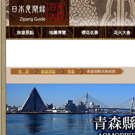
旅遊景點
地圖導覽
櫻花名勝
花火大會
首 頁
旅遊景點
青森
青森縣觀光物産館