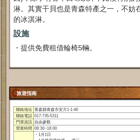
淋。其實干貝也是青森特產之一，不妨
的冰淇淋。
設施
・提供免費租借輪椅5輛。
旅遊指南
聯絡地址
青森縣青森市安方1-1-40
聯絡電話
017-735-5311
門票資訊
自由參觀
營業時間
08:30~18:00
・1月1日