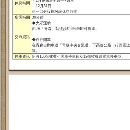
・1月第四週的週一~週三
休息時間
・12月31日
※一部分設施另設休息時間
所需時間
30分鍾
◆大眾運輸
由JR「青森」站徒歩約8分鍾即可抵達。
交通資訊
◆自行開車
在青森自動車道「青森中央交流道」下高速公路，行經國道7號
達。
停車資訊
附設150個收費小客車停車位及12個收費遊覽車停車位。