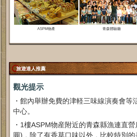
ASPM物產
青森體驗廳
旅遊達人推薦
觀光提示
・館內舉辦免費的津軽三味線演奏會等
中心。
・1樓ASPM物産附近的青森縣漁連直營
圓)，除了有香草口味以外，比較特別的