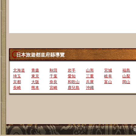
日本旅遊都道府縣導覽
北海道
青森
秋田
岩手
山形
宮城
福島
埼玉
東京
千葉
愛知
三重
岐阜
山梨
京都
大阪
奈良
和歌山
兵庫
富山
岡山
長崎
熊本
宮崎
鹿兒島
沖繩
版