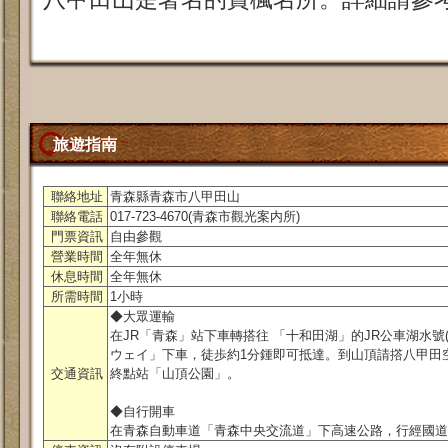
旅遊指南
聯絡地址
青森縣青森市八甲田山
聯絡電話
017-723-4670(青森市觀光案内所)
門票資訊
自由參觀
營業時間
全年無休
休息時間
全年無休
所需時間
1小時
◆大眾運輸
在JR「青森」站下車轉搭往 「十和田湖」的JR公車湖水號
ウェイ」下車，徒歩約1分鍾即可抵達。到山頂請撘八甲田空
交通資訊
終點站「山頂公園」。
◆自行開車
在青森自動車道「青森中央交流道」下高速公路，行經國道10