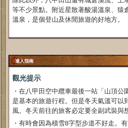
除此以外，八甲田山還有城倉溪流、上
等不少景點。附近星散著酸湯溫泉、猿
溫泉，是個登山及休閒旅遊的好地方。
達人指南
觀光提示
・在八甲田空中纜車最後一站「山頂公
是基本的旅遊行程。但是冬天氣溫可以
風。冬天前往的旅客必定要全副武裝與
・有時會因為積雪8字型步道不好走。