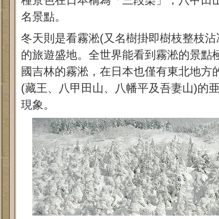
種景色在日本稱為「三段染」，八甲田
名景點。
冬天則是看霧淞(又名樹掛即樹枝整枝沾
的旅遊盛地。全世界能看到霧淞的景點
國吉林的霧淞，在日本也僅有東北地方
(藏王、八甲田山、八幡平及吾妻山)的
現象。