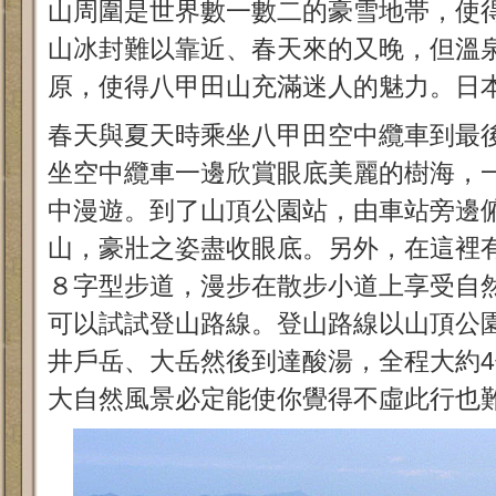
山周圍是世界數一數二的豪雪地帯，使
山冰封難以靠近、春天來的又晚，但溫
原，使得八甲田山充滿迷人的魅力。日
春天與夏天時乘坐八甲田空中纜車到最
坐空中纜車一邊欣賞眼底美麗的樹海，一
中漫遊。到了山頂公園站，由車站旁邊
山，豪壯之姿盡收眼底。另外，在這裡
８字型步道，漫步在散步小道上享受自
可以試試登山路線。登山路線以山頂公
井戶岳、大岳然後到達酸湯，全程大約
大自然風景必定能使你覺得不虛此行也