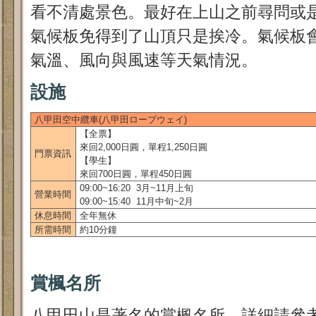
看不清處景色。最好在上山之前尋問或
氣候板免得到了山頂只是挨冷。氣候板
氣溫、風向與風速等天氣情況。
設施
八甲田空中纜車(八甲田ロープウェイ)
【全票】
來回2,000日圓，單程1,250日圓
門票資訊
【學生】
來回700日圓，單程450日圓
09:00~16:20 3月~11月上旬
營業時間
09:00~15:40 11月中旬~2月
休息時間
全年無休
所需時間
約10分鐘
賞楓名所
八甲田山是著名的賞楓名所。詳細請參