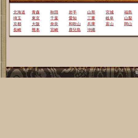
北海道
青森
秋田
岩手
山形
宮城
福島
埼玉
東京
千葉
愛知
三重
岐阜
山梨
京都
大阪
奈良
和歌山
兵庫
富山
岡山
長崎
熊本
宮崎
鹿兒島
沖繩
版