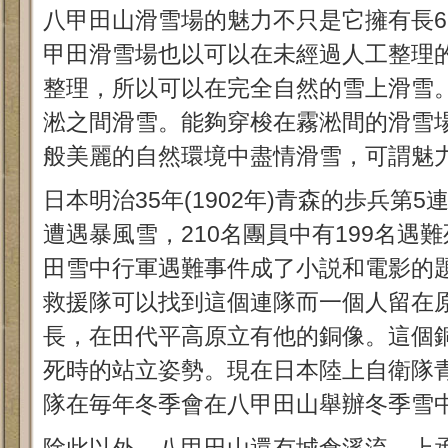
八甲田山滑雪場的魅力不只是它擁有長6
甲田滑雪場也以可以在未經過人工整理
整理，所以可以在完全自然的雪上滑雪
淞之間滑雪。能夠穿梭在霧淞間的滑雪
般美麗的自然環境中盡情滑雪，可謂魅
日本明治35年(1902年)青森的歩兵第
遭遇暴風雪，210名團員中有199名遇
田雪中行軍遇難事件成了小説和電影的
救援隊可以找到這個連隊而一個人留在
長，在田代平高原立有他的銅像。這個
死時的站立姿勢。現在日本陸上自衛隊
隊在毎年冬季會在八甲田山舉辦冬季雪