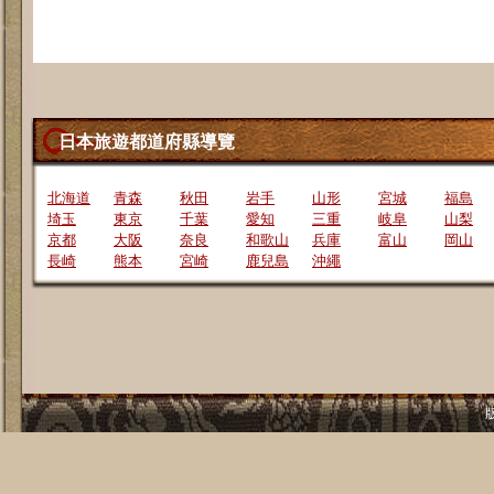
日本旅遊都道府縣導覽
北海道
青森
秋田
岩手
山形
宮城
福島
埼玉
東京
千葉
愛知
三重
岐阜
山梨
京都
大阪
奈良
和歌山
兵庫
富山
岡山
長崎
熊本
宮崎
鹿兒島
沖繩
版