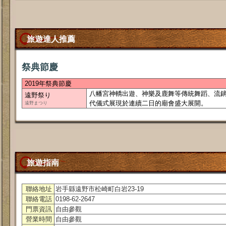
旅遊達人推薦
祭典節慶
2019年祭典節慶
八幡宮神轎出遊、神樂及鹿舞等傳統舞蹈、流
遠野祭り
代儀式展現於連續二日的廟會盛大展開。
遠野まつり
旅遊指南
聯絡地址
岩手縣遠野市松崎町白岩23-19
聯絡電話
0198-62-2647
門票資訊
自由參觀
營業時間
自由參觀