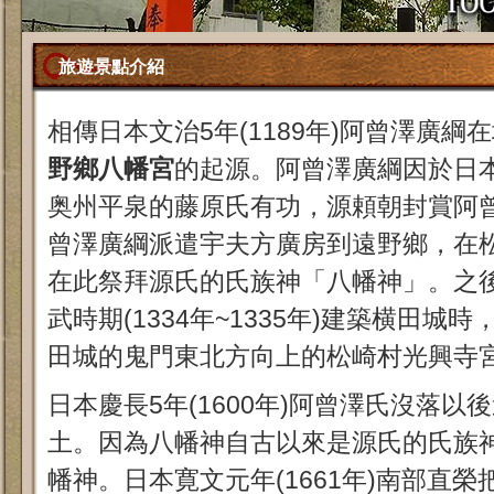
旅遊景點介紹
相傳日本文治5年(1189年)阿曾澤廣
野鄉八幡宮
的起源。阿曾澤廣綱因於日本文
奥州平泉的藤原氏有功，源頼朝封賞阿曾
曾澤廣綱派遣宇夫方廣房到遠野鄉，在
在此祭拜源氏的氏族神「八幡神」。之
武時期(1334年~1335年)建築横田
田城的鬼門東北方向上的松崎村光興寺
日本慶長5年(1600年)阿曾澤氏沒落
土。因為八幡神自古以來是源氏的氏族
幡神。日本寛文元年(1661年)南部直