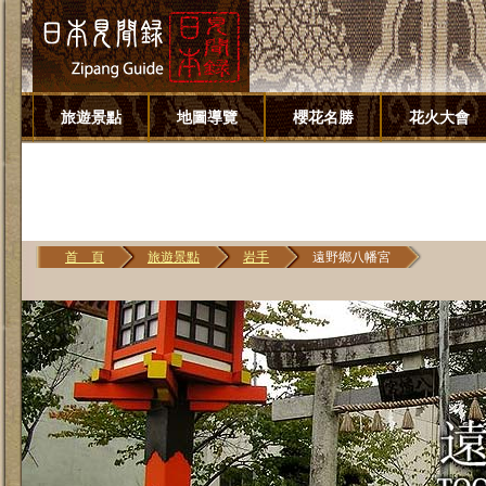
旅遊景點
地圖導覽
櫻花名勝
花火大會
首 頁
旅遊景點
岩手
遠野鄉八幡宮