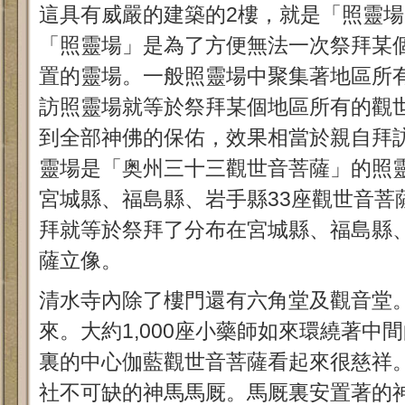
這具有威嚴的建築的2樓，就是「照靈場
「照靈場」是為了方便無法一次祭拜某
置的靈場。一般照靈場中聚集著地區所
訪照靈場就等於祭拜某個地區所有的觀
到全部神佛的保佑，效果相當於親自拜
靈場是「奥州三十三觀世音菩薩」的照
宮城縣、福島縣、岩手縣33座觀世音菩
拜就等於祭拜了分布在宮城縣、福島縣、
薩立像。
清水寺內除了樓門還有六角堂及觀音堂
來。大約1,000座小藥師如來環繞著中
裏的中心伽藍觀世音菩薩看起來很慈祥
社不可缺的神馬馬厩。馬厩裏安置著的