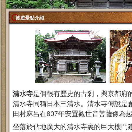
旅遊景點介紹
清水寺
是個很有歷史的古剎，與京都府
清水寺同稱日本三清水。清水寺傳說是
田村麻呂在807年安置觀世音菩薩像為
坐落於佔地廣大的清水寺裏的巨大樓門