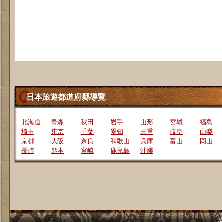
日本旅遊都道府縣導覽
北海道
青森
秋田
岩手
山形
宮城
福島
埼玉
東京
千葉
愛知
三重
岐阜
山梨
京都
大阪
奈良
和歌山
兵庫
富山
岡山
長崎
熊本
宮崎
鹿兒島
沖繩
版