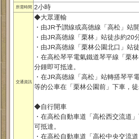
2小時
所需時間
◆大眾運輸
・由JR予讃線或高徳線「高松」站
・由JR高徳線「栗林」站徒歩約20
・由JR高徳線「栗林公園北口」站
・在高松琴平電氣鐵道琴平線「栗林
分鍾即可抵達。
・在JR高徳線「高松」站轉搭琴平電
交通資訊
等的公車在「栗林公園前」下車，徒
◆自行開車
・在高松自動車道「高松西交流道」
可抵達。
・在高松自動車道「高松中央交流道