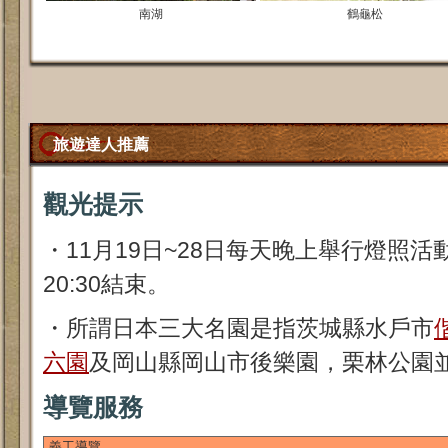
南湖
鶴龜松
旅遊達人推薦
觀光提示
・11月19日~28日每天晚上舉行燈照
20:30結束。
・所謂日本三大名園是指茨城縣水戶市
六園
及岡山縣岡山市後樂園，栗林公園
導覽服務
義工導覽