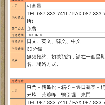
可商量
內容
TEL 087-833-7411 / FAX 087
聯絡資訊
所)
免費
費用資訊
導覽時間
9:00~16:00
日文、英文、韓文、中文
導覽語言
60分鐘
所需時間
無須預約。如欲預約，請在一個星
預約
名、聯絡方式。
定時導覽
東門－鶴亀松－箱松－舊日暮亭－
內容
來峰－芙蓉峰－鴨引堀－東門
TEL 087-833-7411 / FAX 087