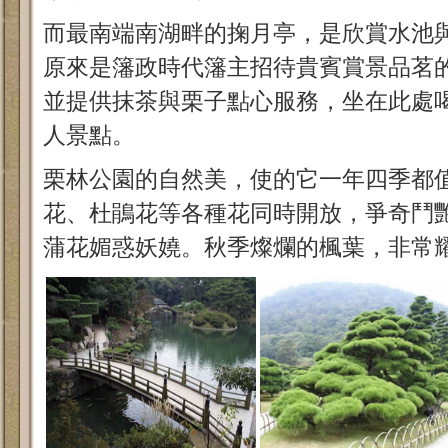
而最南端南湖畔的掬月亭，是欣賞水池
原來是籓政時代籓主招待貴賓賞景品茗
並提供抹茶與栗子點心服務，坐在此處
人景點。
栗林公園的自然美，使的它一年四季都
花、杜鵑花等各種花同時開放，爭奇鬥
蒲花媚惑妖嬈。秋季燦爛的楓葉，非常