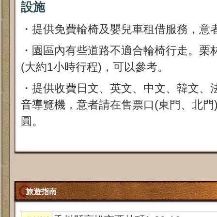
設施
・提供免費輪椅及嬰兒車租借服務，意
・園區內有些道路不適合輪椅行走。栗
(大約1小時行程)，可以參考。
・提供收費日文、英文、中文、韓文、
音導覽機，意者請在售票口(東門、北門)
圓。
旅遊指南