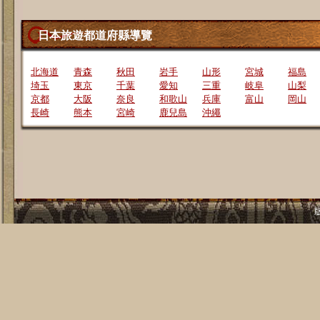
日本旅遊都道府縣導覽
北海道
青森
秋田
岩手
山形
宮城
福島
埼玉
東京
千葉
愛知
三重
岐阜
山梨
京都
大阪
奈良
和歌山
兵庫
富山
岡山
長崎
熊本
宮崎
鹿兒島
沖繩
版