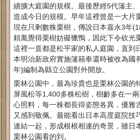
續擴大庭園的規模。最後歷經5代籓主、
造成今日的規模。早年這裡曾是一大片
現在只剩數株栗樹，傳說日本嘉永3年(1
頼胤覺得栗樹妨礙獵鴨，因此下令砍光
這裡一直都是松平家的私人庭園，直到日本
本明治新政府實施籓籍奉還時被收為國有，
年)編制為縣立公園對外開放。
栗林公園中，最為珍貴也是栗林公園的
屏
風松等1,400多株松樹，樹齡多在一
心照料，每一株都長得姿態各異，優雅
又感到敬佩。最能看出日本高度庭院技
連結一起，形成根根相連的奇景，雖日
栗林公園看的到。