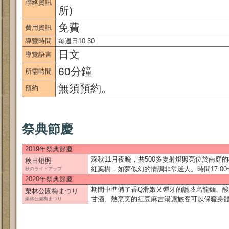
聯絡資訊
所)
免費
費用資訊
導覽時間
每週日10:30
日文
導覽語言
60分鐘
所需時間
無須預約。
預約
祭典節慶
2019年祭典節慶
深秋11月夜晚，共500多隻射燈照亮位於南庭
秋日燈照
紅葉樹，如夢似幻的情調非常迷人。時間17:00~2
秋のライトアップ
2020年祭典節慶
期間中準備了香Q滑嫩又彈牙的讚歧烏龍麵、
栗林公園梅まつり
甘酒、熱烹烹的紅豆麻吉湯讓旅客可以保暖身體。 時
栗林公園梅まつり