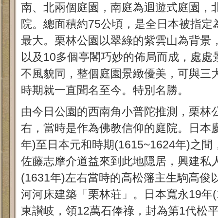
南、北兩個庭園，南庭為迴遊式庭園，
院。總面積約75公頃，是全日本被指定
最大。栗林公園以翠綠的紫雲山為背景，
以及10多個亭閣巧妙的佈局而成，處處
不風貌同，整個庭園景緻優美，可與三
時期就一直聞名至今。特別名勝。
由今日公園的西南角小普陀推測，栗林公
右，當時是作為佛教信仰的庭院。日本慶長時
年)至日本元和時期(1615~1624年)
佐藤志摩介道益來到此地隠居，興建私
(1631年)左右當時的高松籓主生駒高
河河床建築「栗林荘」。日本寬永19年(1
東讃岐，領12萬石俸祿，封為第1代松